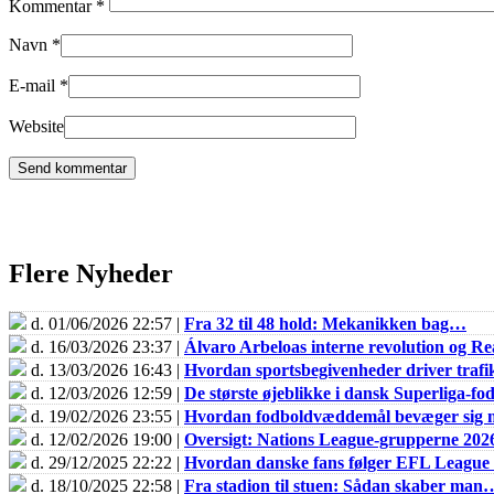
Kommentar
*
Navn
*
E-mail
*
Website
Flere Nyheder
d. 01/06/2026 22:57 |
Fra 32 til 48 hold: Mekanikken bag…
d. 16/03/2026 23:37 |
Álvaro Arbeloas interne revolution og 
d. 13/03/2026 16:43 |
Hvordan sportsbegivenheder driver trafik
d. 12/03/2026 12:59 |
De største øjeblikke i dansk Superliga-fo
d. 19/02/2026 23:55 |
Hvordan fodboldvæddemål bevæger sig m
d. 12/02/2026 19:00 |
Oversigt: Nations League-grupperne 202
d. 29/12/2025 22:22 |
Hvordan danske fans følger EFL Leagu
d. 18/10/2025 22:58 |
Fra stadion til stuen: Sådan skaber man