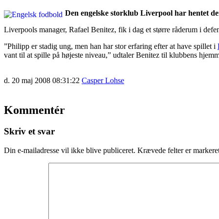
Den engelske storklub Liverpool har hentet den
Liverpools manager, Rafael Benitez, fik i dag et større råderum i defe
”Philipp er stadig ung, men han har stor erfaring efter at have spillet i
vant til at spille på højeste niveau,” udtaler Benitez til klubbens hjem
d. 20 maj 2008 08:31:22
Casper Lohse
Kommentér
Skriv et svar
Din e-mailadresse vil ikke blive publiceret.
Krævede felter er marker