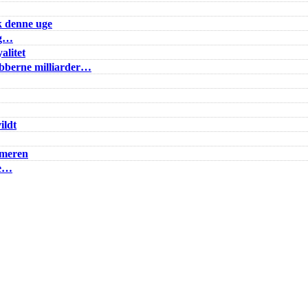
k denne uge
ig…
alitet
lubberne milliarder…
ildt
mmeren
ke…