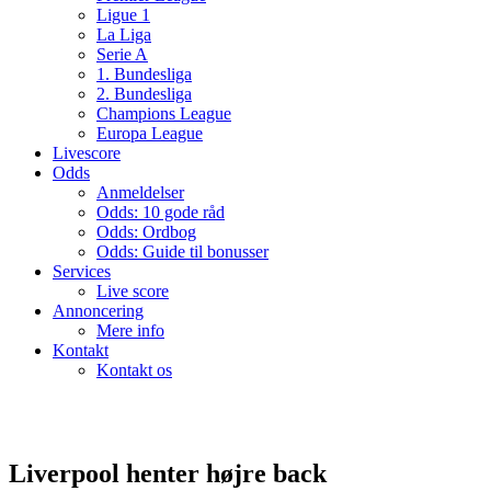
Ligue 1
La Liga
Serie A
1. Bundesliga
2. Bundesliga
Champions League
Europa League
Livescore
Odds
Anmeldelser
Odds: 10 gode råd
Odds: Ordbog
Odds: Guide til bonusser
Services
Live score
Annoncering
Mere info
Kontakt
Kontakt os
Liverpool henter højre back