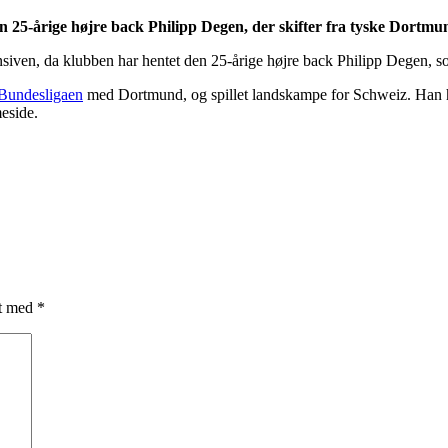
 25-årige højre back Philipp Degen, der skifter fra tyske Dortmund
nsiven, da klubben har hentet den 25-årige højre back Philipp Degen, so
Bundesligaen
med Dortmund, og spillet landskampe for Schweiz. Han har
meside.
et med
*