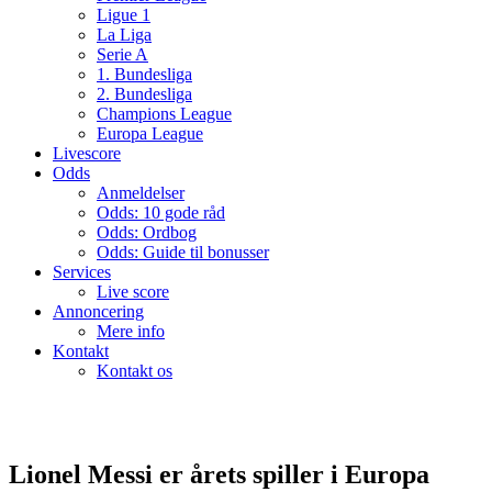
Ligue 1
La Liga
Serie A
1. Bundesliga
2. Bundesliga
Champions League
Europa League
Livescore
Odds
Anmeldelser
Odds: 10 gode råd
Odds: Ordbog
Odds: Guide til bonusser
Services
Live score
Annoncering
Mere info
Kontakt
Kontakt os
Lionel Messi er årets spiller i Europa