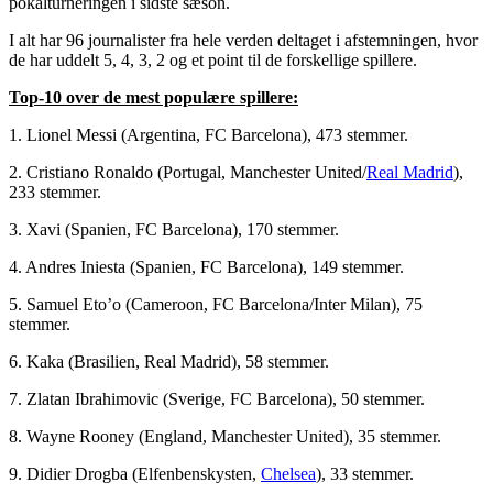
pokalturneringen i sidste sæson.
I alt har 96 journalister fra hele verden deltaget i afstemningen, hvor
de har uddelt 5, 4, 3, 2 og et point til de forskellige spillere.
Top-10 over de mest populære spillere:
1. Lionel Messi (Argentina, FC Barcelona), 473 stemmer.
2. Cristiano Ronaldo (Portugal, Manchester United/
Real Madrid
),
233 stemmer.
3. Xavi (Spanien, FC Barcelona), 170 stemmer.
4. Andres Iniesta (Spanien, FC Barcelona), 149 stemmer.
5. Samuel Eto’o (Cameroon, FC Barcelona/Inter Milan), 75
stemmer.
6. Kaka (Brasilien, Real Madrid), 58 stemmer.
7. Zlatan Ibrahimovic (Sverige, FC Barcelona), 50 stemmer.
8. Wayne Rooney (England, Manchester United), 35 stemmer.
9. Didier Drogba (Elfenbenskysten,
Chelsea
), 33 stemmer.