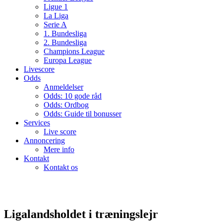
Ligue 1
La Liga
Serie A
1. Bundesliga
2. Bundesliga
Champions League
Europa League
Livescore
Odds
Anmeldelser
Odds: 10 gode råd
Odds: Ordbog
Odds: Guide til bonusser
Services
Live score
Annoncering
Mere info
Kontakt
Kontakt os
Ligalandsholdet i træningslejr