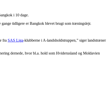
 Bangkok i 10 dage.
re gange tidligere er Bangkok blevet brugt som træningslejr.
re fra
SAS Liga
-klubberne i A-landsholdstruppen,” siger landstræner
urnering dernede, hvor bl.a. hold som Hviderusland og Moldavien