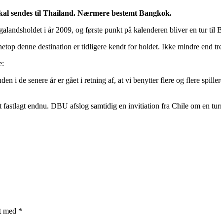
skal sendes til Thailand. Nærmere bestemt Bangkok.
galandsholdet i år 2009, og første punkt på kalenderen bliver en tur til
netop denne destination er tidligere kendt for holdet. Ikke mindre end t
e:
n i de senere år er gået i retning af, at vi benytter flere og flere spille
 fastlagt endnu. DBU afslog samtidig en invitiation fra Chile om en t
et med
*