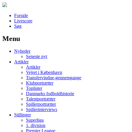
Forside
Livescore
Søg
Menu
Наши партнеры
Nyheder
лучшие займы
Seneste nyt
Artikler
Artikler
Vejret i København
Transfervindue-gennemgange
Klubportrætter
Toplister
Danmarks fodboldhistorie
Talentportrætter
Spillerportrætter
Spillerinterviews
Stillinger
Superliga
1. division
Premier League