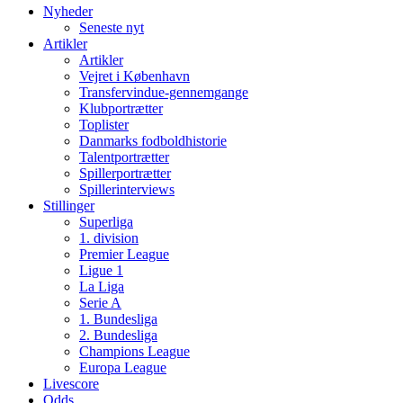
Nyheder
Seneste nyt
Artikler
Artikler
Vejret i København
Transfervindue-gennemgange
Klubportrætter
Toplister
Danmarks fodboldhistorie
Talentportrætter
Spillerportrætter
Spillerinterviews
Stillinger
Superliga
1. division
Premier League
Ligue 1
La Liga
Serie A
1. Bundesliga
2. Bundesliga
Champions League
Europa League
Livescore
Odds