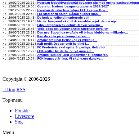
d. 19/02/2026 23:55 |
Hvordan fodboldvæddemål bevæger sig mod online casinoplatfor
d. 12/02/2026 19:00 |
Oversigt: Nations League-grupperne 2026/2027
d. 29/12/2025 22:22 |
Hvordan danske fans følger EFL League One…
d. 18/10/2025 22:58 |
Fra stadion til stuen: Sådan skaber man…
d. 29/08/2025 23:43 |
De bedste fodbold-inspirerede spil
d. 30/06/2025 19:25 |
Medie: Nørgaard skal til Arsenal-lægetjek denne uge
d. 08/06/2025 10:39 |
Filip Jørgensen fik debut: Det var virkelig…
d. 30/05/2025 16:46 |
Vejle-boss om Velkov-aftale: Ubetinget loyalitet
d. 29/05/2025 23:23 |
Den nye Superliga-tv-aftale vil bringe klubberne milliarder…
d. 26/05/2025 22:21 |
Kan du stole på en kamp tracker…
d. 24/05/2025 16:17 |
Antony om Real Betis: Jeg er lykkelig…
d. 18/05/2025 20:11 |
AaB-profil: Det gør ondt helt ind i…
d. 10/05/2025 14:42 |
FC Fredericia skal spille Superliga: Helt vildt
d. 03/05/2025 17:29 |
FCK-spiller før derby: Vi vil gøre alt…
d. 27/04/2025 12:38 |
Antonio Rüdiger: Jeg undskylder til dommeren
d. 19/04/2025 15:27 |
FCK-komet slår fast: Vi skal være danske…
Copyright © 2006-2026
Til top
RSS
Top-menu
Forside
Livescore
Søg
Menu