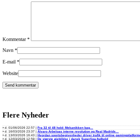
Kommentar
*
Navn
*
E-mail
*
Website
Flere Nyheder
d. 01/06/2026 22:57 |
Fra 32 til 48 hold: Mekanikken bag…
d. 16/03/2026 23:37 |
Álvaro Arbeloas interne revolution og Real Madrids…
d. 13/03/2026 16:43 |
Hvordan sportsbegivenheder driver trafik til online gamingplatform
d. 12/03/2026 12:59 |
De største øjeblikke i dansk Superliga-fodbold