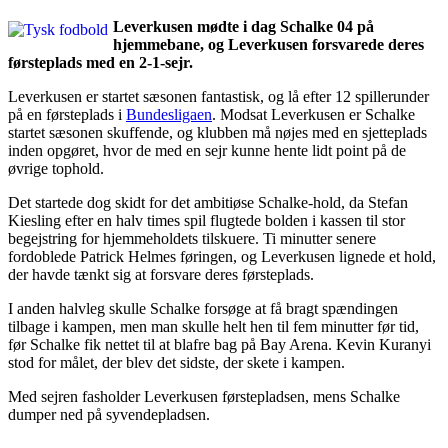
Leverkusen mødte i dag Schalke 04 på
hjemmebane, og Leverkusen forsvarede deres
førsteplads med en 2-1-sejr.
Leverkusen er startet sæsonen fantastisk, og lå efter 12 spillerunder
på en førsteplads i
Bundesligaen
. Modsat Leverkusen er Schalke
startet sæsonen skuffende, og klubben må nøjes med en sjetteplads
inden opgøret, hvor de med en sejr kunne hente lidt point på de
øvrige tophold.
Det startede dog skidt for det ambitiøse Schalke-hold, da Stefan
Kiesling efter en halv times spil flugtede bolden i kassen til stor
begejstring for hjemmeholdets tilskuere. Ti minutter senere
fordoblede Patrick Helmes føringen, og Leverkusen lignede et hold,
der havde tænkt sig at forsvare deres førsteplads.
I anden halvleg skulle Schalke forsøge at få bragt spændingen
tilbage i kampen, men man skulle helt hen til fem minutter før tid,
før Schalke fik nettet til at blafre bag på Bay Arena. Kevin Kuranyi
stod for målet, der blev det sidste, der skete i kampen.
Med sejren fasholder Leverkusen førstepladsen, mens Schalke
dumper ned på syvendepladsen.