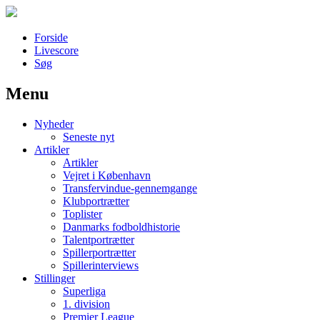
Forside
Livescore
Søg
Menu
Наши партнеры
Nyheder
лучшие займы
Seneste nyt
Artikler
Artikler
Vejret i København
Transfervindue-gennemgange
Klubportrætter
Toplister
Danmarks fodboldhistorie
Talentportrætter
Spillerportrætter
Spillerinterviews
Stillinger
Superliga
1. division
Premier League