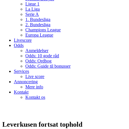
Ligue 1
La Liga
Serie A
1. Bundesliga
2. Bundesliga
Champions League
Europa League
Livescore
Odds
Anmeldelser
Odds: 10 gode råd
Odds: Ordbog
Odds: Guide til bonusser
Services
Live score
Annoncering
Mere info
Kontakt
Kontakt os
Leverkusen fortsat tophold