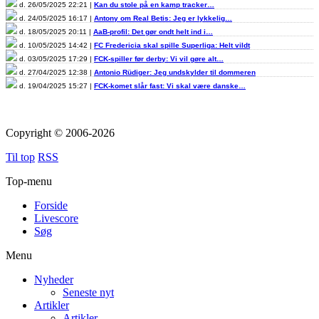
d. 26/05/2025 22:21 |
Kan du stole på en kamp tracker…
d. 24/05/2025 16:17 |
Antony om Real Betis: Jeg er lykkelig…
d. 18/05/2025 20:11 |
AaB-profil: Det gør ondt helt ind i…
d. 10/05/2025 14:42 |
FC Fredericia skal spille Superliga: Helt vildt
d. 03/05/2025 17:29 |
FCK-spiller før derby: Vi vil gøre alt…
d. 27/04/2025 12:38 |
Antonio Rüdiger: Jeg undskylder til dommeren
d. 19/04/2025 15:27 |
FCK-komet slår fast: Vi skal være danske…
Copyright © 2006-2026
Til top
RSS
Top-menu
Forside
Livescore
Søg
Menu
Nyheder
Seneste nyt
Artikler
Artikler