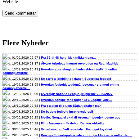
Website
Flere Nyheder
d. 01/06/2026 22:57 |
Fra 32 til 48 hold: Mekanikken bag…
d. 16/03/2026 23:37 |
Álvaro Arbeloas interne revolution og Real Madrids…
d. 13/03/2026 16:43 |
Hvordan sportsbegivenheder driver trafik til online
gamingplatforme
d. 12/03/2026 12:59 |
De største øjeblikke i dansk Superliga-fodbold
d. 19/02/2026 23:55 |
Hvordan fodboldvæddemål bevæger sig mod online
casinoplatforme…
d. 12/02/2026 19:00 |
Oversigt: Nations League-grupperne 2026/2027
d. 29/12/2025 22:22 |
Hvordan danske fans følger EFL League One…
d. 18/10/2025 22:58 |
Fra stadion til stuen: Sådan skaber man…
d. 29/08/2025 23:43 |
De bedste fodbold-inspirerede spil
d. 30/06/2025 19:25 |
Medie: Nørgaard skal til Arsenal-lægetjek denne uge
d. 08/06/2025 10:39 |
Filip Jørgensen fik debut: Det var virkelig…
d. 30/05/2025 16:46 |
Vejle-boss om Velkov-aftale: Ubetinget loyalitet
d. 29/05/2025 23:23 |
Den nye Superliga-tv-aftale vil bringe klubberne milliarder…