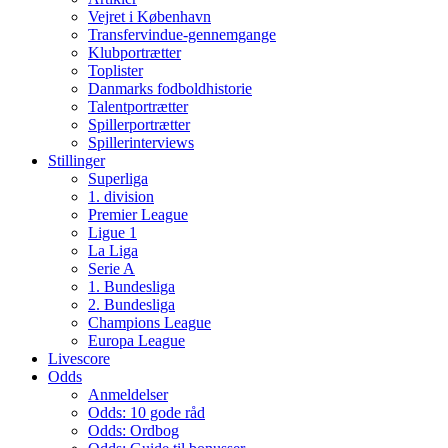
Vejret i København
Transfervindue-gennemgange
Klubportrætter
Toplister
Danmarks fodboldhistorie
Talentportrætter
Spillerportrætter
Spillerinterviews
Stillinger
Superliga
1. division
Premier League
Ligue 1
La Liga
Serie A
1. Bundesliga
2. Bundesliga
Champions League
Europa League
Livescore
Odds
Anmeldelser
Odds: 10 gode råd
Odds: Ordbog