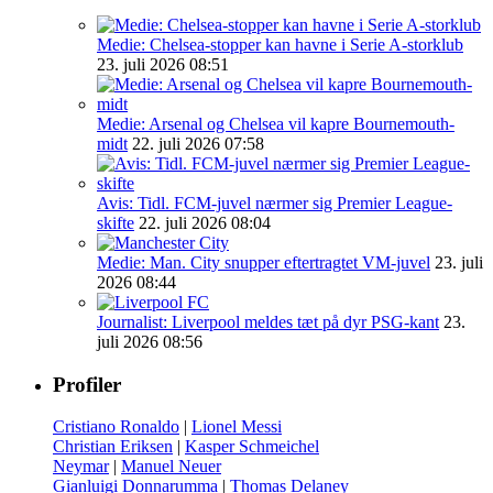
Medie: Chelsea-stopper kan havne i Serie A-storklub
23. juli 2026 08:51
Medie: Arsenal og Chelsea vil kapre Bournemouth-
midt
22. juli 2026 07:58
Avis: Tidl. FCM-juvel nærmer sig Premier League-
skifte
22. juli 2026 08:04
Medie: Man. City snupper eftertragtet VM-juvel
23. juli
2026 08:44
Journalist: Liverpool meldes tæt på dyr PSG-kant
23.
juli 2026 08:56
Profiler
Cristiano Ronaldo
|
Lionel Messi
Christian Eriksen
|
Kasper Schmeichel
Neymar
|
Manuel Neuer
Gianluigi Donnarumma
|
Thomas Delaney