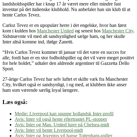
landsholdsspiller har i knap 17 år været mere eller mindre fast
inventar på det italienske klubhold. Nu anbefaler han sin klub til at
hente Carlos Tevez.
Carloz Tevez er en upopulær herre i det engelske, hvor han først
kom i kulden hos
Manchester United
og senest hos
Manchester City
.
Sidstnævnte vil med alt sandsynlighed sælge ham, og her skulle
Inter altså komme ind, ifølge Zanetti.
“Hvis Carlos Tevez kommer til januar vil det være en succes for
alle, fordi han er en stor fodboldspiller og det vil være meget positivt
for hele holdet,” udtaler den aldrende argentiner til Gazzetta Dello
Sport.
27-årige Carlos Tevez har selv luftet et skifte væk fra Manchester
City, hvilket også er sandsynligt, i og med, at klubben ikke anser
ham som værende særlig loyal længere.
Læs også:
Medie: Liverpool kan snuppe hollandsk Inter-profil
Avis: Inter vil også hente eftertragtet PL-stopper
Avis: Inter og Man. United lurer på Chelsea-midt
Avis: Inter vil hente Liverpool-midt
Avis: Inter og Juventus vil hapse Tottenham-spiller