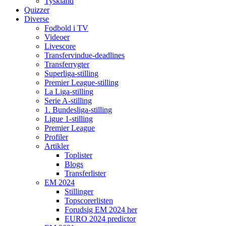
Tyskland
Quizzer
Diverse
Fodbold i TV
Videoer
Livescore
Transfervindue-deadlines
Transferrygter
Superliga-stilling
Premier League-stilling
La Liga-stilling
Serie A-stilling
1. Bundesliga-stilling
Ligue 1-stilling
Premier League
Profiler
Artikler
Toplister
Blogs
Transferlister
EM 2024
Stillinger
Topscorerlisten
Forudsig EM 2024 her
EURO 2024 predictor