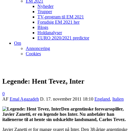
EM 2021
Nyheder
Trupper
TV-program til EM 2021
Forudsig EM 2021 her
Blogs
Holdanalyser
EURO 2020/2021 predictor
Om
Annoncering
Cookies
Legende: Hent Tevez, Inter
0
AF
Emal Agazadeh
D.
17. november 2011 18:10
England
,
Italien
Den argentinske forsvarsspiller,
Javier Zanetti, er en legende hos Inter. Nu anbefaler han
italienerne til at hente sin udskældte landsmand, Carlos Tevez.
Javier Zanetti er for mange svaret på Inter. Den 38-årige argentinske