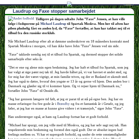
Laudrup og Faxe stopper samarbejdet
Наши партнеры
Tidligere på dagen udtalte John ”Faxe” Jensen, at han ville
følge i fodsporene på
Michael Laudrup
til Spartak Moskva. Men her til aften har
лучшие займы
piben pludselig fået en anden lyd, da “Faxe” fortæller, at han har takket nej til et
tilbud fra den russiske storklub.
Når Michael Laudrup efter alt at dømme underskriver en 18 måneders kontrakt med
Spartak Moskva i morgen, vil han ikke have John ”Faxe” Jensen ved sin side.
”Faxe” takkede nemlig nej til et tilbud fra Spartak, og dermed stopper det solide
samarbejde efter seks år.
”Det er ene og alene min egen beslutning. Jeg har haft et tilbud fra Spartak, som jeg
har valgt at sige pænt nej tak til. Jeg havde håbet på, vi var havnet et andet sted, og
for mig har det været vigtigt, at min familie trives, og der er Rusland et ukendt sted.
Jeg har også to døtre, hvoraf den yngste er 13 år og gerne vil hjem. Den anden bor i
Danmark og glæder sig til vi kommer hjem. Og vi rejser hjem til Danmark nu,”
fortæller John ”Faxe” til Onside.dk.
”Jeg har gennem længere tid følt, at jeg er parat til at stå på egne ben. Jeg har en
masse erfaringer fra fire gode år i
Brøndby
og fra et fantastisk år i Getafe, og jeg
føler, at jeg har en masse at kunne give videre i et trænerjob,” siger John “Faxe”.
Han understreger også, at ham og Laudrup fortsat har et godt forhold.
”Michael har spurgt, om jeg ville med til Moskva, og jeg har selv sagt nej tak. Han
respekterede min beslutning og forstod den også godt. Der er absolut ingen bad
feelings mellem os. Vi har et supergodt forhold, og under de rette omstændigheder