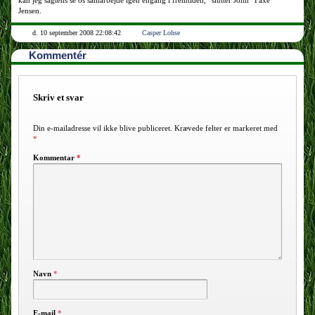
kan jeg sagtens se os samarbejde igen engang i fremtiden,” slutter John ”Faxe”
Jensen.
d. 10 september 2008 22:08:42
Casper Lohse
Kommentér
Skriv et svar
Din e-mailadresse vil ikke blive publiceret.
Krævede felter er markeret med
*
Kommentar
*
Navn
*
E-mail
*