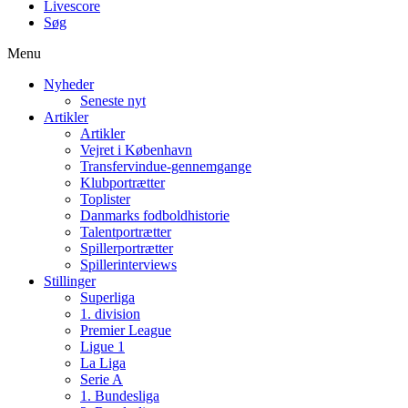
Livescore
Søg
Menu
Nyheder
Seneste nyt
Artikler
Artikler
Vejret i København
Transfervindue-gennemgange
Klubportrætter
Toplister
Danmarks fodboldhistorie
Talentportrætter
Spillerportrætter
Spillerinterviews
Stillinger
Superliga
1. division
Premier League
Ligue 1
La Liga
Serie A
1. Bundesliga