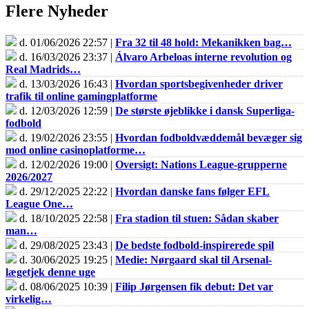
Flere Nyheder
d. 01/06/2026 22:57 |
Fra 32 til 48 hold: Mekanikken bag…
d. 16/03/2026 23:37 |
Álvaro Arbeloas interne revolution og
Real Madrids…
d. 13/03/2026 16:43 |
Hvordan sportsbegivenheder driver
trafik til online gamingplatforme
d. 12/03/2026 12:59 |
De største øjeblikke i dansk Superliga-
fodbold
d. 19/02/2026 23:55 |
Hvordan fodboldvæddemål bevæger sig
mod online casinoplatforme…
d. 12/02/2026 19:00 |
Oversigt: Nations League-grupperne
2026/2027
d. 29/12/2025 22:22 |
Hvordan danske fans følger EFL
League One…
d. 18/10/2025 22:58 |
Fra stadion til stuen: Sådan skaber
man…
d. 29/08/2025 23:43 |
De bedste fodbold-inspirerede spil
d. 30/06/2025 19:25 |
Medie: Nørgaard skal til Arsenal-
lægetjek denne uge
d. 08/06/2025 10:39 |
Filip Jørgensen fik debut: Det var
virkelig…