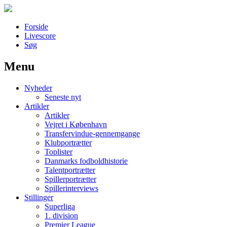
Forside
Livescore
Søg
Menu
Наши партнеры
Nyheder
лучшие займы
Seneste nyt
Artikler
Artikler
Vejret i København
Transfervindue-gennemgange
Klubportrætter
Toplister
Danmarks fodboldhistorie
Talentportrætter
Spillerportrætter
Spillerinterviews
Stillinger
Superliga
1. division
Premier League