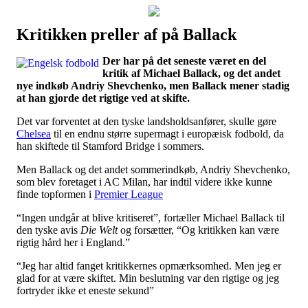
Kritikken preller af på Ballack
Наши партнеры
Der har på det seneste været en del
лучшие займы
kritik af Michael Ballack, og det andet
nye indkøb Andriy Shevchenko, men Ballack mener stadig
at han gjorde det rigtige ved at skifte.
Det var forventet at den tyske landsholdsanfører, skulle gøre
Chelsea
til en endnu større supermagt i europæisk fodbold, da
han skiftede til Stamford Bridge i sommers.
Men Ballack og det andet sommerindkøb, Andriy Shevchenko,
som blev foretaget i AC Milan, har indtil videre ikke kunne
finde topformen i
Premier League
“Ingen undgår at blive kritiseret”, fortæller Michael Ballack til
den tyske avis
Die Welt
og forsætter, “Og kritikken kan være
rigtig hård her i England.”
“Jeg har altid fanget kritikkernes opmærksomhed. Men jeg er
glad for at være skiftet. Min beslutning var den rigtige og jeg
fortryder ikke et eneste sekund”