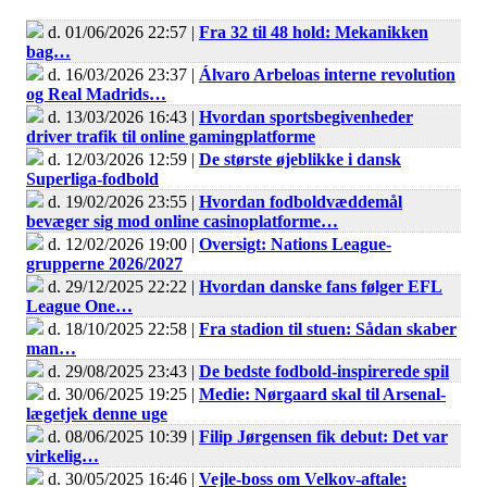
d. 01/06/2026 22:57 |
Fra 32 til 48 hold: Mekanikken
bag…
d. 16/03/2026 23:37 |
Álvaro Arbeloas interne revolution
og Real Madrids…
d. 13/03/2026 16:43 |
Hvordan sportsbegivenheder
driver trafik til online gamingplatforme
d. 12/03/2026 12:59 |
De største øjeblikke i dansk
Superliga-fodbold
d. 19/02/2026 23:55 |
Hvordan fodboldvæddemål
bevæger sig mod online casinoplatforme…
d. 12/02/2026 19:00 |
Oversigt: Nations League-
grupperne 2026/2027
d. 29/12/2025 22:22 |
Hvordan danske fans følger EFL
League One…
d. 18/10/2025 22:58 |
Fra stadion til stuen: Sådan skaber
man…
d. 29/08/2025 23:43 |
De bedste fodbold-inspirerede spil
d. 30/06/2025 19:25 |
Medie: Nørgaard skal til Arsenal-
lægetjek denne uge
d. 08/06/2025 10:39 |
Filip Jørgensen fik debut: Det var
virkelig…
d. 30/05/2025 16:46 |
Vejle-boss om Velkov-aftale: