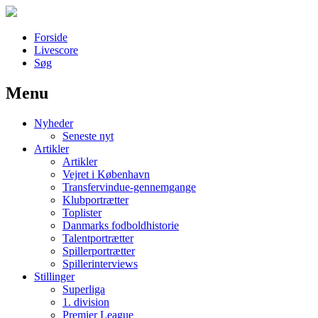
Forside
Livescore
Søg
Menu
Наши партнеры
Nyheder
лучшие займы
Seneste nyt
Artikler
Artikler
Vejret i København
Transfervindue-gennemgange
Klubportrætter
Toplister
Danmarks fodboldhistorie
Talentportrætter
Spillerportrætter
Spillerinterviews
Stillinger
Superliga
1. division
Premier League