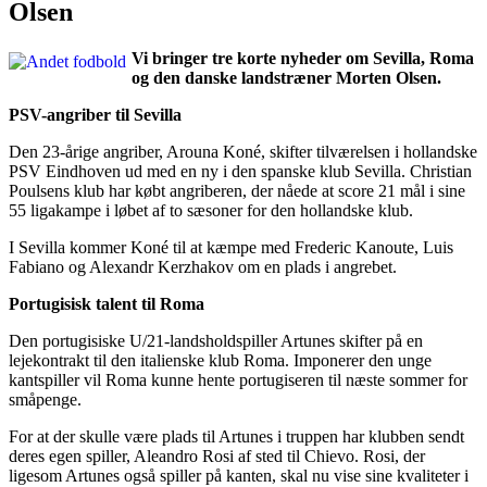
Olsen
Vi bringer tre korte nyheder om Sevilla, Roma
og den danske landstræner Morten Olsen.
PSV-angriber til Sevilla
Den 23-årige angriber, Arouna Koné, skifter tilværelsen i hollandske
PSV Eindhoven ud med en ny i den spanske klub Sevilla. Christian
Poulsens klub har købt angriberen, der nåede at score 21 mål i sine
55 ligakampe i løbet af to sæsoner for den hollandske klub.
I Sevilla kommer Koné til at kæmpe med Frederic Kanoute, Luis
Fabiano og Alexandr Kerzhakov om en plads i angrebet.
Portugisisk talent til Roma
Den portugisiske U/21-landsholdspiller Artunes skifter på en
lejekontrakt til den italienske klub Roma. Imponerer den unge
kantspiller vil Roma kunne hente portugiseren til næste sommer for
småpenge.
For at der skulle være plads til Artunes i truppen har klubben sendt
deres egen spiller, Aleandro Rosi af sted til Chievo. Rosi, der
ligesom Artunes også spiller på kanten, skal nu vise sine kvaliteter i