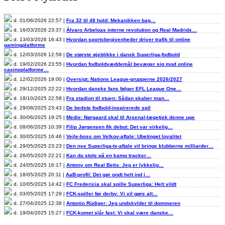
d. 01/06/2026 22:57 |
Fra 32 til 48 hold: Mekanikken bag…
d. 16/03/2026 23:37 |
Álvaro Arbeloas interne revolution og Real Madrids…
d. 13/03/2026 16:43 |
Hvordan sportsbegivenheder driver trafik til online
gamingplatforme
d. 12/03/2026 12:59 |
De største øjeblikke i dansk Superliga-fodbold
d. 19/02/2026 23:55 |
Hvordan fodboldvæddemål bevæger sig mod online
casinoplatforme…
d. 12/02/2026 19:00 |
Oversigt: Nations League-grupperne 2026/2027
d. 29/12/2025 22:22 |
Hvordan danske fans følger EFL League One…
d. 18/10/2025 22:58 |
Fra stadion til stuen: Sådan skaber man…
d. 29/08/2025 23:43 |
De bedste fodbold-inspirerede spil
d. 30/06/2025 19:25 |
Medie: Nørgaard skal til Arsenal-lægetjek denne uge
d. 08/06/2025 10:39 |
Filip Jørgensen fik debut: Det var virkelig…
d. 30/05/2025 16:46 |
Vejle-boss om Velkov-aftale: Ubetinget loyalitet
d. 29/05/2025 23:23 |
Den nye Superliga-tv-aftale vil bringe klubberne milliarder…
d. 26/05/2025 22:21 |
Kan du stole på en kamp tracker…
d. 24/05/2025 16:17 |
Antony om Real Betis: Jeg er lykkelig…
d. 18/05/2025 20:11 |
AaB-profil: Det gør ondt helt ind i…
d. 10/05/2025 14:42 |
FC Fredericia skal spille Superliga: Helt vildt
d. 03/05/2025 17:29 |
FCK-spiller før derby: Vi vil gøre alt…
d. 27/04/2025 12:38 |
Antonio Rüdiger: Jeg undskylder til dommeren
d. 19/04/2025 15:27 |
FCK-komet slår fast: Vi skal være danske…