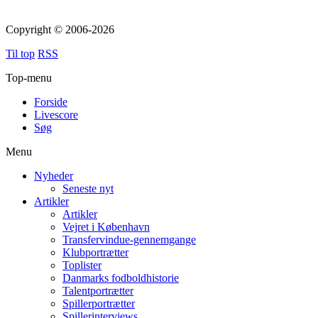
Copyright © 2006-2026
Til top
RSS
Top-menu
Forside
Livescore
Søg
Menu
Nyheder
Seneste nyt
Artikler
Artikler
Vejret i København
Transfervindue-gennemgange
Klubportrætter
Toplister
Danmarks fodboldhistorie
Talentportrætter
Spillerportrætter
Spillerinterviews