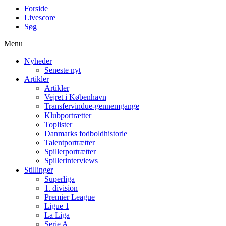
Forside
Livescore
Søg
Menu
Nyheder
Seneste nyt
Artikler
Artikler
Vejret i København
Transfervindue-gennemgange
Klubportrætter
Toplister
Danmarks fodboldhistorie
Talentportrætter
Spillerportrætter
Spillerinterviews
Stillinger
Superliga
1. division
Premier League
Ligue 1
La Liga
Serie A