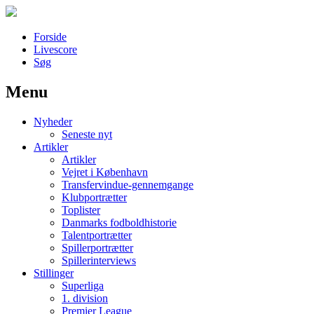
Forside
Livescore
Søg
Menu
Наши партнеры
Nyheder
лучшие займы
Seneste nyt
Artikler
Artikler
Vejret i København
Transfervindue-gennemgange
Klubportrætter
Toplister
Danmarks fodboldhistorie
Talentportrætter
Spillerportrætter
Spillerinterviews
Stillinger
Superliga
1. division
Premier League