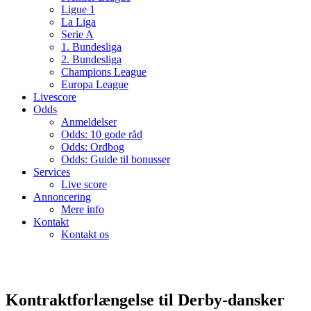
Ligue 1
La Liga
Serie A
1. Bundesliga
2. Bundesliga
Champions League
Europa League
Livescore
Odds
Anmeldelser
Odds: 10 gode råd
Odds: Ordbog
Odds: Guide til bonusser
Services
Live score
Annoncering
Mere info
Kontakt
Kontakt os
Kontraktforlængelse til Derby-dansker