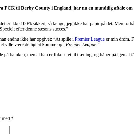
fra FCK til Derby County i England, har nu en mundtlig aftale om
å det er ikke 100% sikkert, så længe, jeg ikke har papir på det. Men forh
 Specielt efter denne sæsons succes.”
han endnu ikke har opgivet: “At spille i
Premier League
er min drøm. Fo
det ville være dejligt at komme op i
Premier League
.”
sidde på bænken, men at han er fokuseret til træning, og håber på igen at
et med
*