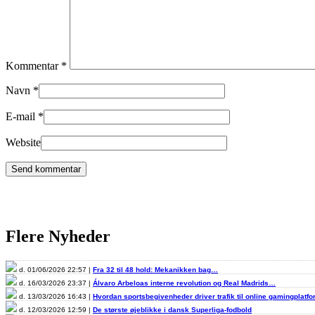
Kommentar
*
Navn
*
E-mail
*
Website
Flere Nyheder
d. 01/06/2026 22:57 |
Fra 32 til 48 hold: Mekanikken bag…
d. 16/03/2026 23:37 |
Álvaro Arbeloas interne revolution og Real Madrids…
d. 13/03/2026 16:43 |
Hvordan sportsbegivenheder driver trafik til online gamingplatf
d. 12/03/2026 12:59 |
De største øjeblikke i dansk Superliga-fodbold