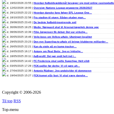
d. 19/02/2026 23:55 |
Hvordan fodboldvæddemål bevæger sig mod online casinoplat
d. 12/02/2026 19:00 |
Oversigt: Nations League-grupperne 2026/2027
d. 29/12/2025 22:22 |
Hvordan danske fans følger EFL League One…
d. 18/10/2025 22:58 |
Fra stadion til stuen: Sådan skaber man…
d. 29/08/2025 23:43 |
De bedste fodbold-inspirerede spil
d. 30/06/2025 19:25 |
Medie: Nørgaard skal til Arsenal-lægetjek denne uge
d. 08/06/2025 10:39 |
Filip Jørgensen fik debut: Det var virkelig…
d. 30/05/2025 16:46 |
Vejle-boss om Velkov-aftale: Ubetinget loyalitet
d. 29/05/2025 23:23 |
Den nye Superliga-tv-aftale vil bringe klubberne milliarder…
d. 26/05/2025 22:21 |
Kan du stole på en kamp tracker…
d. 24/05/2025 16:17 |
Antony om Real Betis: Jeg er lykkelig…
d. 18/05/2025 20:11 |
AaB-profil: Det gør ondt helt ind i…
d. 10/05/2025 14:42 |
FC Fredericia skal spille Superliga: Helt vildt
d. 03/05/2025 17:29 |
FCK-spiller før derby: Vi vil gøre alt…
d. 27/04/2025 12:38 |
Antonio Rüdiger: Jeg undskylder til dommeren
d. 19/04/2025 15:27 |
FCK-komet slår fast: Vi skal være danske…
Copyright © 2006-2026
Til top
RSS
Top-menu