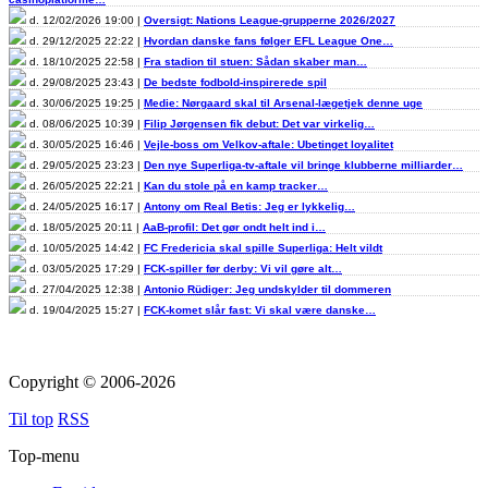
d. 12/02/2026 19:00 |
Oversigt: Nations League-grupperne 2026/2027
d. 29/12/2025 22:22 |
Hvordan danske fans følger EFL League One…
d. 18/10/2025 22:58 |
Fra stadion til stuen: Sådan skaber man…
d. 29/08/2025 23:43 |
De bedste fodbold-inspirerede spil
d. 30/06/2025 19:25 |
Medie: Nørgaard skal til Arsenal-lægetjek denne uge
d. 08/06/2025 10:39 |
Filip Jørgensen fik debut: Det var virkelig…
d. 30/05/2025 16:46 |
Vejle-boss om Velkov-aftale: Ubetinget loyalitet
d. 29/05/2025 23:23 |
Den nye Superliga-tv-aftale vil bringe klubberne milliarder…
d. 26/05/2025 22:21 |
Kan du stole på en kamp tracker…
d. 24/05/2025 16:17 |
Antony om Real Betis: Jeg er lykkelig…
d. 18/05/2025 20:11 |
AaB-profil: Det gør ondt helt ind i…
d. 10/05/2025 14:42 |
FC Fredericia skal spille Superliga: Helt vildt
d. 03/05/2025 17:29 |
FCK-spiller før derby: Vi vil gøre alt…
d. 27/04/2025 12:38 |
Antonio Rüdiger: Jeg undskylder til dommeren
d. 19/04/2025 15:27 |
FCK-komet slår fast: Vi skal være danske…
Copyright © 2006-2026
Til top
RSS
Top-menu