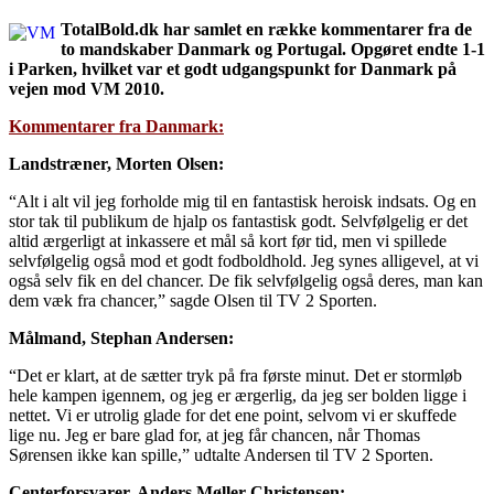
TotalBold.dk har samlet en række kommentarer fra de
to mandskaber Danmark og Portugal. Opgøret endte 1-1
i Parken, hvilket var et godt udgangspunkt for Danmark på
vejen mod VM 2010.
Kommentarer fra Danmark:
Landstræner, Morten Olsen:
“Alt i alt vil jeg forholde mig til en fantastisk heroisk indsats. Og en
stor tak til publikum de hjalp os fantastisk godt. Selvfølgelig er det
altid ærgerligt at inkassere et mål så kort før tid, men vi spillede
selvfølgelig også mod et godt fodboldhold. Jeg synes alligevel, at vi
også selv fik en del chancer. De fik selvfølgelig også deres, man kan
dem væk fra chancer,” sagde Olsen til TV 2 Sporten.
Målmand, Stephan Andersen:
“Det er klart, at de sætter tryk på fra første minut. Det er stormløb
hele kampen igennem, og jeg er ærgerlig, da jeg ser bolden ligge i
nettet. Vi er utrolig glade for det ene point, selvom vi er skuffede
lige nu. Jeg er bare glad for, at jeg får chancen, når Thomas
Sørensen ikke kan spille,” udtalte Andersen til TV 2 Sporten.
Centerforsvarer, Anders Møller Christensen: