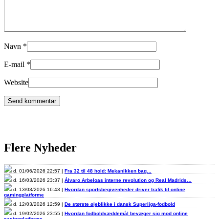
Navn
*
E-mail
*
Website
Flere Nyheder
d. 01/06/2026 22:57 |
Fra 32 til 48 hold: Mekanikken bag…
d. 16/03/2026 23:37 |
Álvaro Arbeloas interne revolution og Real Madrids…
d. 13/03/2026 16:43 |
Hvordan sportsbegivenheder driver trafik til online
gamingplatforme
d. 12/03/2026 12:59 |
De største øjeblikke i dansk Superliga-fodbold
d. 19/02/2026 23:55 |
Hvordan fodboldvæddemål bevæger sig mod online
casinoplatforme…