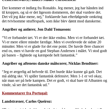
Der kommer et indlæg fra Ronaldo. Jeg mener, jeg har hånden ind
til kroppen, og så er det ligesom dommeren, der skal vurdere det.
Det vil jeg ikke mene, nej,” forklarede han efterfølgende omkring
det tvivlsomme straffespark, som ikke blev dømt mod danskerne.
Angriber og anfører, Jon Dahl Tomasson:
“Vi er forbandet tæt. Vi er der ikke endnu. Men vi er forbandet tæt.
Vi er mere ellere mindre færdige. Men vi overlevede de sidste 20
minutter. Men vi er glade for det ene point. De havde flere chancer
end os, men vi havde en god Stephan Andersen i målet. Vi stod godt
på banen – fightede og kæmpede helt fantastisk.”
Angriber og aftenens danske målscorer, Nicklas Bendtner:
“Jeg er ærgerlig ad helvede til. Det burde ikke kunne gå galt. Det
må aldrig ske. Vi spiller fantastisk defensivt. Men 1-1 er vel okay,
når man ser på hele kampen. Det er godt, vi skal bare til Albanien og
vinde, så ser det fantastisk ud.”
Kommentarer fra Portugal:
Landstræner, Carlos Queiroz: