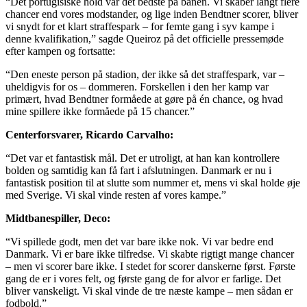
“Det portugisiske hold var det bedste på banen. Vi skaber langt flere
chancer end vores modstander, og lige inden Bendtner scorer, bliver
vi snydt for et klart straffespark – for femte gang i syv kampe i
denne kvalifikation,” sagde Queiroz på det officielle pressemøde
efter kampen og fortsatte:
“Den eneste person på stadion, der ikke så det straffespark, var –
uheldigvis for os – dommeren. Forskellen i den her kamp var
primært, hvad Bendtner formåede at gøre på én chance, og hvad
mine spillere ikke formåede på 15 chancer.”
Centerforsvarer, Ricardo Carvalho:
“Det var et fantastisk mål. Det er utroligt, at han kan kontrollere
bolden og samtidig kan få fart i afslutningen. Danmark er nu i
fantastisk position til at slutte som nummer et, mens vi skal holde øje
med Sverige. Vi skal vinde resten af vores kampe.”
Midtbanespiller, Deco:
“Vi spillede godt, men det var bare ikke nok. Vi var bedre end
Danmark. Vi er bare ikke tilfredse. Vi skabte rigtigt mange chancer
– men vi scorer bare ikke. I stedet for scorer danskerne først. Første
gang de er i vores felt, og første gang de for alvor er farlige. Det
bliver vanskeligt. Vi skal vinde de tre næste kampe – men sådan er
fodbold.”