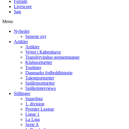
Forside
Livescore
Søg
Menu
Nyheder
Seneste nyt
Artikler
Artikler
Vejret i København
Transfervindue-gennemgange
Klubportrætter
Toplister
Danmarks fodboldhistorie
Talentportrætter
Spillerportrætter
Spillerinterviews
Stillinger
Superliga
1. division
Premier League
Ligue 1
La Liga
Serie A