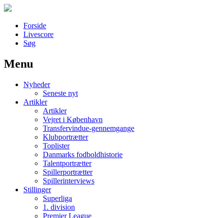
Forside
Livescore
Søg
Menu
Наши партнеры
Nyheder
лучшие займы
Seneste nyt
Artikler
Artikler
Vejret i København
Transfervindue-gennemgange
Klubportrætter
Toplister
Danmarks fodboldhistorie
Talentportrætter
Spillerportrætter
Spillerinterviews
Stillinger
Superliga
1. division
Premier League