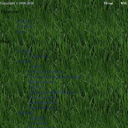
Copyright © 2006-2026
Til top
RSS
Top-menu
Forside
Livescore
Søg
Menu
Nyheder
Seneste nyt
Artikler
Artikler
Vejret i København
Transfervindue-gennemgange
Klubportrætter
Toplister
Danmarks fodboldhistorie
Talentportrætter
Spillerportrætter
Spillerinterviews
Stillinger
Superliga
1. division