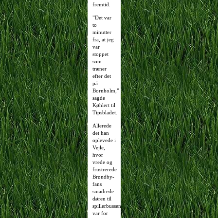
fremtid.
”Det var
to
minutter
fra, at jeg
var
stoppet
som
træner
efter det
på
Bornholm,”
sagde
Køhlert til
Tipsbladet.
Allerede
det han
oplevede i
Vejle,
hvor
vrede og
frustrerede
Brøndby-
fans
smadrede
døren til
spillerbussen
var for