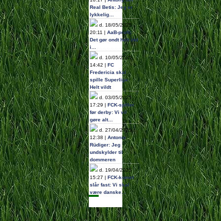
Real Betis: Jeg er
lykkelig…
d. 18/05/2025
20:11 |
AaB-profil:
Det gør ondt helt ind
i…
d. 10/05/2025
14:42 |
FC
Fredericia skal
spille Superliga:
Helt vildt
d. 03/05/2025
17:29 |
FCK-spiller
før derby: Vi vil
gøre alt…
d. 27/04/2025
12:38 |
Antonio
Rüdiger: Jeg
undskylder til
dommeren
d. 19/04/2025
15:27 |
FCK-komet
slår fast: Vi skal
være danske…