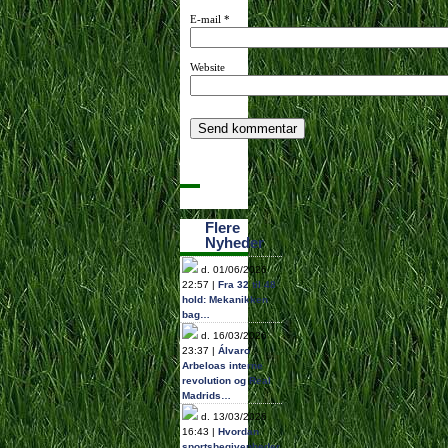
E-mail
*
Website
Flere
Nyheder
d. 01/06/2026
22:57 |
Fra 32 til 48
hold: Mekanikken
bag…
d. 16/03/2026
23:37 |
Álvaro
Arbeloas interne
revolution og Real
Madrids…
d. 13/03/2026
16:43 |
Hvordan
sportsbegivenheder