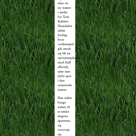
efter en
ny træner
i stedet
for Tom
Køhlert.
Skandalen
sidste
fredag,
hvor
voldsmænd
gik amok
og fik en
opvisningskamp
mod AaB
afbrudt,
satte sine
dybe spor
i den
rutinerede
træner.
Han måtte
bruge
natten til
at tænke
tingene
igennem,
og
overveje
sin