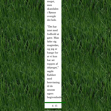
meget,
men
skandalen
i Rønne
overgår
det hele.
”Det har
intet med
fodbold at
gøre. Man
føler sig
magtesløs,
og jeg er
bange for
at vi kun
har set
toppen af
isbjerget,”
sagde
Køhlert
med
henvisning
til de
seneste
ugers
begivenheder.
d. 15
juni