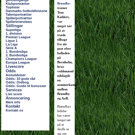
gennemgange
Brøndby
-
Klubportrætter
Toplister
træner
Danmarks fodboldhistorie
Tom
Talentportrætter
Køhlert,
Spillerportrætter
var
Spillerinterviews
Stillinger
meget tæt
Superliga
på at
1. division
træde
Premier League
tilbage
Ligue 1
fra sin
La Liga
Serie A
post efter
1. Bundesliga
balladen
2. Bundesliga
på
Champions League
Bornholm,
Europa League
Livescore
hvor
Odds
voldsmænd
Anmeldelser
ødelagde
Odds: 10 gode råd
en
Odds: Ordbog
sommerkamp
Odds: Guide til bonusser
mellem
Services
Brøndby
Live score
Annoncering
og AaB.
Mere info
Kontakt
Brøndbys
Kontakt os
ledelse
har været
meget tæt
på at
skulle se
sig om