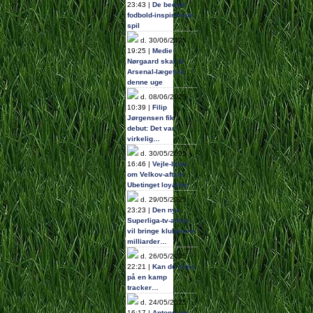
23:43 |
De bedste
fodbold-inspirerede
spil
d. 30/06/2025
19:25 |
Medie:
Nørgaard skal til
Arsenal-lægetjek
denne uge
d. 08/06/2025
10:39 |
Filip
Jørgensen fik
debut: Det var
virkelig…
d. 30/05/2025
16:46 |
Vejle-boss
om Velkov-aftale:
Ubetinget loyalitet
d. 29/05/2025
23:23 |
Den nye
Superliga-tv-aftale
vil bringe klubberne
milliarder…
d. 26/05/2025
22:21 |
Kan du stole
på en kamp
tracker…
d. 24/05/2025
16:17 |
Antony om