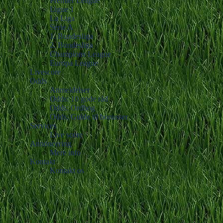
Premier League
Ligue 1
La Liga
Serie A
1. Bundesliga
2. Bundesliga
Champions League
Europa League
Livescore
Odds
Anmeldelser
Odds: 10 gode råd
Odds: Ordbog
Odds: Guide til bonusser
Services
Live score
Annoncering
Mere info
Kontakt
Kontakt os