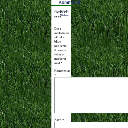
Kommentér
2007
09:50:18
Pernille
Skriv et
Nielsen
svar
Din e-
mailadresse
vil ikke
blive
publiceret.
Krævede
felter er
markeret
med
*
Kommentar
*
Navn
*