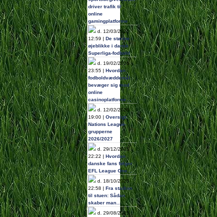
driver trafik til
online
gamingplatforme
d. 12/03/2026
12:59 |
De største
øjeblikke i dansk
Superliga-fodbold
d. 19/02/2026
23:55 |
Hvordan
fodboldvæddemål
bevæger sig mod
online
casinoplatforme…
d. 12/02/2026
19:00 |
Oversigt:
Nations League-
grupperne
2026/2027
d. 29/12/2025
22:22 |
Hvordan
danske fans følger
EFL League One…
d. 18/10/2025
22:58 |
Fra stadion
til stuen: Sådan
skaber man…
d. 29/08/2025