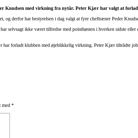
der Knudsen med virkning fra nytår. Peter Kjær har valgt at forla
t, og derfor har bestyrelsen i dag valgt at fyre cheftræner Peder Knudsen
i har selvsagt ikke været tilfredse med pointhøsten i hverken sidste eller
har forladt klubben med øjeblikkelig virkning. Peter Kjær tiltrådte jobb
et med
*