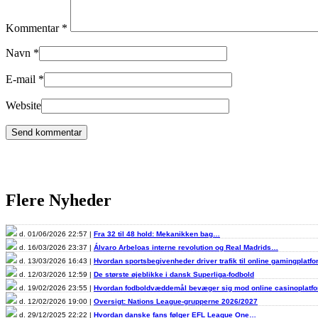
Kommentar
*
Navn
*
E-mail
*
Website
Flere Nyheder
d. 01/06/2026 22:57 |
Fra 32 til 48 hold: Mekanikken bag…
d. 16/03/2026 23:37 |
Álvaro Arbeloas interne revolution og Real Madrids…
d. 13/03/2026 16:43 |
Hvordan sportsbegivenheder driver trafik til online gamingplatf
d. 12/03/2026 12:59 |
De største øjeblikke i dansk Superliga-fodbold
d. 19/02/2026 23:55 |
Hvordan fodboldvæddemål bevæger sig mod online casinoplat
d. 12/02/2026 19:00 |
Oversigt: Nations League-grupperne 2026/2027
d. 29/12/2025 22:22 |
Hvordan danske fans følger EFL League One…