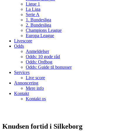
Ligue 1
La Liga
Serie A
1. Bundesliga
2. Bundesliga
Champions League
Europa League
Livescore
Odds
Anmeldelser
Odds: 10 gode råd
Odds: Ordbog
Odds: Guide til bonusser
Services
Live score
Annoncering
Mere info
Kontakt
Kontakt os
Knudsen fortid i Silkeborg