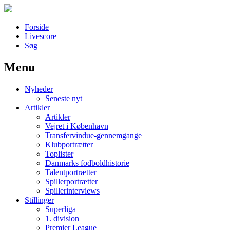
Forside
Livescore
Søg
Menu
Наши партнеры
Nyheder
лучшие займы
Seneste nyt
Artikler
Artikler
Vejret i København
Transfervindue-gennemgange
Klubportrætter
Toplister
Danmarks fodboldhistorie
Talentportrætter
Spillerportrætter
Spillerinterviews
Stillinger
Superliga
1. division
Premier League