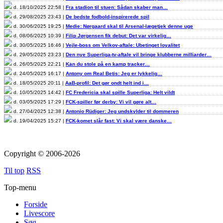
d. 18/10/2025 22:58 |
Fra stadion til stuen: Sådan skaber man…
d. 29/08/2025 23:43 |
De bedste fodbold-inspirerede spil
d. 30/06/2025 19:25 |
Medie: Nørgaard skal til Arsenal-lægetjek denne uge
d. 08/06/2025 10:39 |
Filip Jørgensen fik debut: Det var virkelig…
d. 30/05/2025 16:46 |
Vejle-boss om Velkov-aftale: Ubetinget loyalitet
d. 29/05/2025 23:23 |
Den nye Superliga-tv-aftale vil bringe klubberne milliarder…
d. 26/05/2025 22:21 |
Kan du stole på en kamp tracker…
d. 24/05/2025 16:17 |
Antony om Real Betis: Jeg er lykkelig…
d. 18/05/2025 20:11 |
AaB-profil: Det gør ondt helt ind i…
d. 10/05/2025 14:42 |
FC Fredericia skal spille Superliga: Helt vildt
d. 03/05/2025 17:29 |
FCK-spiller før derby: Vi vil gøre alt…
d. 27/04/2025 12:38 |
Antonio Rüdiger: Jeg undskylder til dommeren
d. 19/04/2025 15:27 |
FCK-komet slår fast: Vi skal være danske…
Copyright © 2006-2026
Til top
RSS
Top-menu
Forside
Livescore
Søg