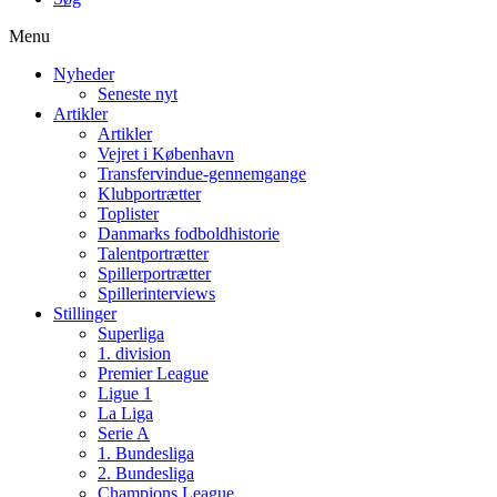
Menu
Nyheder
Seneste nyt
Artikler
Artikler
Vejret i København
Transfervindue-gennemgange
Klubportrætter
Toplister
Danmarks fodboldhistorie
Talentportrætter
Spillerportrætter
Spillerinterviews
Stillinger
Superliga
1. division
Premier League
Ligue 1
La Liga
Serie A
1. Bundesliga
2. Bundesliga
Champions League