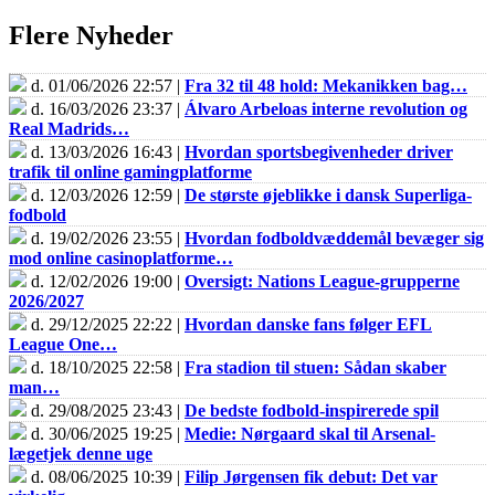
Flere Nyheder
d. 01/06/2026 22:57 |
Fra 32 til 48 hold: Mekanikken bag…
d. 16/03/2026 23:37 |
Álvaro Arbeloas interne revolution og
Real Madrids…
d. 13/03/2026 16:43 |
Hvordan sportsbegivenheder driver
trafik til online gamingplatforme
d. 12/03/2026 12:59 |
De største øjeblikke i dansk Superliga-
fodbold
d. 19/02/2026 23:55 |
Hvordan fodboldvæddemål bevæger sig
mod online casinoplatforme…
d. 12/02/2026 19:00 |
Oversigt: Nations League-grupperne
2026/2027
d. 29/12/2025 22:22 |
Hvordan danske fans følger EFL
League One…
d. 18/10/2025 22:58 |
Fra stadion til stuen: Sådan skaber
man…
d. 29/08/2025 23:43 |
De bedste fodbold-inspirerede spil
d. 30/06/2025 19:25 |
Medie: Nørgaard skal til Arsenal-
lægetjek denne uge
d. 08/06/2025 10:39 |
Filip Jørgensen fik debut: Det var