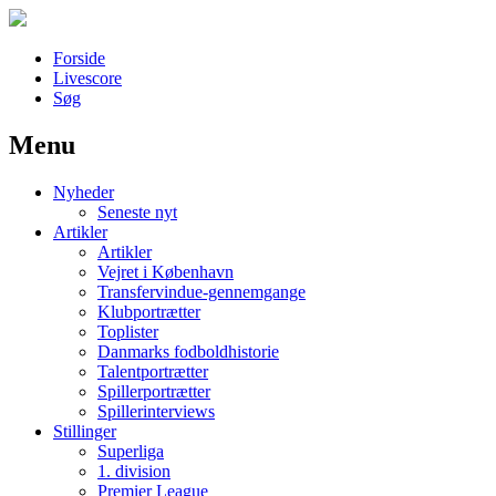
Forside
Livescore
Søg
Menu
Наши партнеры
Nyheder
лучшие займы
Seneste nyt
Artikler
Artikler
Vejret i København
Transfervindue-gennemgange
Klubportrætter
Toplister
Danmarks fodboldhistorie
Talentportrætter
Spillerportrætter
Spillerinterviews
Stillinger
Superliga
1. division
Premier League