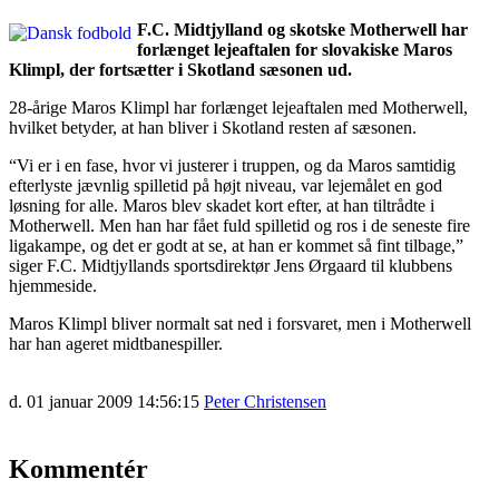
F.C. Midtjylland og skotske Motherwell har
forlænget lejeaftalen for slovakiske Maros
Klimpl, der fortsætter i Skotland sæsonen ud.
28-årige Maros Klimpl har forlænget lejeaftalen med Motherwell,
hvilket betyder, at han bliver i Skotland resten af sæsonen.
“Vi er i en fase, hvor vi justerer i truppen, og da Maros samtidig
efterlyste jævnlig spilletid på højt niveau, var lejemålet en god
løsning for alle. Maros blev skadet kort efter, at han tiltrådte i
Motherwell. Men han har fået fuld spilletid og ros i de seneste fire
ligakampe, og det er godt at se, at han er kommet så fint tilbage,”
siger F.C. Midtjyllands sportsdirektør Jens Ørgaard til klubbens
hjemmeside.
Maros Klimpl bliver normalt sat ned i forsvaret, men i Motherwell
har han ageret midtbanespiller.
d. 01 januar 2009 14:56:15
Peter Christensen
Kommentér