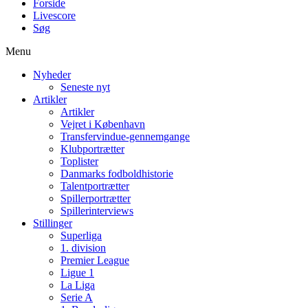
Forside
Livescore
Søg
Menu
Nyheder
Seneste nyt
Artikler
Artikler
Vejret i København
Transfervindue-gennemgange
Klubportrætter
Toplister
Danmarks fodboldhistorie
Talentportrætter
Spillerportrætter
Spillerinterviews
Stillinger
Superliga
1. division
Premier League
Ligue 1
La Liga
Serie A