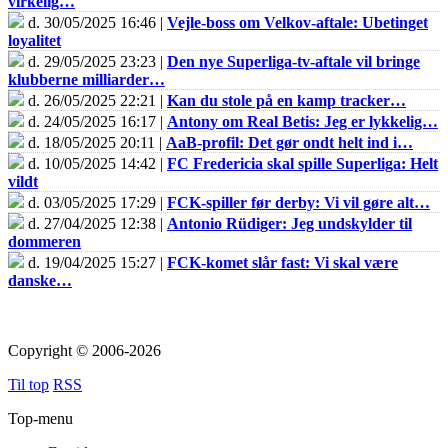
virkelig…
d. 30/05/2025 16:46 |
Vejle-boss om Velkov-aftale: Ubetinget
loyalitet
d. 29/05/2025 23:23 |
Den nye Superliga-tv-aftale vil bringe
klubberne milliarder…
d. 26/05/2025 22:21 |
Kan du stole på en kamp tracker…
d. 24/05/2025 16:17 |
Antony om Real Betis: Jeg er lykkelig…
d. 18/05/2025 20:11 |
AaB-profil: Det gør ondt helt ind i…
d. 10/05/2025 14:42 |
FC Fredericia skal spille Superliga: Helt
vildt
d. 03/05/2025 17:29 |
FCK-spiller før derby: Vi vil gøre alt…
d. 27/04/2025 12:38 |
Antonio Rüdiger: Jeg undskylder til
dommeren
d. 19/04/2025 15:27 |
FCK-komet slår fast: Vi skal være
danske…
Copyright © 2006-2026
Til top
RSS
Top-menu