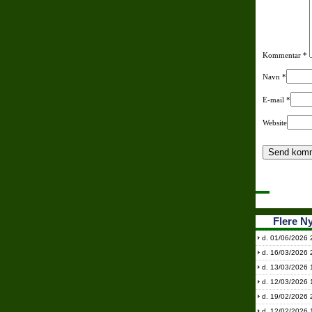
Kommentar
*
Navn
*
E-mail
*
Website
Flere N
d. 01/06/2026 
d. 16/03/2026 
d. 13/03/2026 
d. 12/03/2026 
d. 19/02/2026 
d. 12/02/2026 