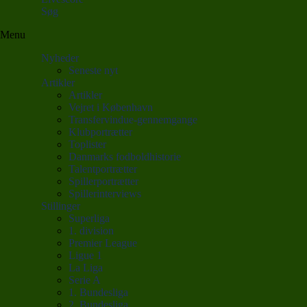
Søg
Menu
Nyheder
Seneste nyt
Artikler
Artikler
Vejret i København
Transfervindue-gennemgange
Klubportrætter
Toplister
Danmarks fodboldhistorie
Talentportrætter
Spillerportrætter
Spillerinterviews
Stillinger
Superliga
1. division
Premier League
Ligue 1
La Liga
Serie A
1. Bundesliga
2. Bundesliga