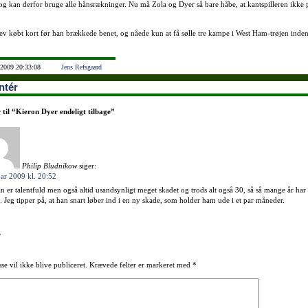
og kan derfor bruge alle hånsrækninger. Nu må Zola og Dyer så bare håbe, at kantspilleren ikke
.
ev købt kort før han brækkede benet, og nåede kun at få sølle tre kampe i West Ham-trøjen inde
 2009 20:33:08
Jens Refsgaard
tér
til “
Kieron Dyer endeligt tilbage
”
Philip Bludnikow
siger:
uar 2009 kl. 20:52
an er talentfuld men også altid usandsynligt meget skadet og trods alt også 30, så så mange år har
e. Jeg tipper på, at han snart løber ind i en ny skade, som holder ham ude i et par måneder.
r
se vil ikke blive publiceret.
Krævede felter er markeret med
*