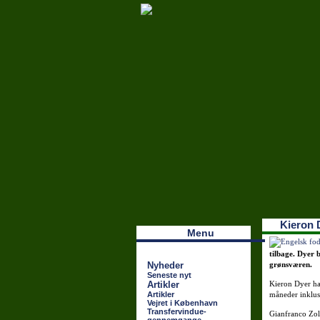
Наши партнеры
лучшие займы
Kieron D
Menu
tilbage. Dyer 
Nyheder
grønsværen.
Seneste nyt
Artikler
Kieron Dyer har
Artikler
måneder inklus
Vejret i København
Transfervindue-
Gianfranco Zol