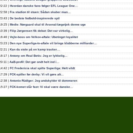
22:22 |
Hvordan danske fans følger EFL League One…
22:58 |
Fra stadion til stuen: Sådan skaber man…
23:43 |
De bedste fodbold-inspirerede spil
19:25 |
Medie: Nørgaard skal til Arsenal-lægetjek denne uge
10:39 |
Filip Jørgensen fik debut: Det var virkelig…
16:46 |
Vejle-boss om Velkov-aftale: Ubetinget loyalitet
23:23 |
Den nye Superliga-tv-aftale vil bringe klubberne milliarder…
22:21 |
Kan du stole på en kamp tracker…
16:17 |
Antony om Real Betis: Jeg er lykkelig…
20:11 |
AaB-profil: Det gør ondt helt ind i…
14:42 |
FC Fredericia skal spille Superliga: Helt vildt
17:29 |
FCK-spiller før derby: Vi vil gøre alt…
12:38 |
Antonio Rüdiger: Jeg undskylder til dommeren
15:27 |
FCK-komet slår fast: Vi skal være danske…