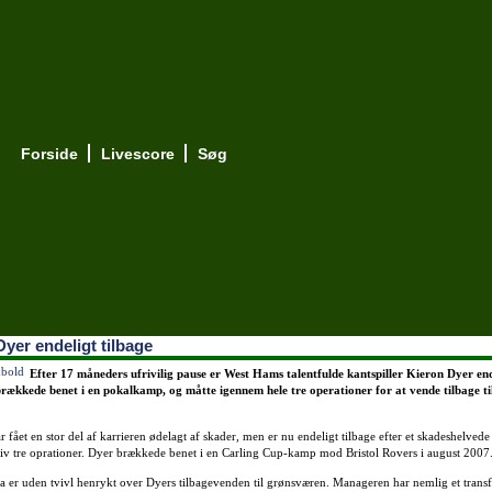
Forside
Livescore
Søg
yer endeligt tilbage
Efter 17 måneders ufrivilig pause er West Hams talentfulde kantspiller Kieron Dyer end
brækkede benet i en pokalkamp, og måtte igennem hele tre operationer for at vende tilbage ti
 fået en stor del af karrieren ødelagt af skader, men er nu endeligt tilbage efter et skadeshelvede
iv tre oprationer. Dyer brækkede benet i en Carling Cup-kamp mod Bristol Rovers i august 2007
a er uden tvivl henrykt over Dyers tilbagevenden til grønsværen. Manageren har nemlig et trans