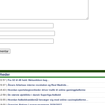
yheder
22:57 |
Fra 32 til 48 hold: Mekanikken bag…
23:37 |
Álvaro Arbeloas interne revolution og Real Madrids…
16:43 |
Hvordan sportsbegivenheder driver trafik til online gamingplatforme
12:59 |
De største øjeblikke i dansk Superliga-fodbold
23:55 |
Hvordan fodboldvæddemål bevæger sig mod online casinoplatforme…
19:00 |
Oversigt: Nations League-grupperne 2026/2027