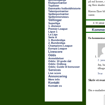
gennemgange
på nul kroner, 
Klubportrætter
sig flere skader
Toplister
Danmarks fodboldhistorie
Talentportrætter
Kieron Dyer bl
Spillerportrætter
ramte.
Spillerinterviews
Stillinger
d. 02 januar
Superliga
1. division
Premier League
Kommen
Ligue 1
La Liga
Serie A
En kommentar 
1. Bundesliga
2. Bundesliga
Champions League
Europa League
Livescore
Odds
Anmeldelser
2. jan
Odds: 10 gode råd
Odds: Ordbog
Jep, h
Odds: Guide til bonusser
tilbag
Services
Live score
Svar
Annoncering
Mere info
Skriv et sva
Kontakt
Kontakt os
Din e-mailadres