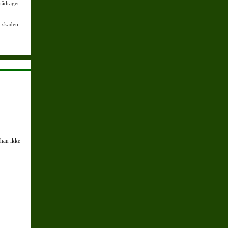
 pådrager
n skaden
 han ikke