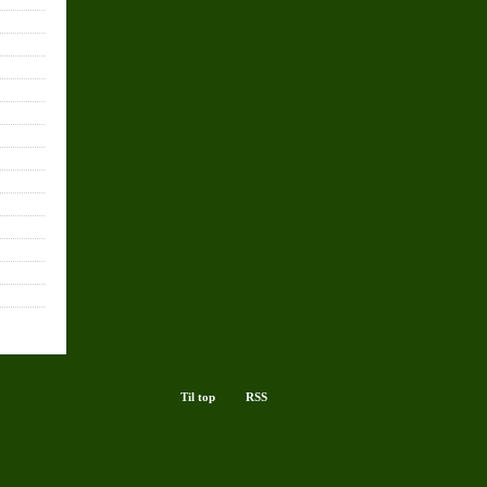
Til top
RSS