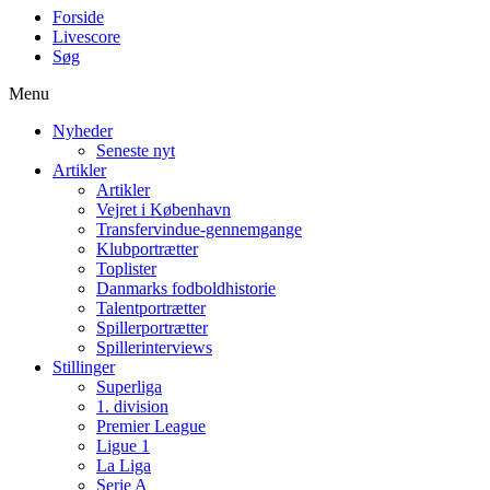
Forside
Livescore
Søg
Menu
Nyheder
Seneste nyt
Artikler
Artikler
Vejret i København
Transfervindue-gennemgange
Klubportrætter
Toplister
Danmarks fodboldhistorie
Talentportrætter
Spillerportrætter
Spillerinterviews
Stillinger
Superliga
1. division
Premier League
Ligue 1
La Liga
Serie A