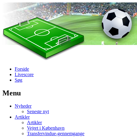
Forside
Livescore
Søg
Menu
Наши партнеры
Nyheder
лучшие займы
Seneste nyt
Artikler
Artikler
Vejret i København
Transfervindue-gennemgange