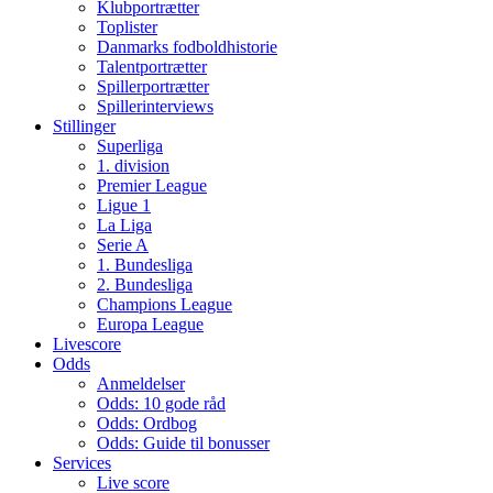
Klubportrætter
Toplister
Danmarks fodboldhistorie
Talentportrætter
Spillerportrætter
Spillerinterviews
Stillinger
Superliga
1. division
Premier League
Ligue 1
La Liga
Serie A
1. Bundesliga
2. Bundesliga
Champions League
Europa League
Livescore
Odds
Anmeldelser
Odds: 10 gode råd
Odds: Ordbog
Odds: Guide til bonusser
Services
Live score