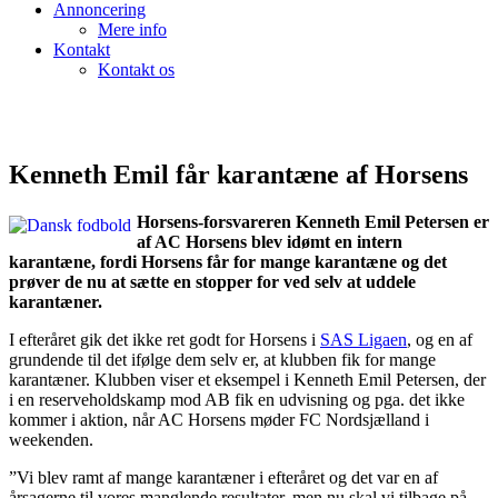
Annoncering
Mere info
Kontakt
Kontakt os
Kenneth Emil får karantæne af Horsens
Horsens-forsvareren Kenneth Emil Petersen er
af AC Horsens blev idømt en intern
karantæne, fordi Horsens får for mange karantæne og det
prøver de nu at sætte en stopper for ved selv at uddele
karantæner.
I efteråret gik det ikke ret godt for Horsens i
SAS Ligaen
, og en af
grundende til det ifølge dem selv er, at klubben fik for mange
karantæner. Klubben viser et eksempel i Kenneth Emil Petersen, der
i en reserveholdskamp mod AB fik en udvisning og pga. det ikke
kommer i aktion, når AC Horsens møder FC Nordsjælland i
weekenden.
”Vi blev ramt af mange karantæner i efteråret og det var en af
årsagerne til vores manglende resultater, men nu skal vi tilbage på