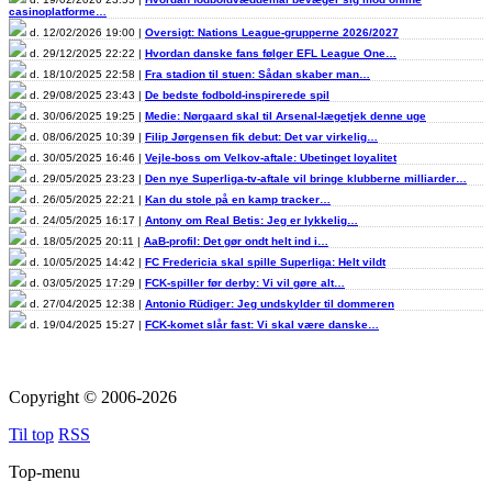
casinoplatforme…
d. 12/02/2026 19:00 |
Oversigt: Nations League-grupperne 2026/2027
d. 29/12/2025 22:22 |
Hvordan danske fans følger EFL League One…
d. 18/10/2025 22:58 |
Fra stadion til stuen: Sådan skaber man…
d. 29/08/2025 23:43 |
De bedste fodbold-inspirerede spil
d. 30/06/2025 19:25 |
Medie: Nørgaard skal til Arsenal-lægetjek denne uge
d. 08/06/2025 10:39 |
Filip Jørgensen fik debut: Det var virkelig…
d. 30/05/2025 16:46 |
Vejle-boss om Velkov-aftale: Ubetinget loyalitet
d. 29/05/2025 23:23 |
Den nye Superliga-tv-aftale vil bringe klubberne milliarder…
d. 26/05/2025 22:21 |
Kan du stole på en kamp tracker…
d. 24/05/2025 16:17 |
Antony om Real Betis: Jeg er lykkelig…
d. 18/05/2025 20:11 |
AaB-profil: Det gør ondt helt ind i…
d. 10/05/2025 14:42 |
FC Fredericia skal spille Superliga: Helt vildt
d. 03/05/2025 17:29 |
FCK-spiller før derby: Vi vil gøre alt…
d. 27/04/2025 12:38 |
Antonio Rüdiger: Jeg undskylder til dommeren
d. 19/04/2025 15:27 |
FCK-komet slår fast: Vi skal være danske…
Copyright © 2006-2026
Til top
RSS
Top-menu