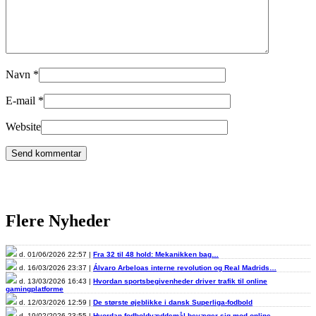
Navn
*
E-mail
*
Website
Flere Nyheder
d. 01/06/2026 22:57 |
Fra 32 til 48 hold: Mekanikken bag…
d. 16/03/2026 23:37 |
Álvaro Arbeloas interne revolution og Real Madrids…
d. 13/03/2026 16:43 |
Hvordan sportsbegivenheder driver trafik til online
gamingplatforme
d. 12/03/2026 12:59 |
De største øjeblikke i dansk Superliga-fodbold
d. 19/02/2026 23:55 |
Hvordan fodboldvæddemål bevæger sig mod online