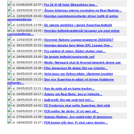
d. 01/06/2026 22:57 |
Fra 32 til 48 hold: Mekanikken bag…
d. 16/03/2026 23:37 |
Álvaro Arbeloas interne revolution og Real Madrids…
d. 13/03/2026 16:43 |
Hvordan sportsbegivenheder driver trafik til online
gamingplatforme
d. 12/03/2026 12:59 |
De største øjeblikke i dansk Superliga-fodbold
d. 19/02/2026 23:55 |
Hvordan fodboldvæddemål bevæger sig mod online
casinoplatforme…
d. 12/02/2026 19:00 |
Oversigt: Nations League-grupperne 2026/2027
d. 29/12/2025 22:22 |
Hvordan danske fans følger EFL League One…
d. 18/10/2025 22:58 |
Fra stadion til stuen: Sådan skaber man…
d. 29/08/2025 23:43 |
De bedste fodbold-inspirerede spil
d. 30/06/2025 19:25 |
Medie: Nørgaard skal til Arsenal-lægetjek denne uge
d. 08/06/2025 10:39 |
Filip Jørgensen fik debut: Det var virkelig…
d. 30/05/2025 16:46 |
Vejle-boss om Velkov-aftale: Ubetinget loyalitet
d. 29/05/2025 23:23 |
Den nye Superliga-tv-aftale vil bringe klubberne
milliarder…
d. 26/05/2025 22:21 |
Kan du stole på en kamp tracker…
d. 24/05/2025 16:17 |
Antony om Real Betis: Jeg er lykkelig…
d. 18/05/2025 20:11 |
AaB-profil: Det gør ondt helt ind i…
d. 10/05/2025 14:42 |
FC Fredericia skal spille Superliga: Helt vildt
d. 03/05/2025 17:29 |
FCK-spiller før derby: Vi vil gøre alt…
d. 27/04/2025 12:38 |
Antonio Rüdiger: Jeg undskylder til dommeren
d. 19/04/2025 15:27 |
FCK-komet slår fast: Vi skal være danske…