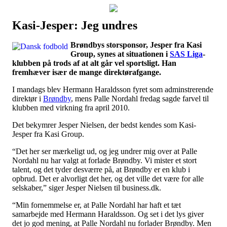
Kasi-Jesper: Jeg undres
Наши партнеры
Brøndbys storsponsor, Jesper fra Kasi
лучшие займы
Group, synes at situationen i
SAS Liga
-
klubben på trods af at alt går vel sportsligt. Han
fremhæver især de mange direktørafgange.
I mandags blev Hermann Haraldsson fyret som adminstrerende
direktør i
Brøndby
, mens Palle Nordahl fredag sagde farvel til
klubben med virkning fra april 2010.
Det bekymrer Jesper Nielsen, der bedst kendes som Kasi-
Jesper fra Kasi Group.
“Det her ser mærkeligt ud, og jeg undrer mig over at Palle
Nordahl nu har valgt at forlade Brøndby. Vi mister et stort
talent, og det tyder desværre på, at Brøndby er en klub i
opbrud. Det er alvorligt det her, og det ville det være for alle
selskaber,” siger Jesper Nielsen til business.dk.
“Min fornemmelse er, at Palle Nordahl har haft et tæt
samarbejde med Hermann Haraldsson. Og set i det lys giver
det jo god mening, at Palle Nordahl nu forlader Brøndby. Men