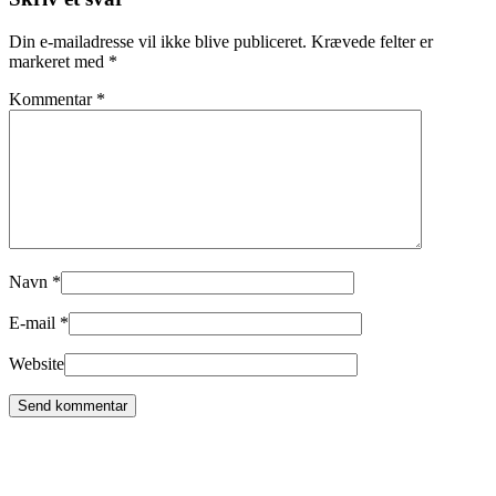
Din e-mailadresse vil ikke blive publiceret.
Krævede felter er
markeret med
*
Kommentar
*
Navn
*
E-mail
*
Website