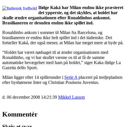
Ifølge Kaká har Milan endnu ikke præsteret
det ypperste, og det skyldes, at holdet har
skulle ændre organisationen efter Ronaldinhos ankomst.
Brasilianeren er desuden endnu ikke spillet ind.
Ronaldinho ankom i sommer til Milan fra Barcelona, og
brasilianeren er endnu ikke helt spillet ind i det italienske. Det
fortæller Kaká, der også mener, at Milan har meget mere at byde på.
“Holdet har været nødsaget til at ændre organisationen med
Ronaldinho, og vi har skullet vænne os til at få de samme
automatiske bevægelser med ham på holdet,” siger Kaka ifølge La
Gazetta dello Sport.
Milan ligger efter 14 spillerunder i
Serie A
placeret på tredjepladsen
efter bysbørnene Inter og Christian Poulsens Juventus.
d. 06 december 2008 14:21:39
Mikkel Lasson
Kommentér
Skriv et svar