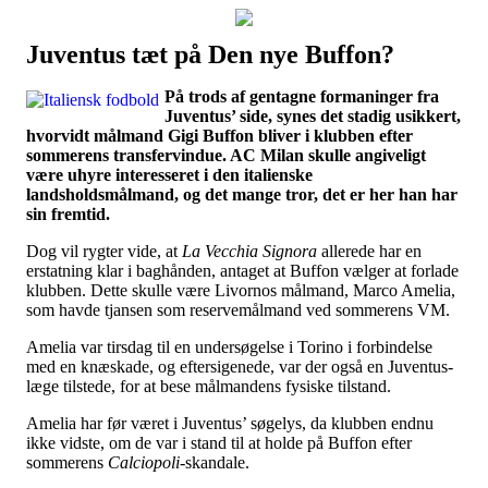
Juventus tæt på Den nye Buffon?
Наши партнеры
På trods af gentagne formaninger fra
лучшие займы
Juventus’ side, synes det stadig usikkert,
hvorvidt målmand Gigi Buffon bliver i klubben efter
sommerens transfervindue. AC Milan skulle angiveligt
være uhyre interesseret i den italienske
landsholdsmålmand, og det mange tror, det er her han har
sin fremtid.
Dog vil rygter vide, at
La Vecchia Signora
allerede har en
erstatning klar i baghånden, antaget at Buffon vælger at forlade
klubben. Dette skulle være Livornos målmand, Marco Amelia,
som havde tjansen som reservemålmand ved sommerens VM.
Amelia var tirsdag til en undersøgelse i Torino i forbindelse
med en knæskade, og eftersigenede, var der også en Juventus-
læge tilstede, for at bese målmandens fysiske tilstand.
Amelia har før været i Juventus’ søgelys, da klubben endnu
ikke vidste, om de var i stand til at holde på Buffon efter
sommerens
Calciopoli
-skandale.