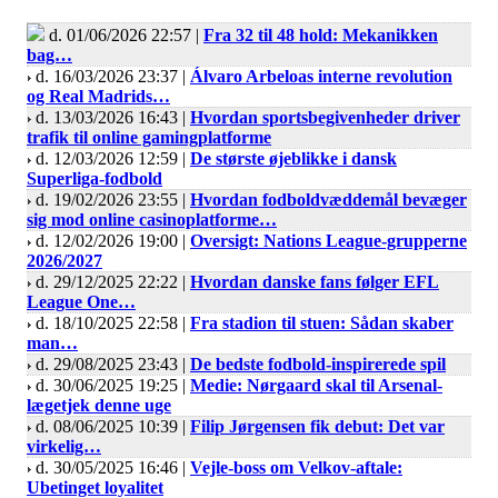
d. 01/06/2026 22:57 |
Fra 32 til 48 hold: Mekanikken
bag…
d. 16/03/2026 23:37 |
Álvaro Arbeloas interne revolution
og Real Madrids…
d. 13/03/2026 16:43 |
Hvordan sportsbegivenheder driver
trafik til online gamingplatforme
d. 12/03/2026 12:59 |
De største øjeblikke i dansk
Superliga-fodbold
d. 19/02/2026 23:55 |
Hvordan fodboldvæddemål bevæger
sig mod online casinoplatforme…
d. 12/02/2026 19:00 |
Oversigt: Nations League-grupperne
2026/2027
d. 29/12/2025 22:22 |
Hvordan danske fans følger EFL
League One…
d. 18/10/2025 22:58 |
Fra stadion til stuen: Sådan skaber
man…
d. 29/08/2025 23:43 |
De bedste fodbold-inspirerede spil
d. 30/06/2025 19:25 |
Medie: Nørgaard skal til Arsenal-
lægetjek denne uge
d. 08/06/2025 10:39 |
Filip Jørgensen fik debut: Det var
virkelig…
d. 30/05/2025 16:46 |
Vejle-boss om Velkov-aftale:
Ubetinget loyalitet