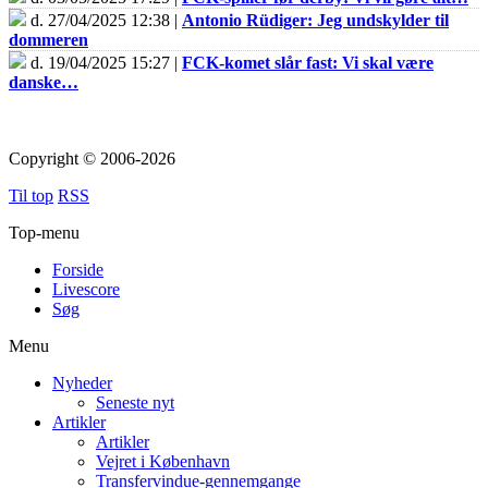
d. 27/04/2025 12:38 |
Antonio Rüdiger: Jeg undskylder til
dommeren
d. 19/04/2025 15:27 |
FCK-komet slår fast: Vi skal være
danske…
Copyright © 2006-2026
Til top
RSS
Top-menu
Forside
Livescore
Søg
Menu
Nyheder
Seneste nyt
Artikler
Artikler
Vejret i København
Transfervindue-gennemgange