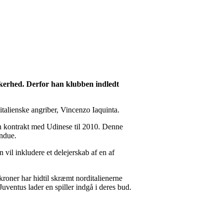
kerhed. Derfor han klubben indledt
 italienske angriber, Vincenzo Iaquinta.
in kontrakt med Udinese til 2010. Denne
indue.
 vil inkludere et delejerskab af en af
roner har hidtil skræmt norditalienerne
uventus lader en spiller indgå i deres bud.