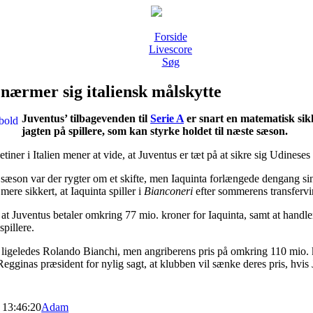
Forside
Livescore
Søg
nærmer sig italiensk målskytte
Juventus’ tilbagevenden til
Serie A
er snart en matematisk sik
jagten på spillere, som kan styrke holdet til næste sæson.
etiner i Italien mener at vide, at Juventus er tæt på at sikre sig Udineses
e sæson var der rygter om et skifte, men Iaquinta forlængede dengang s
mere sikkert, at Iaquinta spiller i
Bianconeri
efter sommerens transferv
 at Juventus betaler omkring 77 mio. kroner for Iaquinta, samt at handlen
spillere.
 ligeledes Rolando Bianchi, men angriberens pris på omkring 110 mio. k
gginas præsident for nylig sagt, at klubben vil sænke deres pris, hvis J
 13:46:20
Adam