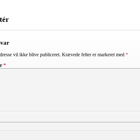
tér
svar
resse vil ikke blive publiceret.
Krævede felter er markeret med
*
ar
*