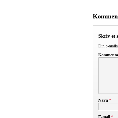
Kommen
Skriv et 
Din e-mailad
Komment
Navn
*
E-mail
*