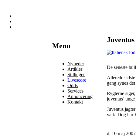
Juventus 
Наши партнеры
Menu
лучшие займы
Nyheder
De seneste bull
Artikler
Stillinger
Allerede sidst
Livescore
gang synes det 
Odds
Services
Rygterne siger,
Annoncering
juventus’ unge 
Kontakt
Juventus jagter
væk. Dog har Re
d. 10 maj 2007