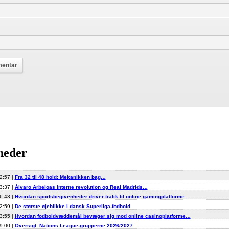
heder
2:57 |
Fra 32 til 48 hold: Mekanikken bag…
3:37 |
Álvaro Arbeloas interne revolution og Real Madrids…
6:43 |
Hvordan sportsbegivenheder driver trafik til online gamingplatforme
2:59 |
De største øjeblikke i dansk Superliga-fodbold
3:55 |
Hvordan fodboldvæddemål bevæger sig mod online casinoplatforme…
9:00 |
Oversigt: Nations League-grupperne 2026/2027