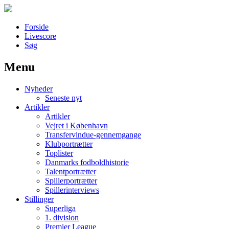
Forside
Livescore
Søg
Menu
Наши партнеры
Nyheder
лучшие займы
Seneste nyt
Artikler
Artikler
Vejret i København
Transfervindue-gennemgange
Klubportrætter
Toplister
Danmarks fodboldhistorie
Talentportrætter
Spillerportrætter
Spillerinterviews
Stillinger
Superliga
1. division
Premier League