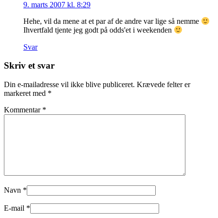
9. marts 2007 kl. 8:29
Hehe, vil da mene at et par af de andre var lige så nemme
Ihvertfald tjente jeg godt på odds'et i weekenden
Svar
Skriv et svar
Din e-mailadresse vil ikke blive publiceret.
Krævede felter er
markeret med
*
Kommentar
*
Navn
*
E-mail
*