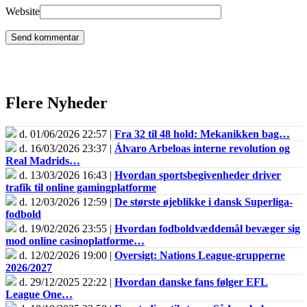
Website
Flere Nyheder
d. 01/06/2026 22:57 |
Fra 32 til 48 hold: Mekanikken bag…
d. 16/03/2026 23:37 |
Álvaro Arbeloas interne revolution og
Real Madrids…
d. 13/03/2026 16:43 |
Hvordan sportsbegivenheder driver
trafik til online gamingplatforme
d. 12/03/2026 12:59 |
De største øjeblikke i dansk Superliga-
fodbold
d. 19/02/2026 23:55 |
Hvordan fodboldvæddemål bevæger sig
mod online casinoplatforme…
d. 12/02/2026 19:00 |
Oversigt: Nations League-grupperne
2026/2027
d. 29/12/2025 22:22 |
Hvordan danske fans følger EFL
League One…