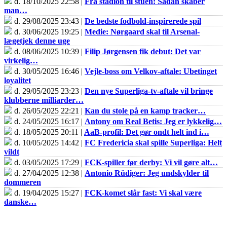
d. 18/10/2025 22:58 |
Fra stadion til stuen: Sådan skaber
man…
d. 29/08/2025 23:43 |
De bedste fodbold-inspirerede spil
d. 30/06/2025 19:25 |
Medie: Nørgaard skal til Arsenal-
lægetjek denne uge
d. 08/06/2025 10:39 |
Filip Jørgensen fik debut: Det var
virkelig…
d. 30/05/2025 16:46 |
Vejle-boss om Velkov-aftale: Ubetinget
loyalitet
d. 29/05/2025 23:23 |
Den nye Superliga-tv-aftale vil bringe
klubberne milliarder…
d. 26/05/2025 22:21 |
Kan du stole på en kamp tracker…
d. 24/05/2025 16:17 |
Antony om Real Betis: Jeg er lykkelig…
d. 18/05/2025 20:11 |
AaB-profil: Det gør ondt helt ind i…
d. 10/05/2025 14:42 |
FC Fredericia skal spille Superliga: Helt
vildt
d. 03/05/2025 17:29 |
FCK-spiller før derby: Vi vil gøre alt…
d. 27/04/2025 12:38 |
Antonio Rüdiger: Jeg undskylder til
dommeren
d. 19/04/2025 15:27 |
FCK-komet slår fast: Vi skal være
danske…