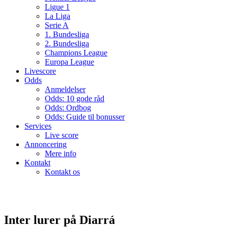
Ligue 1
La Liga
Serie A
1. Bundesliga
2. Bundesliga
Champions League
Europa League
Livescore
Odds
Anmeldelser
Odds: 10 gode råd
Odds: Ordbog
Odds: Guide til bonusser
Services
Live score
Annoncering
Mere info
Kontakt
Kontakt os
Inter lurer på Diarrá