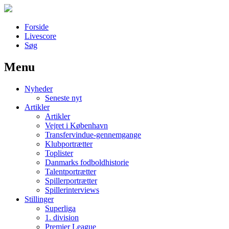
Forside
Livescore
Søg
Menu
Наши партнеры
Nyheder
лучшие займы
Seneste nyt
Artikler
Artikler
Vejret i København
Transfervindue-gennemgange
Klubportrætter
Toplister
Danmarks fodboldhistorie
Talentportrætter
Spillerportrætter
Spillerinterviews
Stillinger
Superliga
1. division
Premier League