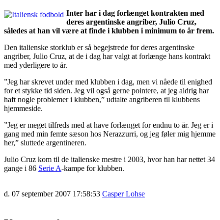
Inter har i dag forlænget kontrakten med
deres argentinske angriber, Julio Cruz,
således at han vil være at finde i klubben i minimum to år frem.
Den italienske storklub er så begejstrede for deres argentinske
angriber, Julio Cruz, at de i dag har valgt at forlænge hans kontrakt
med yderligere to år.
”Jeg har skrevet under med klubben i dag, men vi nåede til enighed
for et stykke tid siden. Jeg vil også gerne pointere, at jeg aldrig har
haft nogle problemer i klubben,” udtalte angriberen til klubbens
hjemmeside.
”Jeg er meget tilfreds med at have forlænget for endnu to år. Jeg er i
gang med min femte sæson hos Nerazzurri, og jeg føler mig hjemme
her,” sluttede argentineren.
Julio Cruz kom til de italienske mestre i 2003, hvor han har nettet 34
gange i 86
Serie A
-kampe for klubben.
d. 07 september 2007 17:58:53
Casper Lohse