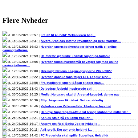
Flere Nyheder
d. 01/06/2026 22:57 |
Fra 32 til 48 hold: Mekanikken bag…
d. 16/03/2026 23:37 |
Álvaro Arbeloas interne revolution og Real Madrids…
d. 13/03/2026 16:43 |
Hvordan sportsbegivenheder driver trafik til online
gamingplatforme
d. 12/03/2026 12:59 |
De største øjeblikke i dansk Superliga-fodbold
d. 19/02/2026 23:55 |
Hvordan fodboldvæddemål bevæger sig mod online
casinoplatforme…
d. 12/02/2026 19:00 |
Oversigt: Nations League-grupperne 2026/2027
d. 29/12/2025 22:22 |
Hvordan danske fans følger EFL League One…
d. 18/10/2025 22:58 |
Fra stadion til stuen: Sådan skaber man…
d. 29/08/2025 23:43 |
De bedste fodbold-inspirerede spil
d. 30/06/2025 19:25 |
Medie: Nørgaard skal til Arsenal-lægetjek denne uge
d. 08/06/2025 10:39 |
Filip Jørgensen fik debut: Det var virkelig…
d. 30/05/2025 16:46 |
Vejle-boss om Velkov-aftale: Ubetinget loyalitet
d. 29/05/2025 23:23 |
Den nye Superliga-tv-aftale vil bringe klubberne milliarder…
d. 26/05/2025 22:21 |
Kan du stole på en kamp tracker…
d. 24/05/2025 16:17 |
Antony om Real Betis: Jeg er lykkelig…
d. 18/05/2025 20:11 |
AaB-profil: Det gør ondt helt ind i…
d. 10/05/2025 14:42 |
FC Fredericia skal spille Superliga: Helt vildt