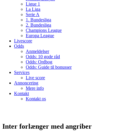
Ligue 1
La Liga
Serie A
1. Bundesliga
2. Bundesliga
Champions League
Europa League
Livescore
Odds
Anmeldelser
Odds: 10 gode råd
Odds: Ordbog
Odds: Guide til bonusser
Services
Live score
Annoncering
Mere info
Kontakt
Kontakt os
Inter forlænger med angriber