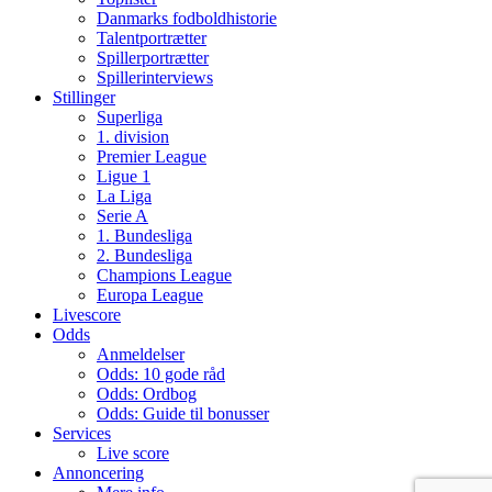
Danmarks fodboldhistorie
Talentportrætter
Spillerportrætter
Spillerinterviews
Stillinger
Superliga
1. division
Premier League
Ligue 1
La Liga
Serie A
1. Bundesliga
2. Bundesliga
Champions League
Europa League
Livescore
Odds
Anmeldelser
Odds: 10 gode råd
Odds: Ordbog
Odds: Guide til bonusser
Services
Live score
Annoncering