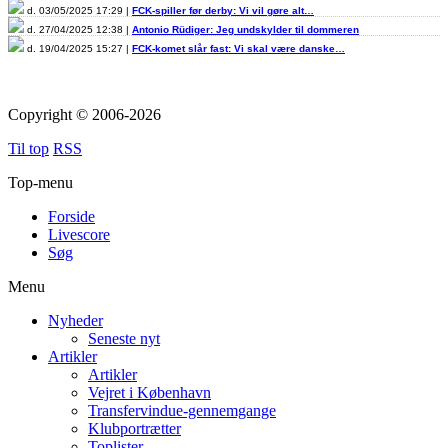
d. 03/05/2025 17:29 |
FCK-spiller før derby: Vi vil gøre alt…
d. 27/04/2025 12:38 |
Antonio Rüdiger: Jeg undskylder til dommeren
d. 19/04/2025 15:27 |
FCK-komet slår fast: Vi skal være danske…
Copyright © 2006-2026
Til top
RSS
Top-menu
Forside
Livescore
Søg
Menu
Nyheder
Seneste nyt
Artikler
Artikler
Vejret i København
Transfervindue-gennemgange
Klubportrætter
Toplister