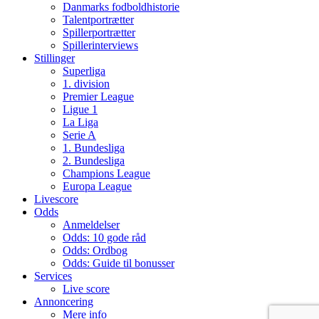
Danmarks fodboldhistorie
Talentportrætter
Spillerportrætter
Spillerinterviews
Stillinger
Superliga
1. division
Premier League
Ligue 1
La Liga
Serie A
1. Bundesliga
2. Bundesliga
Champions League
Europa League
Livescore
Odds
Anmeldelser
Odds: 10 gode råd
Odds: Ordbog
Odds: Guide til bonusser
Services
Live score
Annoncering
Mere info