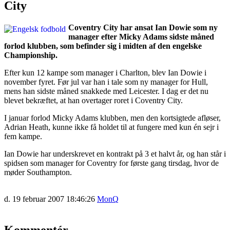
City
Coventry City har ansat Ian Dowie som ny
manager efter Micky Adams sidste måned
forlod klubben, som befinder sig i midten af den engelske
Championship.
Efter kun 12 kampe som manager i Charlton, blev Ian Dowie i
november fyret. Før jul var han i tale som ny manager for Hull,
mens han sidste måned snakkede med Leicester. I dag er det nu
blevet bekræftet, at han overtager roret i Coventry City.
I januar forlod Micky Adams klubben, men den kortsigtede afløser,
Adrian Heath, kunne ikke få holdet til at fungere med kun én sejr i
fem kampe.
Ian Dowie har underskrevet en kontrakt på 3 et halvt år, og han står i
spidsen som manager for Coventry for første gang tirsdag, hvor de
møder Southampton.
d. 19 februar 2007 18:46:26
MonQ
Kommentér