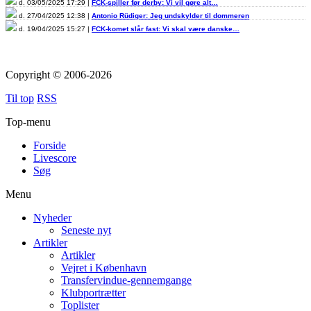
d. 03/05/2025 17:29 |
FCK-spiller før derby: Vi vil gøre alt…
d. 27/04/2025 12:38 |
Antonio Rüdiger: Jeg undskylder til dommeren
d. 19/04/2025 15:27 |
FCK-komet slår fast: Vi skal være danske…
Copyright © 2006-2026
Til top
RSS
Top-menu
Forside
Livescore
Søg
Menu
Nyheder
Seneste nyt
Artikler
Artikler
Vejret i København
Transfervindue-gennemgange
Klubportrætter
Toplister