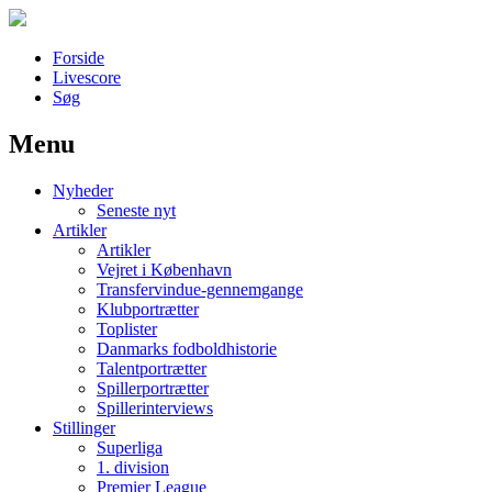
Forside
Livescore
Søg
Menu
Наши партнеры
Nyheder
лучшие займы
Seneste nyt
Artikler
Artikler
Vejret i København
Transfervindue-gennemgange
Klubportrætter
Toplister
Danmarks fodboldhistorie
Talentportrætter
Spillerportrætter
Spillerinterviews
Stillinger
Superliga
1. division
Premier League