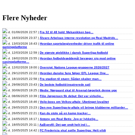
Flere Nyheder
d. 01/06/2026 22:57 |
Fra 32 til 48 hold: Mekanikken bag…
d. 16/03/2026 23:37 |
Álvaro Arbeloas interne revolution og Real Madrids…
d. 13/03/2026 16:43 |
Hvordan sportsbegivenheder driver trafik til online
gamingplatforme
d. 12/03/2026 12:59 |
De største øjeblikke i dansk Superliga-fodbold
d. 19/02/2026 23:55 |
Hvordan fodboldvæddemål bevæger sig mod online
casinoplatforme…
d. 12/02/2026 19:00 |
Oversigt: Nations League-grupperne 2026/2027
d. 29/12/2025 22:22 |
Hvordan danske fans følger EFL League One…
d. 18/10/2025 22:58 |
Fra stadion til stuen: Sådan skaber man…
d. 29/08/2025 23:43 |
De bedste fodbold-inspirerede spil
d. 30/06/2025 19:25 |
Medie: Nørgaard skal til Arsenal-lægetjek denne uge
d. 08/06/2025 10:39 |
Filip Jørgensen fik debut: Det var virkelig…
d. 30/05/2025 16:46 |
Vejle-boss om Velkov-aftale: Ubetinget loyalitet
d. 29/05/2025 23:23 |
Den nye Superliga-tv-aftale vil bringe klubberne milliarder…
d. 26/05/2025 22:21 |
Kan du stole på en kamp tracker…
d. 24/05/2025 16:17 |
Antony om Real Betis: Jeg er lykkelig…
d. 18/05/2025 20:11 |
AaB-profil: Det gør ondt helt ind i…
d. 10/05/2025 14:42 |
FC Fredericia skal spille Superliga: Helt vildt