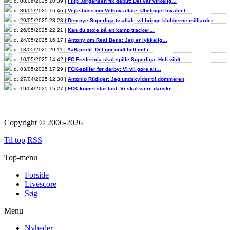
d. 08/06/2025 10:39 |
Filip Jørgensen fik debut: Det var virkelig…
d. 30/05/2025 16:46 |
Vejle-boss om Velkov-aftale: Ubetinget loyalitet
d. 29/05/2025 23:23 |
Den nye Superliga-tv-aftale vil bringe klubberne milliarder…
d. 26/05/2025 22:21 |
Kan du stole på en kamp tracker…
d. 24/05/2025 16:17 |
Antony om Real Betis: Jeg er lykkelig…
d. 18/05/2025 20:11 |
AaB-profil: Det gør ondt helt ind i…
d. 10/05/2025 14:42 |
FC Fredericia skal spille Superliga: Helt vildt
d. 03/05/2025 17:29 |
FCK-spiller før derby: Vi vil gøre alt…
d. 27/04/2025 12:38 |
Antonio Rüdiger: Jeg undskylder til dommeren
d. 19/04/2025 15:27 |
FCK-komet slår fast: Vi skal være danske…
Copyright © 2006-2026
Til top
RSS
Top-menu
Forside
Livescore
Søg
Menu
Nyheder