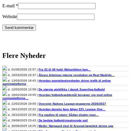
E-mail
*
Website
Flere Nyheder
d. 01/06/2026 22:57 |
Fra 32 til 48 hold: Mekanikken bag…
d. 16/03/2026 23:37 |
Álvaro Arbeloas interne revolution og Real Madrids…
d. 13/03/2026 16:43 |
Hvordan sportsbegivenheder driver trafik til online
gamingplatforme
d. 12/03/2026 12:59 |
De største øjeblikke i dansk Superliga-fodbold
d. 19/02/2026 23:55 |
Hvordan fodboldvæddemål bevæger sig mod online
casinoplatforme…
d. 12/02/2026 19:00 |
Oversigt: Nations League-grupperne 2026/2027
d. 29/12/2025 22:22 |
Hvordan danske fans følger EFL League One…
d. 18/10/2025 22:58 |
Fra stadion til stuen: Sådan skaber man…
d. 29/08/2025 23:43 |
De bedste fodbold-inspirerede spil
d. 30/06/2025 19:25 |
Medie: Nørgaard skal til Arsenal-lægetjek denne uge