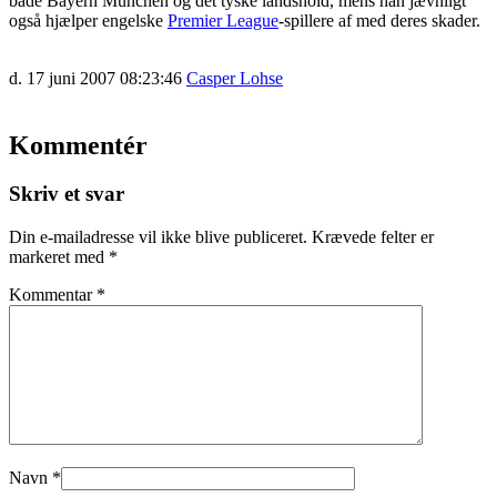
både Bayern München og det tyske landshold, mens han jævnligt
også hjælper engelske
Premier League
-spillere af med deres skader.
d. 17 juni 2007 08:23:46
Casper Lohse
Kommentér
Skriv et svar
Din e-mailadresse vil ikke blive publiceret.
Krævede felter er
markeret med
*
Kommentar
*
Navn
*