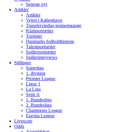
Seneste nyt
Artikler
Artikler
Vejret i København
Transfervindue-gennemgange
Klubportrætter
Toplister
Danmarks fodboldhistorie
Talentportrætter
Spillerportrætter
Spillerinterviews
Stillinger
Superliga
1. division
Premier League
Ligue 1
La Liga
Serie A
1. Bundesliga
2. Bundesliga
Champions League
Europa League
Livescore
Odds
Anmeldelser