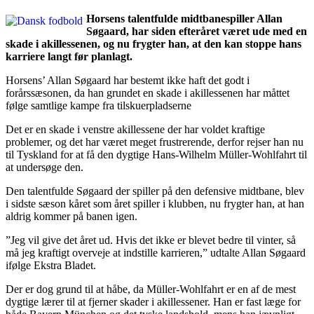
Horsens talentfulde midtbanespiller Allan
Søgaard, har siden efteråret været ude med en
skade i akillessenen, og nu frygter han, at den kan stoppe hans
karriere langt før planlagt.
Horsens’ Allan Søgaard har bestemt ikke haft det godt i
forårssæsonen, da han grundet en skade i akillessenen har måttet
følge samtlige kampe fra tilskuerpladserne
Det er en skade i venstre akillessene der har voldet kraftige
problemer, og det har været meget frustrerende, derfor rejser han nu
til Tyskland for at få den dygtige Hans-Wilhelm Müller-Wohlfahrt til
at undersøge den.
Den talentfulde Søgaard der spiller på den defensive midtbane, blev
i sidste sæson kåret som året spiller i klubben, nu frygter han, at han
aldrig kommer på banen igen.
”Jeg vil give det året ud. Hvis det ikke er blevet bedre til vinter, så
må jeg kraftigt overveje at indstille karrieren,” udtalte Allan Søgaard
ifølge Ekstra Bladet.
Der er dog grund til at håbe, da Müller-Wohlfahrt er en af de mest
dygtige lærer til at fjerner skader i akillessener. Han er fast læge for