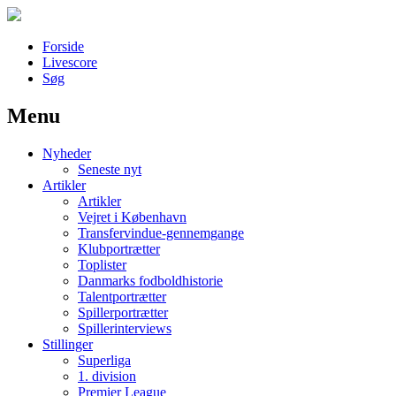
Forside
Livescore
Søg
Menu
Наши партнеры
Nyheder
лучшие займы
Seneste nyt
Artikler
Artikler
Vejret i København
Transfervindue-gennemgange
Klubportrætter
Toplister
Danmarks fodboldhistorie
Talentportrætter
Spillerportrætter
Spillerinterviews
Stillinger
Superliga
1. division
Premier League