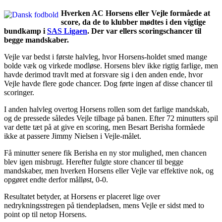
Hverken AC Horsens eller Vejle formåede at
score, da de to klubber mødtes i den vigtige
bundkamp i
SAS Ligaen
. Der var ellers scoringschancer til
begge mandskaber.
Vejle var bedst i første halvleg, hvor Horsens-holdet smed mange
bolde væk og virkede modløse. Horsens blev ikke rigtig farlige, men
havde derimod travlt med at forsvare sig i den anden ende, hvor
Vejle havde flere gode chancer. Dog førte ingen af disse chancer til
scoringer.
I anden halvleg overtog Horsens rollen som det farlige mandskab,
og de pressede således Vejle tilbage på banen. Efter 72 minutters spil
var dette tæt på at give en scoring, men Besart Berisha formåede
ikke at passere Jimmy Nielsen i Vejle-målet.
Få minutter senere fik Berisha en ny stor mulighed, men chancen
blev igen misbrugt. Herefter fulgte store chancer til begge
mandskaber, men hverken Horsens eller Vejle var effektive nok, og
opgøret endte derfor målløst, 0-0.
Resultatet betyder, at Horsens er placeret lige over
nedrykningsstregen på tiendepladsen, mens Vejle er sidst med to
point op til netop Horsens.