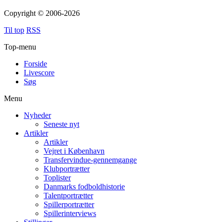
Copyright © 2006-2026
Til top
RSS
Top-menu
Forside
Livescore
Søg
Menu
Nyheder
Seneste nyt
Artikler
Artikler
Vejret i København
Transfervindue-gennemgange
Klubportrætter
Toplister
Danmarks fodboldhistorie
Talentportrætter
Spillerportrætter
Spillerinterviews