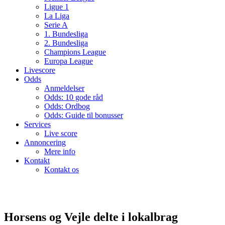
Ligue 1
La Liga
Serie A
1. Bundesliga
2. Bundesliga
Champions League
Europa League
Livescore
Odds
Anmeldelser
Odds: 10 gode råd
Odds: Ordbog
Odds: Guide til bonusser
Services
Live score
Annoncering
Mere info
Kontakt
Kontakt os
Horsens og Vejle delte i lokalbrag