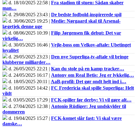
d. 18/10/2025 22:58 |
Fra stadion til stuen: Sådan skaber
man…
d. 29/08/2025 23:43 |
De bedste fodbold-inspirerede spil
d. 30/06/2025 19:25 |
Medie: Nørgaard skal til Arsenal-
lægetjek denne uge
d. 08/06/2025 10:39 |
Filip Jørgensen fik debut: Det var
virkelig…
d. 30/05/2025 16:46 |
Vejle-boss om Velkov-aftale: Ubetinget
loyalitet
d. 29/05/2025 23:23 |
Den nye Superliga-tv-aftale vil bringe
klubberne milliarder…
d. 26/05/2025 22:21 |
Kan du stole på en kamp tracker…
d. 24/05/2025 16:17 |
Antony om Real Betis: Jeg er lykkelig…
d. 18/05/2025 20:11 |
AaB-profil: Det gør ondt helt ind i…
d. 10/05/2025 14:42 |
FC Fredericia skal spille Superliga: Helt
vildt
d. 03/05/2025 17:29 |
FCK-spiller før derby: Vi vil gøre alt…
d. 27/04/2025 12:38 |
Antonio Rüdiger: Jeg undskylder til
dommeren
d. 19/04/2025 15:27 |
FCK-komet slår fast: Vi skal være
danske…