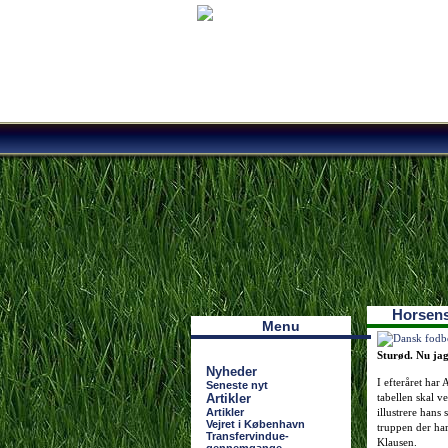
Наши партнеры
лучшие займы
Horsens
Menu
Sturød. Nu jag
Nyheder
I efteråret har
Seneste nyt
Artikler
tabellen skal v
Artikler
illustrere hans
Vejret i København
truppen der har
Transfervindue-
Klausen.