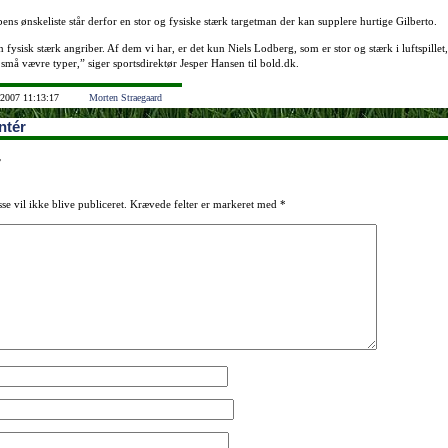
ens ønskeliste står derfor en stor og fysiske stærk targetman der kan supplere hurtige Gilberto.
 fysisk stærk angriber. Af dem vi har, er det kun Niels Lodberg, som er stor og stærk i luftspillet, 
små vævre typer,” siger sportsdirektør Jesper Hansen til bold.dk.
 2007 11:13:17
Morten Straegaard
tér
r
se vil ikke blive publiceret.
Krævede felter er markeret med
*