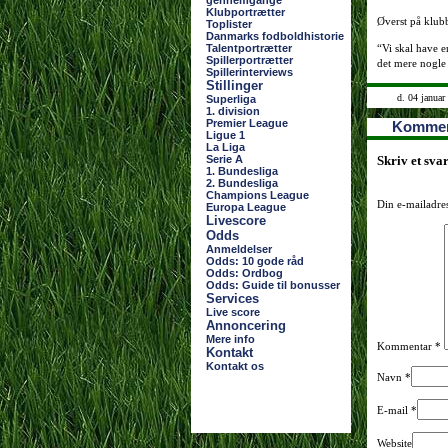
gennemgange
Klubportrætter
Øverst på klubb
Toplister
Danmarks fodboldhistorie
Talentportrætter
“Vi skal have en
Spillerportrætter
det mere nogle 
Spillerinterviews
Stillinger
d. 04 januar
Superliga
1. division
Premier League
Kommen
Ligue 1
La Liga
Serie A
Skriv et sva
1. Bundesliga
2. Bundesliga
Champions League
Din e-mailadres
Europa League
Livescore
Odds
Anmeldelser
Odds: 10 gode råd
Odds: Ordbog
Odds: Guide til bonusser
Services
Live score
Annoncering
Mere info
Kommentar
*
Kontakt
Kontakt os
Navn
*
E-mail
*
Website