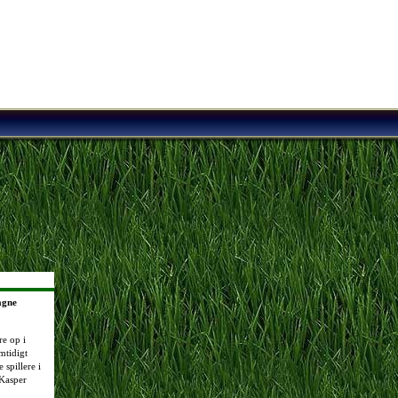
agne
re op i
mtidigt
 spillere i
 Kasper