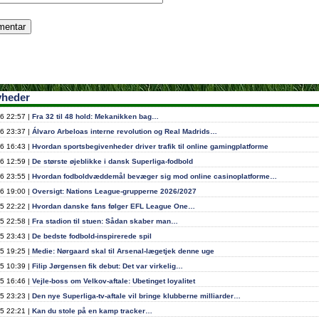
yheder
6 22:57 |
Fra 32 til 48 hold: Mekanikken bag…
6 23:37 |
Álvaro Arbeloas interne revolution og Real Madrids…
6 16:43 |
Hvordan sportsbegivenheder driver trafik til online gamingplatforme
6 12:59 |
De største øjeblikke i dansk Superliga-fodbold
6 23:55 |
Hvordan fodboldvæddemål bevæger sig mod online casinoplatforme…
6 19:00 |
Oversigt: Nations League-grupperne 2026/2027
5 22:22 |
Hvordan danske fans følger EFL League One…
5 22:58 |
Fra stadion til stuen: Sådan skaber man…
5 23:43 |
De bedste fodbold-inspirerede spil
5 19:25 |
Medie: Nørgaard skal til Arsenal-lægetjek denne uge
5 10:39 |
Filip Jørgensen fik debut: Det var virkelig…
5 16:46 |
Vejle-boss om Velkov-aftale: Ubetinget loyalitet
5 23:23 |
Den nye Superliga-tv-aftale vil bringe klubberne milliarder…
5 22:21 |
Kan du stole på en kamp tracker…