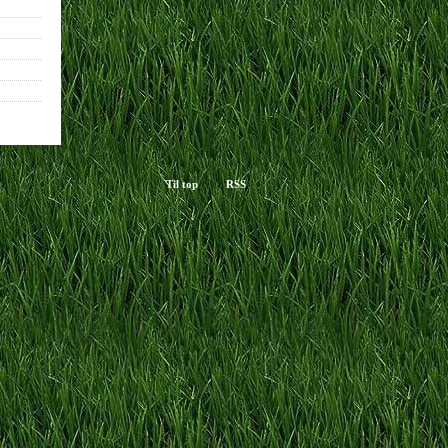
Til top
RSS