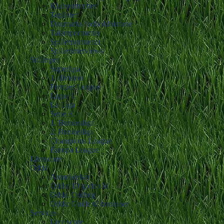
Klubportrætter
Toplister
Danmarks fodboldhistorie
Talentportrætter
Spillerportrætter
Spillerinterviews
Stillinger
Superliga
1. division
Premier League
Ligue 1
La Liga
Serie A
1. Bundesliga
2. Bundesliga
Champions League
Europa League
Livescore
Odds
Anmeldelser
Odds: 10 gode råd
Odds: Ordbog
Odds: Guide til bonusser
Services
Live score