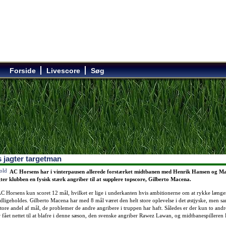
Forside
Livescore
Søg
 jagter targetman
AC Horsens har i vinterpausen allerede forstærket midtbanen med Henrik Hansen og M
ter klubben en fysisk stærk angriber til at supplere topscore, Gilberto Macena.
 AC Horsens kun scoret 12 mål, hvilket er lige i underkanten hvis ambitionerne om at rykke længe
edligeholdes. Gilberto Macena har med 8 mål været den helt store oplevelse i det østjyske, men sa
 store andel af mål, de problemer de andre angribere i truppen har haft. Således er der kun to andre
 fået nettet til at blafre i denne sæson, den svenske angriber Rawez Lawan, og midtbanespilleren