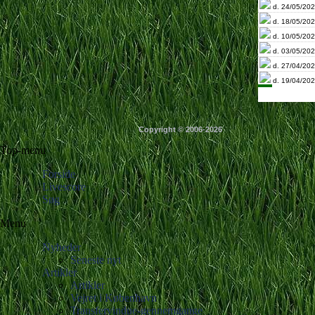
d. 24/05/202
d. 18/05/202
d. 10/05/202
d. 03/05/202
d. 27/04/202
d. 19/04/202
Copyright © 2006-2026
Top-menu
Forside
Livescore
Søg
Menu
Nyheder
Seneste nyt
Artikler
Artikler
Vejret i København
Transfervindue-gennemgange