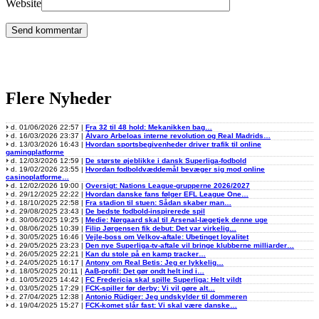
Website
Flere Nyheder
d. 01/06/2026 22:57 |
Fra 32 til 48 hold: Mekanikken bag…
d. 16/03/2026 23:37 |
Álvaro Arbeloas interne revolution og Real Madrids…
d. 13/03/2026 16:43 |
Hvordan sportsbegivenheder driver trafik til online
gamingplatforme
d. 12/03/2026 12:59 |
De største øjeblikke i dansk Superliga-fodbold
d. 19/02/2026 23:55 |
Hvordan fodboldvæddemål bevæger sig mod online
casinoplatforme…
d. 12/02/2026 19:00 |
Oversigt: Nations League-grupperne 2026/2027
d. 29/12/2025 22:22 |
Hvordan danske fans følger EFL League One…
d. 18/10/2025 22:58 |
Fra stadion til stuen: Sådan skaber man…
d. 29/08/2025 23:43 |
De bedste fodbold-inspirerede spil
d. 30/06/2025 19:25 |
Medie: Nørgaard skal til Arsenal-lægetjek denne uge
d. 08/06/2025 10:39 |
Filip Jørgensen fik debut: Det var virkelig…
d. 30/05/2025 16:46 |
Vejle-boss om Velkov-aftale: Ubetinget loyalitet
d. 29/05/2025 23:23 |
Den nye Superliga-tv-aftale vil bringe klubberne milliarder…
d. 26/05/2025 22:21 |
Kan du stole på en kamp tracker…
d. 24/05/2025 16:17 |
Antony om Real Betis: Jeg er lykkelig…
d. 18/05/2025 20:11 |
AaB-profil: Det gør ondt helt ind i…
d. 10/05/2025 14:42 |
FC Fredericia skal spille Superliga: Helt vildt
d. 03/05/2025 17:29 |
FCK-spiller før derby: Vi vil gøre alt…
d. 27/04/2025 12:38 |
Antonio Rüdiger: Jeg undskylder til dommeren
d. 19/04/2025 15:27 |
FCK-komet slår fast: Vi skal være danske…