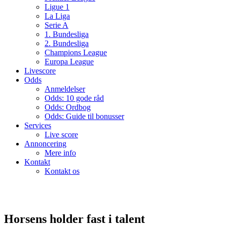
Ligue 1
La Liga
Serie A
1. Bundesliga
2. Bundesliga
Champions League
Europa League
Livescore
Odds
Anmeldelser
Odds: 10 gode råd
Odds: Ordbog
Odds: Guide til bonusser
Services
Live score
Annoncering
Mere info
Kontakt
Kontakt os
Horsens holder fast i talent