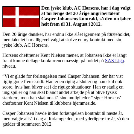
Den jyske klub, AC Horsens, har i dag valgt
at forlænge det 20-årige angribertalent
Casper Johansens kontrakt, så den nu løber
helt frem til 31. August i 2012.
Den 20-årige dansker, har endnu ikke slået igennem på førsteholdet,
men talentet har alligevel valgt at skrive en ny kontrakt med sin
jyske klub, AC Horsens.
Horsens cheftræner Kent Nielsen mener, at Johansen ikke er langt
fra at kunne deltage konkurrencemæssigt på holdet på
SAS Liga
-
niveau.
”Vi er glade for forlængelsen med Casper Johansen, der har vist
rigtig gode fremskridt. Han er en rigtig afslutter og han skal nok
score, hvis han bliver sat i de rigtige situationer. Han er stadig en
ung spiller og han skal blandt andet arbejde på at blive fysisk
stærkere, men han skal nok få sine muligheder,” siger Horsens’
cheftræner Kent Nielsen til klubbens hjemmeside.
Casper Johansen havde inden forlængelsen kontrakt til næste år,
men valgte altså i dag at forlænge den, med yderligere tre år, så den
gælder til sommeren 2012.