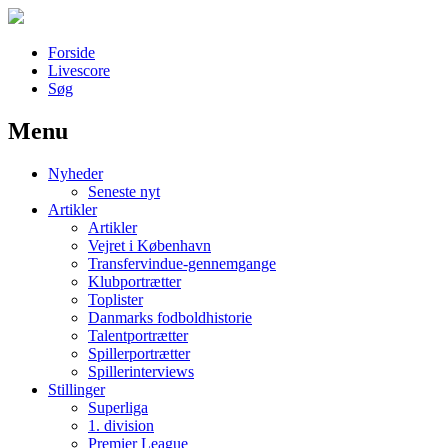
Forside
Livescore
Søg
Menu
Наши партнеры
Nyheder
лучшие займы
Seneste nyt
Artikler
Artikler
Vejret i København
Transfervindue-gennemgange
Klubportrætter
Toplister
Danmarks fodboldhistorie
Talentportrætter
Spillerportrætter
Spillerinterviews
Stillinger
Superliga
1. division
Premier League