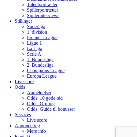
Talentportrætter
Spillerportrætter
Spillerinterviews
Stillinger
Superliga
1. division
Premier League
Ligue 1
La Liga
Serie A
1. Bundesliga
2. Bundesliga
Champions League
Europa League
Livescore
Odds
Anmeldelser
Odds: 10 gode råd
Odds: Ordbog
Odds: Guide til bonusser
Services
Live score
Annoncering
Mere info
Kontakt