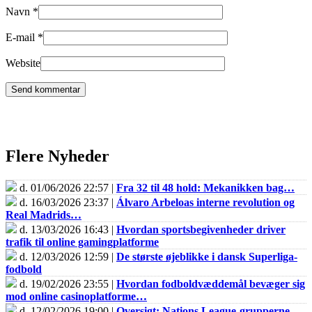
Navn
*
E-mail
*
Website
Flere Nyheder
d. 01/06/2026 22:57 |
Fra 32 til 48 hold: Mekanikken bag…
d. 16/03/2026 23:37 |
Álvaro Arbeloas interne revolution og
Real Madrids…
d. 13/03/2026 16:43 |
Hvordan sportsbegivenheder driver
trafik til online gamingplatforme
d. 12/03/2026 12:59 |
De største øjeblikke i dansk Superliga-
fodbold
d. 19/02/2026 23:55 |
Hvordan fodboldvæddemål bevæger sig
mod online casinoplatforme…
d. 12/02/2026 19:00 |
Oversigt: Nations League-grupperne