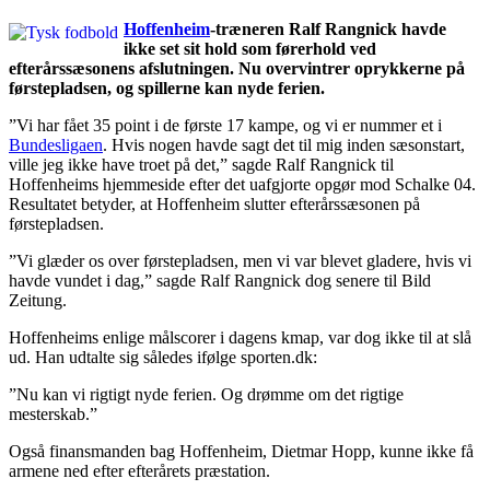
Hoffenheim
-træneren Ralf Rangnick havde
ikke set sit hold som førerhold ved
efterårssæsonens afslutningen. Nu overvintrer oprykkerne på
førstepladsen, og spillerne kan nyde ferien.
”Vi har fået 35 point i de første 17 kampe, og vi er nummer et i
Bundesligaen
. Hvis nogen havde sagt det til mig inden sæsonstart,
ville jeg ikke have troet på det,” sagde Ralf Rangnick til
Hoffenheims hjemmeside efter det uafgjorte opgør mod Schalke 04.
Resultatet betyder, at Hoffenheim slutter efterårssæsonen på
førstepladsen.
”Vi glæder os over førstepladsen, men vi var blevet gladere, hvis vi
havde vundet i dag,” sagde Ralf Rangnick dog senere til Bild
Zeitung.
Hoffenheims enlige målscorer i dagens kmap, var dog ikke til at slå
ud. Han udtalte sig således ifølge sporten.dk:
”Nu kan vi rigtigt nyde ferien. Og drømme om det rigtige
mesterskab.”
Også finansmanden bag Hoffenheim, Dietmar Hopp, kunne ikke få
armene ned efter efterårets præstation.