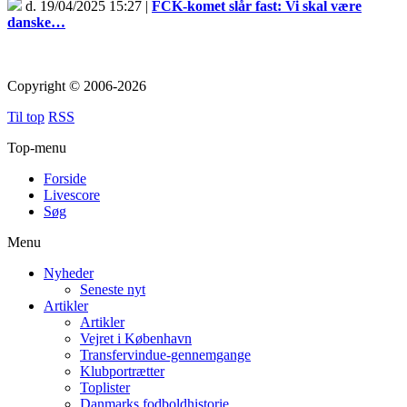
d. 19/04/2025 15:27 |
FCK-komet slår fast: Vi skal være
danske…
Copyright © 2006-2026
Til top
RSS
Top-menu
Forside
Livescore
Søg
Menu
Nyheder
Seneste nyt
Artikler
Artikler
Vejret i København
Transfervindue-gennemgange
Klubportrætter
Toplister
Danmarks fodboldhistorie