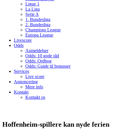
Ligue 1
La Liga
Serie A
1. Bundesliga
2. Bundesliga
Champions League
Europa League
Livescore
Odds
Anmeldelser
Odds: 10 gode råd
Odds: Ordbog
Odds: Guide til bonusser
Services
Live score
Annoncering
Mere info
Kontakt
Kontakt os
Hoffenheim-spillere kan nyde ferien