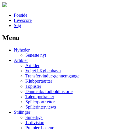
Forside
Livescore
Søg
Menu
Наши партнеры
Nyheder
лучшие займы
Seneste nyt
Artikler
Artikler
Vejret i København
Transfervindue-gennemgange
Klubportrætter
Toplister
Danmarks fodboldhistorie
Talentportrætter
Spillerportrætter
Spillerinterviews
Stillinger
Superliga
1. division
Premier League