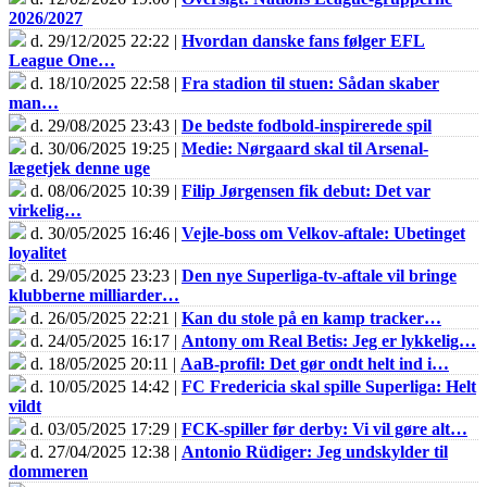
2026/2027
d. 29/12/2025 22:22 |
Hvordan danske fans følger EFL
League One…
d. 18/10/2025 22:58 |
Fra stadion til stuen: Sådan skaber
man…
d. 29/08/2025 23:43 |
De bedste fodbold-inspirerede spil
d. 30/06/2025 19:25 |
Medie: Nørgaard skal til Arsenal-
lægetjek denne uge
d. 08/06/2025 10:39 |
Filip Jørgensen fik debut: Det var
virkelig…
d. 30/05/2025 16:46 |
Vejle-boss om Velkov-aftale: Ubetinget
loyalitet
d. 29/05/2025 23:23 |
Den nye Superliga-tv-aftale vil bringe
klubberne milliarder…
d. 26/05/2025 22:21 |
Kan du stole på en kamp tracker…
d. 24/05/2025 16:17 |
Antony om Real Betis: Jeg er lykkelig…
d. 18/05/2025 20:11 |
AaB-profil: Det gør ondt helt ind i…
d. 10/05/2025 14:42 |
FC Fredericia skal spille Superliga: Helt
vildt
d. 03/05/2025 17:29 |
FCK-spiller før derby: Vi vil gøre alt…
d. 27/04/2025 12:38 |
Antonio Rüdiger: Jeg undskylder til
dommeren