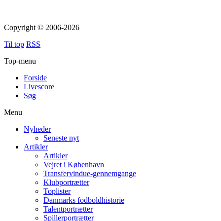
Copyright © 2006-2026
Til top
RSS
Top-menu
Forside
Livescore
Søg
Menu
Nyheder
Seneste nyt
Artikler
Artikler
Vejret i København
Transfervindue-gennemgange
Klubportrætter
Toplister
Danmarks fodboldhistorie
Talentportrætter
Spillerportrætter