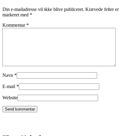
Din e-mailadresse vil ikke blive publiceret.
Krævede felter er
markeret med
*
Kommentar
*
Navn
*
E-mail
*
Website