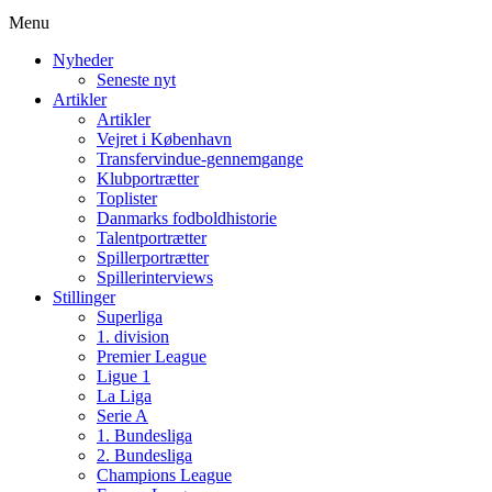
Menu
Nyheder
Seneste nyt
Artikler
Artikler
Vejret i København
Transfervindue-gennemgange
Klubportrætter
Toplister
Danmarks fodboldhistorie
Talentportrætter
Spillerportrætter
Spillerinterviews
Stillinger
Superliga
1. division
Premier League
Ligue 1
La Liga
Serie A
1. Bundesliga
2. Bundesliga
Champions League