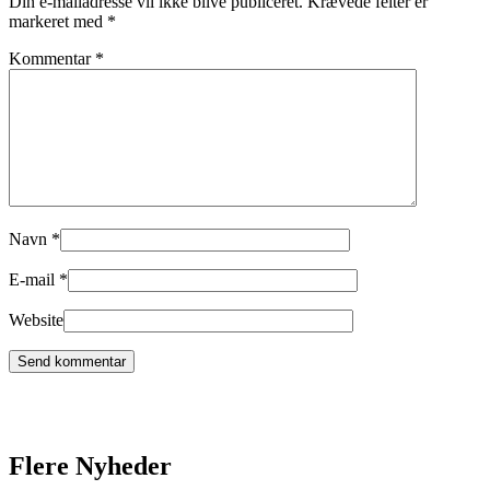
Din e-mailadresse vil ikke blive publiceret.
Krævede felter er
markeret med
*
Kommentar
*
Navn
*
E-mail
*
Website
Flere Nyheder