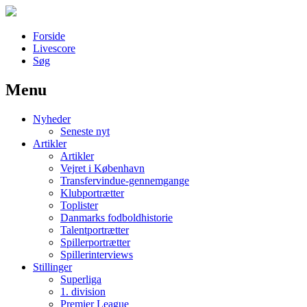
Forside
Livescore
Søg
Menu
Наши партнеры
Nyheder
лучшие займы
Seneste nyt
Artikler
Artikler
Vejret i København
Transfervindue-gennemgange
Klubportrætter
Toplister
Danmarks fodboldhistorie
Talentportrætter
Spillerportrætter
Spillerinterviews
Stillinger
Superliga
1. division
Premier League