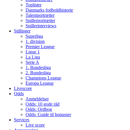
Toplister
Danmarks fodboldhistorie
Talentportrætter
Spillerportrætter
Spillerinterviews
Stillinger
Superliga
1. division
Premier League
Ligue 1
La Liga
Serie A
1. Bundesliga
2. Bundesliga
Champions League
Europa League
Livescore
Odds
Anmeldelser
Odds: 10 gode råd
Odds: Ordbog
Odds: Guide til bonusser
Services
Live score