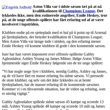
Aston Villa var i sidste sæson tæt på at nå
kvalifikationen til
Champions League
. Det
lykkedes ikke, men den rutinerede angriber, Emile Heskey, tror
på, at de unge offensiv-spillere har fået erfaring ud af at være
involveret i topstriden.
Klubben endte på en sjetteplads med et hul på ti point op til Arsenal
på fjerdepladsen, der betyder kvalifikation til Champions League.
Men Aston Villa var længe inde i striden, og den erfaring mener
Emile Heskey vil komme klubben til gode i den kommende sæson.
Især har han været imponeret over offensiv-spillerne Gabby
Agbonlahor, Ashley Young og James Milner. Ifølge Aston Villas
hjemmeside siger Emile Heskey følgende om de tre unge spillere:
”Vi har nogle unge fyre i klubben, nemlig Gabby, Ashley og James,
og de vil have fået en masse erfaring fra sidste sæson. Vi pressede
de store klubber, og selv om det ikke lykkedes os at hente
fjerdepladsen, har de masser erfaring til de kommende sæsoner.
Kommer vi i en tilsvarende situation, har de viden og erfaring, som
er utrolig vigtigt.”
Gabby Agbonlahor spillede sidste sæson 45 kampe og scorede 13
mål, Ashley Young spillede 48 kampe og scorede 10 mål og James