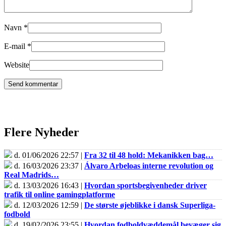
Navn
*
E-mail
*
Website
Flere Nyheder
d. 01/06/2026 22:57 |
Fra 32 til 48 hold: Mekanikken bag…
d. 16/03/2026 23:37 |
Álvaro Arbeloas interne revolution og
Real Madrids…
d. 13/03/2026 16:43 |
Hvordan sportsbegivenheder driver
trafik til online gamingplatforme
d. 12/03/2026 12:59 |
De største øjeblikke i dansk Superliga-
fodbold
d. 19/02/2026 23:55 |
Hvordan fodboldvæddemål bevæger sig