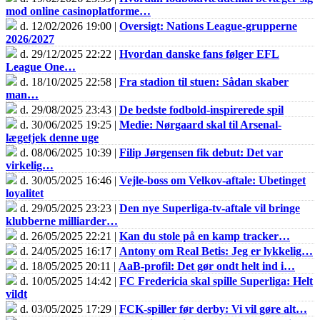
mod online casinoplatforme…
d. 12/02/2026 19:00 |
Oversigt: Nations League-grupperne
2026/2027
d. 29/12/2025 22:22 |
Hvordan danske fans følger EFL
League One…
d. 18/10/2025 22:58 |
Fra stadion til stuen: Sådan skaber
man…
d. 29/08/2025 23:43 |
De bedste fodbold-inspirerede spil
d. 30/06/2025 19:25 |
Medie: Nørgaard skal til Arsenal-
lægetjek denne uge
d. 08/06/2025 10:39 |
Filip Jørgensen fik debut: Det var
virkelig…
d. 30/05/2025 16:46 |
Vejle-boss om Velkov-aftale: Ubetinget
loyalitet
d. 29/05/2025 23:23 |
Den nye Superliga-tv-aftale vil bringe
klubberne milliarder…
d. 26/05/2025 22:21 |
Kan du stole på en kamp tracker…
d. 24/05/2025 16:17 |
Antony om Real Betis: Jeg er lykkelig…
d. 18/05/2025 20:11 |
AaB-profil: Det gør ondt helt ind i…
d. 10/05/2025 14:42 |
FC Fredericia skal spille Superliga: Helt
vildt
d. 03/05/2025 17:29 |
FCK-spiller før derby: Vi vil gøre alt…