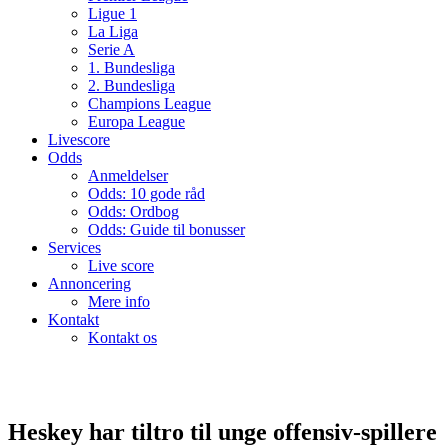
Ligue 1
La Liga
Serie A
1. Bundesliga
2. Bundesliga
Champions League
Europa League
Livescore
Odds
Anmeldelser
Odds: 10 gode råd
Odds: Ordbog
Odds: Guide til bonusser
Services
Live score
Annoncering
Mere info
Kontakt
Kontakt os
Heskey har tiltro til unge offensiv-spillere