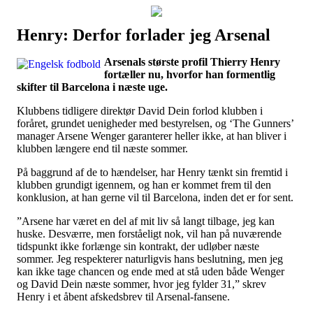
Henry: Derfor forlader jeg Arsenal
Наши партнеры
Arsenals største profil Thierry Henry
лучшие займы
fortæller nu, hvorfor han formentlig
skifter til Barcelona i næste uge.
Klubbens tidligere direktør David Dein forlod klubben i
foråret, grundet uenigheder med bestyrelsen, og ‘The Gunners’
manager Arsene Wenger garanterer heller ikke, at han bliver i
klubben længere end til næste sommer.
På baggrund af de to hændelser, har Henry tænkt sin fremtid i
klubben grundigt igennem, og han er kommet frem til den
konklusion, at han gerne vil til Barcelona, inden det er for sent.
”Arsene har været en del af mit liv så langt tilbage, jeg kan
huske. Desværre, men forståeligt nok, vil han på nuværende
tidspunkt ikke forlænge sin kontrakt, der udløber næste
sommer. Jeg respekterer naturligvis hans beslutning, men jeg
kan ikke tage chancen og ende med at stå uden både Wenger
og David Dein næste sommer, hvor jeg fylder 31,” skrev
Henry i et åbent afskedsbrev til Arsenal-fansene.