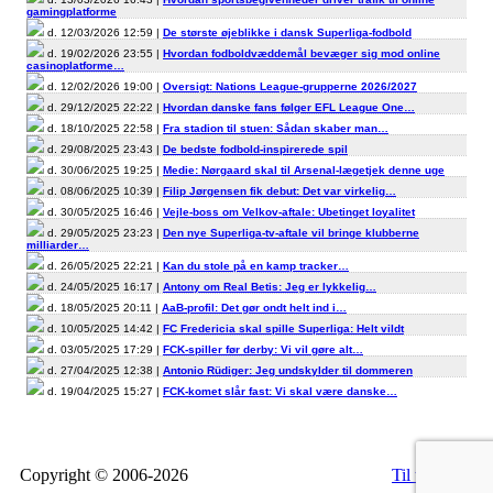
gamingplatforme
d. 12/03/2026 12:59 |
De største øjeblikke i dansk Superliga-fodbold
d. 19/02/2026 23:55 |
Hvordan fodboldvæddemål bevæger sig mod online
casinoplatforme…
d. 12/02/2026 19:00 |
Oversigt: Nations League-grupperne 2026/2027
d. 29/12/2025 22:22 |
Hvordan danske fans følger EFL League One…
d. 18/10/2025 22:58 |
Fra stadion til stuen: Sådan skaber man…
d. 29/08/2025 23:43 |
De bedste fodbold-inspirerede spil
d. 30/06/2025 19:25 |
Medie: Nørgaard skal til Arsenal-lægetjek denne uge
d. 08/06/2025 10:39 |
Filip Jørgensen fik debut: Det var virkelig…
d. 30/05/2025 16:46 |
Vejle-boss om Velkov-aftale: Ubetinget loyalitet
d. 29/05/2025 23:23 |
Den nye Superliga-tv-aftale vil bringe klubberne
milliarder…
d. 26/05/2025 22:21 |
Kan du stole på en kamp tracker…
d. 24/05/2025 16:17 |
Antony om Real Betis: Jeg er lykkelig…
d. 18/05/2025 20:11 |
AaB-profil: Det gør ondt helt ind i…
d. 10/05/2025 14:42 |
FC Fredericia skal spille Superliga: Helt vildt
d. 03/05/2025 17:29 |
FCK-spiller før derby: Vi vil gøre alt…
d. 27/04/2025 12:38 |
Antonio Rüdiger: Jeg undskylder til dommeren
d. 19/04/2025 15:27 |
FCK-komet slår fast: Vi skal være danske…
Copyright © 2006-2026
Til top
RSS