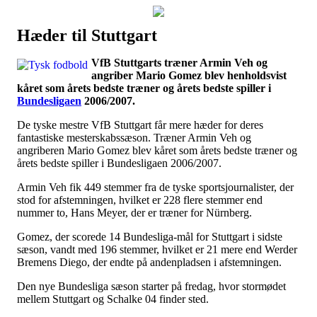
Hæder til Stuttgart
Наши партнеры
VfB Stuttgarts træner Armin Veh og
лучшие займы
angriber Mario Gomez blev henholdsvist
kåret som årets bedste træner og årets bedste spiller i
Bundesligaen
2006/2007.
De tyske mestre VfB Stuttgart får mere hæder for deres
fantastiske mesterskabssæson. Træner Armin Veh og
angriberen Mario Gomez blev kåret som årets bedste træner og
årets bedste spiller i Bundesligaen 2006/2007.
Armin Veh fik 449 stemmer fra de tyske sportsjournalister, der
stod for afstemningen, hvilket er 228 flere stemmer end
nummer to, Hans Meyer, der er træner for Nürnberg.
Gomez, der scorede 14 Bundesliga-mål for Stuttgart i sidste
sæson, vandt med 196 stemmer, hvilket er 21 mere end Werder
Bremens Diego, der endte på andenpladsen i afstemningen.
Den nye Bundesliga sæson starter på fredag, hvor stormødet
mellem Stuttgart og Schalke 04 finder sted.