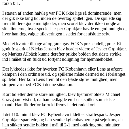
foran 0-1.
I starten af anden halvleg var FCK ikke lige så dominerende, men
der gik ikke lang tid, inden de overtog spillet igen. De spillede sig
frem til flere gode muligheder, men scoret blev der ikke i nogle af
situationerne, hvor specielt Jesper Grønkjær havde en god mulighed,
hvor han dog valgte afleveringen i stedet for at afslutte selv.
Med et kvarter tilbage af opgøret gav FCK’s pres endelig pote. Et
godt frispark af Niclas Jensen blev headet videre af Jesper Grønkjær,
og Markus Allbäck kunne derefter prikke bolden det sidste stykke
ind i målet til en fuldt ud fortjent udligning for hjemmeholdet.
Det lykkedes ikke for hverken FC København eller Lens at afgøre
kampen i den ordinære tid, og spillerne måtte dermed ud i forlænget
spilletid. Her kom Lens frem til den første større mulighed, men
stolpen var med FCK i denne situation.
Kort tid efter denne store mulighed, blev hjemmeholdets Michael
Gravgaard vist ud, da han nedlagde en Lens-spiller som sidste
mand. Han fik derfor korrekt fremvist det røde kort.
I det 110. minut blev FC København tildelt et straffespark. Jesper
Grønkjær sparkede, og han sendte københavnerne på sejrskurs, da
han sikkert sendte bolden i mål til 2-1 med omkring otte minutter