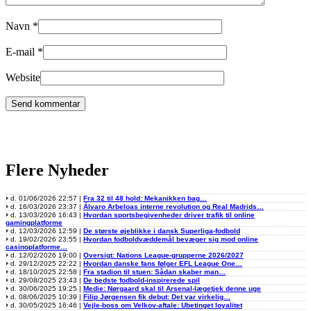
Navn
*
E-mail
*
Website
Flere Nyheder
d. 01/06/2026 22:57 |
Fra 32 til 48 hold: Mekanikken bag…
d. 16/03/2026 23:37 |
Álvaro Arbeloas interne revolution og Real Madrids…
d. 13/03/2026 16:43 |
Hvordan sportsbegivenheder driver trafik til online
gamingplatforme
d. 12/03/2026 12:59 |
De største øjeblikke i dansk Superliga-fodbold
d. 19/02/2026 23:55 |
Hvordan fodboldvæddemål bevæger sig mod online
casinoplatforme…
d. 12/02/2026 19:00 |
Oversigt: Nations League-grupperne 2026/2027
d. 29/12/2025 22:22 |
Hvordan danske fans følger EFL League One…
d. 18/10/2025 22:58 |
Fra stadion til stuen: Sådan skaber man…
d. 29/08/2025 23:43 |
De bedste fodbold-inspirerede spil
d. 30/06/2025 19:25 |
Medie: Nørgaard skal til Arsenal-lægetjek denne uge
d. 08/06/2025 10:39 |
Filip Jørgensen fik debut: Det var virkelig…
d. 30/05/2025 16:46 |
Vejle-boss om Velkov-aftale: Ubetinget loyalitet