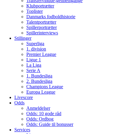
Transfervindue-gennemgange
Klubportrætter
Toplister
Danmarks fodboldhistorie
Talentportrætter
Spillerportrætter
Spillerinterviews
Stillinger
Superliga
1. division
Premier League
Ligue 1
La Liga
Serie A
1. Bundesliga
2. Bundesliga
Champions League
Europa League
Livescore
Odds
Anmeldelser
Odds: 10 gode råd
Odds: Ordbog
Odds: Guide til bonusser
Services