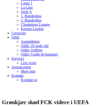
Ligue 1
La Liga
Serie A
1. Bundesliga
2. Bundesliga
Champions League
Europa League
Livescore
Odds
Anmeldelser
Odds: 10 gode råd
Odds: Ordbog
Odds: Guide til bonusser
Services
Live score
Annoncering
Mere info
Kontakt
Kontakt os
Grønkjær skød FCK videre i UEFA