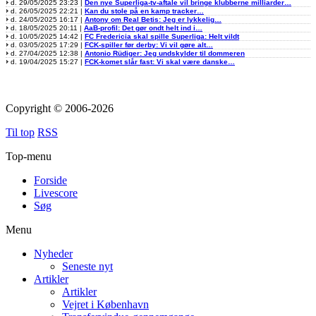
d. 29/05/2025 23:23 |
Den nye Superliga-tv-aftale vil bringe klubberne milliarder…
d. 26/05/2025 22:21 |
Kan du stole på en kamp tracker…
d. 24/05/2025 16:17 |
Antony om Real Betis: Jeg er lykkelig…
d. 18/05/2025 20:11 |
AaB-profil: Det gør ondt helt ind i…
d. 10/05/2025 14:42 |
FC Fredericia skal spille Superliga: Helt vildt
d. 03/05/2025 17:29 |
FCK-spiller før derby: Vi vil gøre alt…
d. 27/04/2025 12:38 |
Antonio Rüdiger: Jeg undskylder til dommeren
d. 19/04/2025 15:27 |
FCK-komet slår fast: Vi skal være danske…
Copyright © 2006-2026
Til top
RSS
Top-menu
Forside
Livescore
Søg
Menu
Nyheder
Seneste nyt
Artikler
Artikler
Vejret i København