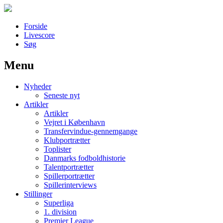
Forside
Livescore
Søg
Menu
Наши партнеры
Nyheder
лучшие займы
Seneste nyt
Artikler
Artikler
Vejret i København
Transfervindue-gennemgange
Klubportrætter
Toplister
Danmarks fodboldhistorie
Talentportrætter
Spillerportrætter
Spillerinterviews
Stillinger
Superliga
1. division
Premier League