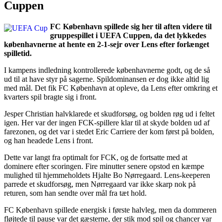
Cuppen
FC København spillede sig her til aften videre til
gruppespillet i UEFA Cuppen, da det lykkedes
københavnerne at hente en 2-1-sejr over Lens efter forlænget
spilletid.
I kampens indledning kontrollerede københavnerne godt, og de så
ud til at have styr på sagerne. Spildominansen er dog ikke altid lig
med mål. Det fik FC København at opleve, da Lens efter omkring et
kvarters spil bragte sig i front.
Jesper Christian halvklarede et skudforsøg, og bolden røg ud i feltet
igen. Her var der ingen FCK-spillere klar til at skyde bolden ud af
farezonen, og det var i stedet Eric Carriere der kom først på bolden,
og han headede Lens i front.
Dette var langt fra optimalt for FCK, og de fortsatte med at
dominere efter scoringen. Fire minutter senere opstod en kæmpe
mulighed til hjemmeholdets Hjalte Bo Nørregaard. Lens-keeperen
parrede et skudforsøg, men Nørregaard var ikke skarp nok på
returen, som han sendte over mål fra tæt hold.
FC København spillede energisk i første halvleg, men da dommeren
fløjtede til pause var det gæsterne, der stik mod spil og chancer var