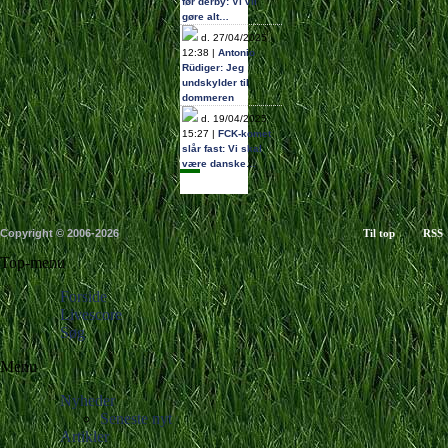
før derby: Vi vil
gøre alt…
d. 27/04/2025
12:38 |
Antonio
Rüdiger: Jeg
undskylder til
dommeren
d. 19/04/2025
15:27 |
FCK-komet
slår fast: Vi skal
være danske…
Copyright © 2006-2026
Til top
RSS
Top-menu
Forside
Livescore
Søg
Menu
Nyheder
Seneste nyt
Artikler