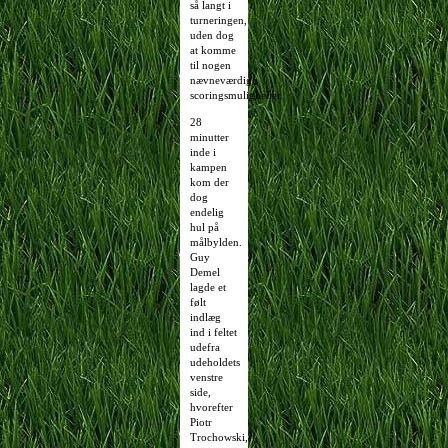
så langt i
turneringen,
uden dog
at komme
til nogen
nævneværdige
scoringsmuligheder.
28
minutter
inde i
kampen
kom der
dog
endelig
hul på
målbylden.
Guy
Demel
lagde et
følt
indlæg
ind i feltet
udefra
udeholdets
venstre
side,
hvorefter
Piotr
Trochowski,