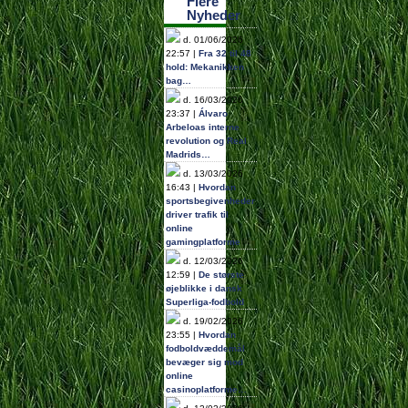
Flere
Nyheder
d. 01/06/2026
22:57 |
Fra 32 til 48
hold: Mekanikken
bag…
d. 16/03/2026
23:37 |
Álvaro
Arbeloas interne
revolution og Real
Madrids…
d. 13/03/2026
16:43 |
Hvordan
sportsbegivenheder
driver trafik til
online
gamingplatforme
d. 12/03/2026
12:59 |
De største
øjeblikke i dansk
Superliga-fodbold
d. 19/02/2026
23:55 |
Hvordan
fodboldvæddemål
bevæger sig mod
online
casinoplatforme…