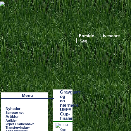
Forside
Livescore
Søg
Наши партнеры
лучшие займы
Gravgaard
Menu
og
co.
nærmere
Nyheder
UEFA
Seneste nyt
Cup-
Artikler
finalen
Artikler
Vejret i København
Transfervindue-