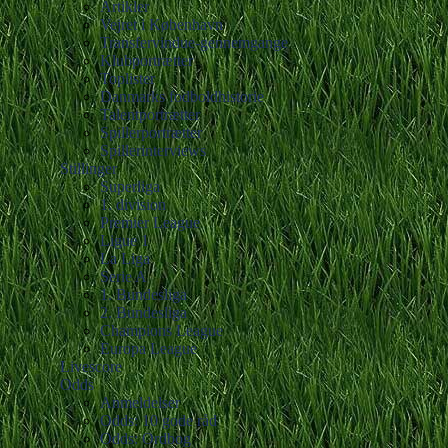
Artikler
Vejret i København
Transfervindue-gennemgange
Klubportrætter
Toplister
Danmarks fodboldhistorie
Talentportrætter
Spillerportrætter
Spillerinterviews
Stillinger
Superliga
1. division
Premier League
Ligue 1
La Liga
Serie A
1. Bundesliga
2. Bundesliga
Champions League
Europa League
Livescore
Odds
Anmeldelser
Odds: 10 gode råd
Odds: Ordbog