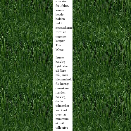
som stod
fri i feltet,
kunne
heade
bolden
ind i
netmaskerne
forbi en
sagesløs
keeper,
Tim
Wiese.
Første
halvleg
bød ikke
på flere
mål, men
hjemmeholdet
fik hurtigt
omrokeret
i anden
halvleg,
da de
udmærket
var klart
over, at
minimum
et mål
ville give