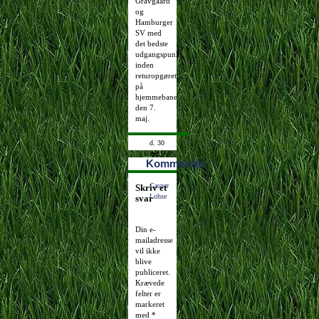
Gravgaard
og
Hamburger
SV med
det bedste
udgangspunkt,
inden
returopgøret
på
hjemmebane
den 7.
maj.
d. 30
april
Kommentér
2009
21:06:03
Casper
Skriv et
Lohse
svar
Din e-
mailadresse
vil ikke
blive
publiceret.
Krævede
felter er
markeret
med
*