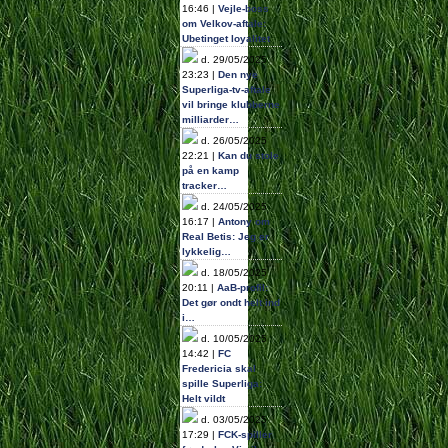
16:46 |
Vejle-boss
om Velkov-aftale:
Ubetinget loyalitet
d. 29/05/2025
23:23 |
Den nye
Superliga-tv-aftale
vil bringe klubberne
milliarder…
d. 26/05/2025
22:21 |
Kan du stole
på en kamp
tracker…
d. 24/05/2025
16:17 |
Antony om
Real Betis: Jeg er
lykkelig…
d. 18/05/2025
20:11 |
AaB-profil:
Det gør ondt helt ind
i…
d. 10/05/2025
14:42 |
FC
Fredericia skal
spille Superliga:
Helt vildt
d. 03/05/2025
17:29 |
FCK-spiller