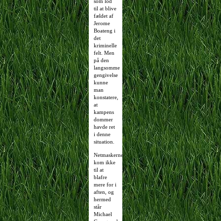
som lod
til at blive
fældet af
Jerome
Boateng i
det
kriminelle
felt. Men
på den
langsomme
gengivelse
kunne
man
konstatere,
at
kampens
dommer
havde ret
i denne
situation.
Netmaskerne
kom ikke
til at
blafre
mere for i
aften, og
hermed
står
Michael