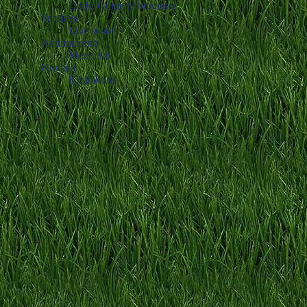
Odds: Guide til bonusser
Services
Live score
Annoncering
Mere info
Kontakt
Kontakt os