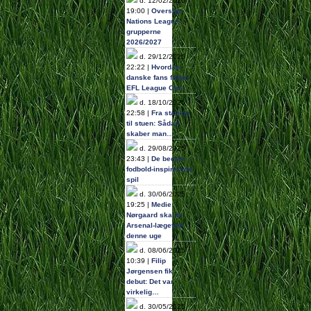
d. 12/02/2026
19:00 |
Oversigt:
Nations League-
grupperne
2026/2027
d. 29/12/2025
22:22 |
Hvordan
danske fans følger
EFL League One…
d. 18/10/2025
22:58 |
Fra stadion
til stuen: Sådan
skaber man…
d. 29/08/2025
23:43 |
De bedste
fodbold-inspirerede
spil
d. 30/06/2025
19:25 |
Medie:
Nørgaard skal til
Arsenal-lægetjek
denne uge
d. 08/06/2025
10:39 |
Filip
Jørgensen fik
debut: Det var
virkelig…
d. 30/05/2025