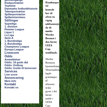
gennemgange
Hamburger
Klubportrætter
Toplister
SV
Danmarks fodboldhistorie
hentede
Talentportrætter
her til
Spillerportrætter
aften en
Spillerinterviews
Stillinger
vigtig
Superliga
udebanesejr,
1. division
da de
Premier League
mødte
Ligue 1
Werder
La Liga
Serie A
Bremen i
1. Bundesliga
den første
2. Bundesliga
UEFA
Champions League
Cup-
Europa League
Livescore
semifinale.
Odds
Werder
Anmeldelser
Odds: 10 gode råd
Bremens
Odds: Ordbog
hjemmebane,
Odds: Guide til bonusser
Weserstadion,
Services
lagde
Live score
græstæppe
Annoncering
til
Mere info
Kontakt
aftenens
Kontakt os
tyske
gyser i det
første
møde i
UEFA
Cup-