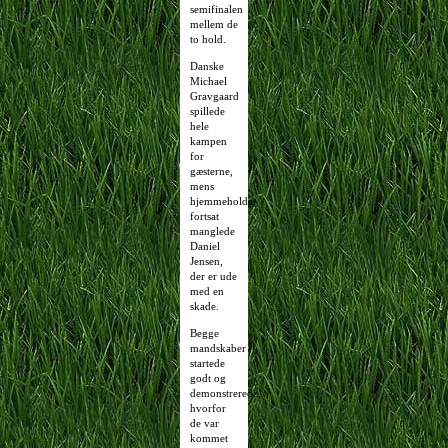
semifinalen
mellem de
to hold.
Danske
Michael
Gravgaard
spillede
hele
kampen
for
gæsterne,
mens
hjemmeholdet
fortsat
manglede
Daniel
Jensen,
der er ude
med en
skade.
Begge
mandskaber
startede
godt og
demonstrerede,
hvorfor
de var
kommet