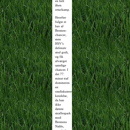
en helt
åben
returkamp.
Herefter
fulgte et
hav af
Bremen-
chancer,
men
HSV’s
defensiv
stod godt,
og fik
afværget
samtlige
chancer. I
det 77.
minut traf
dommeren
en
omdiskuteret
kendelse,
da han
ikke
dømte
straffespark
mod
Bremens
Naldo,