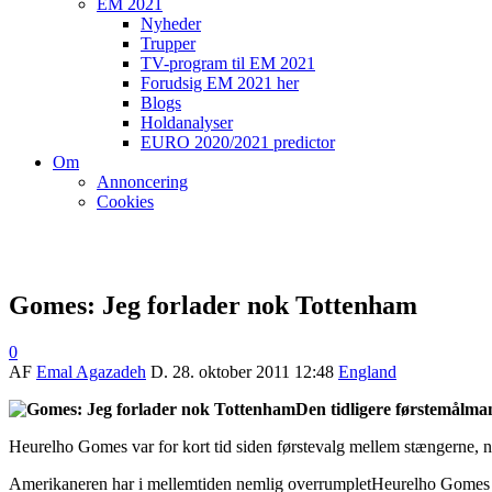
EM 2021
Nyheder
Trupper
TV-program til EM 2021
Forudsig EM 2021 her
Blogs
Holdanalyser
EURO 2020/2021 predictor
Om
Annoncering
Cookies
Gomes: Jeg forlader nok Tottenham
0
AF
Emal Agazadeh
D.
28. oktober 2011 12:48
England
Den tidligere førstemålm
Heurelho Gomes var for kort tid siden førstevalg mellem stængerne, 
Amerikaneren har i mellemtiden nemlig overrumpletHeurelho Gomes og 