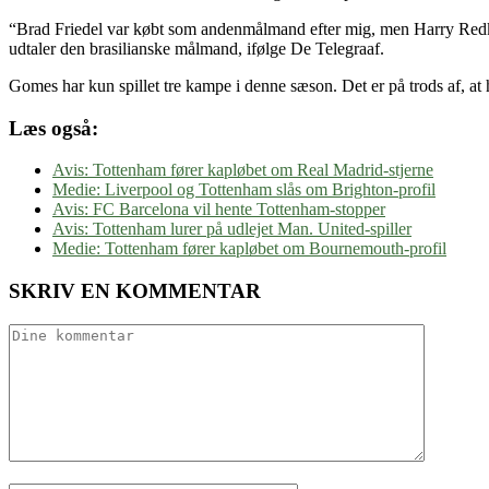
“Brad Friedel var købt som andenmålmand efter mig, men Harry Redknapp
udtaler den brasilianske målmand, ifølge De Telegraaf.
Gomes har kun spillet tre kampe i denne sæson. Det er på trods af, at
Læs også:
Avis: Tottenham fører kapløbet om Real Madrid-stjerne
Medie: Liverpool og Tottenham slås om Brighton-profil
Avis: FC Barcelona vil hente Tottenham-stopper
Avis: Tottenham lurer på udlejet Man. United-spiller
Medie: Tottenham fører kapløbet om Bournemouth-profil
SKRIV EN KOMMENTAR