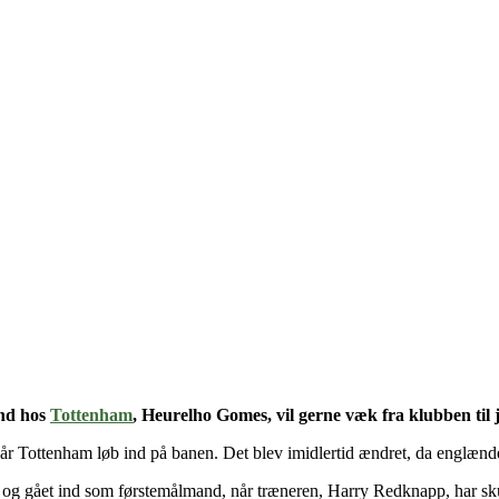
and hos
Tottenham
, Heurelho Gomes, vil gerne væk fra klubben til 
når Tottenham løb ind på banen. Det blev imidlertid ændret, da englænd
gået ind som førstemålmand, når træneren, Harry Redknapp, har skulle 