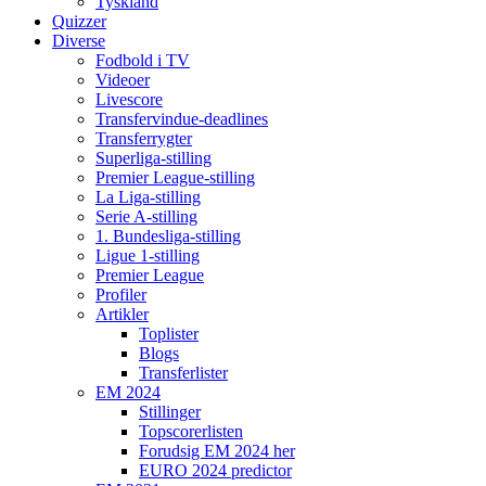
Tyskland
Quizzer
Diverse
Fodbold i TV
Videoer
Livescore
Transfervindue-deadlines
Transferrygter
Superliga-stilling
Premier League-stilling
La Liga-stilling
Serie A-stilling
1. Bundesliga-stilling
Ligue 1-stilling
Premier League
Profiler
Artikler
Toplister
Blogs
Transferlister
EM 2024
Stillinger
Topscorerlisten
Forudsig EM 2024 her
EURO 2024 predictor