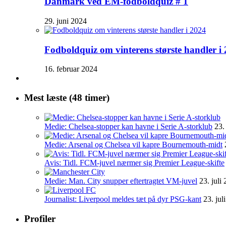
Danmark ved EM-fodboldquiz # 1
29. juni 2024
Fodboldquiz om vinterens største handler i
16. februar 2024
Mest læste (48 timer)
Medie: Chelsea-stopper kan havne i Serie A-storklub
23.
Medie: Arsenal og Chelsea vil kapre Bournemouth-midt
Avis: Tidl. FCM-juvel nærmer sig Premier League-skifte
Medie: Man. City snupper eftertragtet VM-juvel
23. juli
Journalist: Liverpool meldes tæt på dyr PSG-kant
23. jul
Profiler