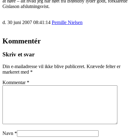
at høre – alt hvad jeg har hørt fra Brøndby lyder godt, forklarede
Gislason afslutningsvist.
d. 30 juni 2007 08:41:14
Pernille Nielsen
Kommentér
Skriv et svar
Din e-mailadresse vil ikke blive publiceret.
Krævede felter er
markeret med
*
Kommentar
*
Navn
*