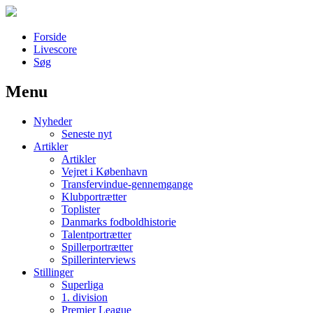
Forside
Livescore
Søg
Menu
Наши партнеры
Nyheder
лучшие займы
Seneste nyt
Artikler
Artikler
Vejret i København
Transfervindue-gennemgange
Klubportrætter
Toplister
Danmarks fodboldhistorie
Talentportrætter
Spillerportrætter
Spillerinterviews
Stillinger
Superliga
1. division
Premier League