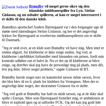
Brøndby
vil meget gerne sikre sig den
islandske midtbanespiller fra Lyn, Stefan
Gislason, og nu udtaler spilleren, at han er meget interesseret i
et skifte til den danske klub.
Brøndbys sportschef Anders Bjerregaard var i den forgangne uge til
møde med islændingen Stefan Gislason, og her er det angiveligt
lykkes for Bjerregaard at overbevise midtbanespilleren om et skifte
til Danmark.
”Jeg er stolt over, at en klub som Brøndby vil have mig. Men intet er
endnu afgjort, for klubberne er ikke enige endnu. Jeg ved, at
klubberne i øjeblikket forhandler med hinanden om prisen, fordi min
kontrakt udløber om et halvt år. Nu er det op til klubberne at blive
enige, og derefter skal jeg have de personlige ting på plads, men dét,
tror jeg ikke, bliver noget problem,” sagde Gislason til BT.
Brøndby havde noget nær en katastrofal sæson sidste sæson, hvor
det blot blev til en 6. plads for klubben fra Vestegnen. Men det er
angiveligt ikke noget, der skræmmer Gislason fra et skifte.
”Jeg ved godt at Brøndby har haft en skidt sæson, og at de ikke skal
spille i Europa. Men som Bjerregaard fortæller mig, er ambitionen at
blive et tophold igen og at udfordre FCK. Og det kan jeg godt lide