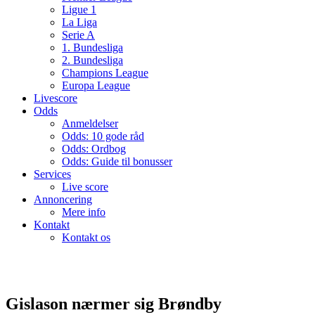
Ligue 1
La Liga
Serie A
1. Bundesliga
2. Bundesliga
Champions League
Europa League
Livescore
Odds
Anmeldelser
Odds: 10 gode råd
Odds: Ordbog
Odds: Guide til bonusser
Services
Live score
Annoncering
Mere info
Kontakt
Kontakt os
Gislason nærmer sig Brøndby