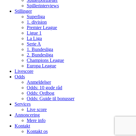
Spillerportrætter
Spillerinterviews
Stillinger
Superliga
1. division
Premier League
Ligue 1
La Liga
Serie A
1. Bundesliga
2. Bundesliga
Champions League
Europa League
Livescore
Odds
Anmeldelser
Odds: 10 gode råd
Odds: Ordbog
Odds: Guide til bonusser
Services
Live score
Annoncering
Mere info
Kontakt
Kontakt os