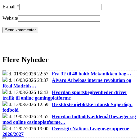
E-mail
*
Website
Flere Nyheder
d. 01/06/2026 22:57 |
Fra 32 til 48 hold: Mekanikken bag…
d. 16/03/2026 23:37 |
Álvaro Arbeloas interne revolution og
Real Madrids…
d. 13/03/2026 16:43 |
Hvordan sportsbegivenheder driver
trafik til online gamingplatforme
d. 12/03/2026 12:59 |
De største øjeblikke i dansk Superliga-
fodbold
d. 19/02/2026 23:55 |
Hvordan fodboldvæddemål bevæger sig
mod online casinoplatforme…
d. 12/02/2026 19:00 |
Oversigt: Nations League-grupperne
2026/2027