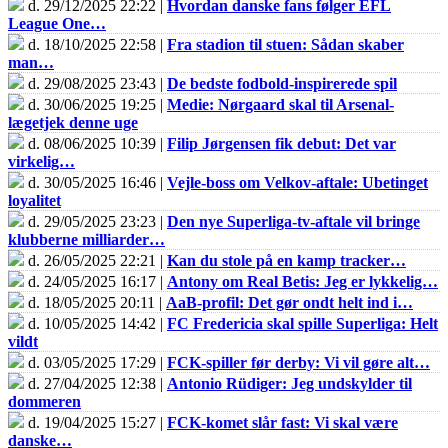
d. 29/12/2025 22:22 |
Hvordan danske fans følger EFL
League One…
d. 18/10/2025 22:58 |
Fra stadion til stuen: Sådan skaber
man…
d. 29/08/2025 23:43 |
De bedste fodbold-inspirerede spil
d. 30/06/2025 19:25 |
Medie: Nørgaard skal til Arsenal-
lægetjek denne uge
d. 08/06/2025 10:39 |
Filip Jørgensen fik debut: Det var
virkelig…
d. 30/05/2025 16:46 |
Vejle-boss om Velkov-aftale: Ubetinget
loyalitet
d. 29/05/2025 23:23 |
Den nye Superliga-tv-aftale vil bringe
klubberne milliarder…
d. 26/05/2025 22:21 |
Kan du stole på en kamp tracker…
d. 24/05/2025 16:17 |
Antony om Real Betis: Jeg er lykkelig…
d. 18/05/2025 20:11 |
AaB-profil: Det gør ondt helt ind i…
d. 10/05/2025 14:42 |
FC Fredericia skal spille Superliga: Helt
vildt
d. 03/05/2025 17:29 |
FCK-spiller før derby: Vi vil gøre alt…
d. 27/04/2025 12:38 |
Antonio Rüdiger: Jeg undskylder til
dommeren
d. 19/04/2025 15:27 |
FCK-komet slår fast: Vi skal være
danske…