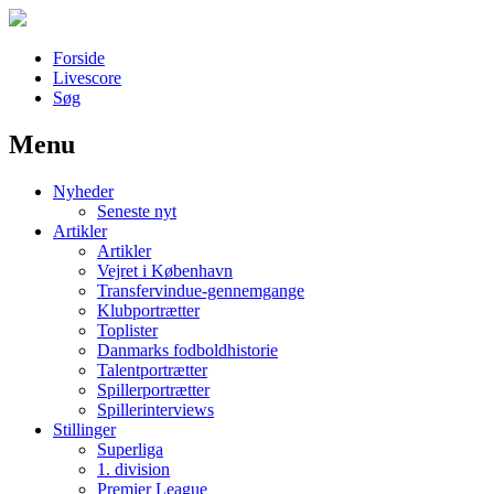
Forside
Livescore
Søg
Menu
Наши партнеры
Nyheder
лучшие займы
Seneste nyt
Artikler
Artikler
Vejret i København
Transfervindue-gennemgange
Klubportrætter
Toplister
Danmarks fodboldhistorie
Talentportrætter
Spillerportrætter
Spillerinterviews
Stillinger
Superliga
1. division
Premier League