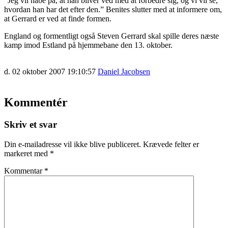
”Jeg vil håbe på, at han bliver ved med at forbedre sig, og vi vil se,
hvordan han har det efter den.” Benites slutter med at informere om,
at Gerrard er ved at finde formen.
England og formentligt også Steven Gerrard skal spille deres næste
kamp imod Estland på hjemmebane den 13. oktober.
d. 02 oktober 2007 19:10:57
Daniel Jacobsen
Kommentér
Skriv et svar
Din e-mailadresse vil ikke blive publiceret.
Krævede felter er
markeret med
*
Kommentar
*