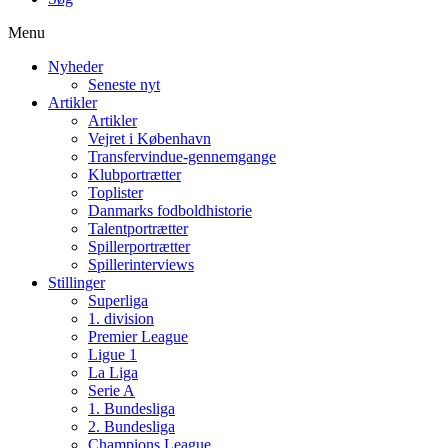
Menu
Nyheder
Seneste nyt
Artikler
Artikler
Vejret i København
Transfervindue-gennemgange
Klubportrætter
Toplister
Danmarks fodboldhistorie
Talentportrætter
Spillerportrætter
Spillerinterviews
Stillinger
Superliga
1. division
Premier League
Ligue 1
La Liga
Serie A
1. Bundesliga
2. Bundesliga
Champions League