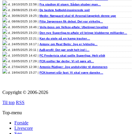
d. 18/10/2025 22:58 |
Fra stadion til stuen: Sådan skaber man…
d. 29/08/2025 23:43 |
De bedste fodbold-inspirerede spil
d. 30/06/2025 19:25 |
Medie: Nørgaard skal til Arsenal-lægetjek denne uge
d. 08/06/2025 10:39 |
Filip Jørgensen fik debut: Det var virkelig…
d. 30/05/2025 16:46 |
Vejle-boss om Velkov-aftale: Ubetinget loyalitet
d. 29/05/2025 23:23 |
Den nye Superliga-tv-aftale vil bringe klubberne milliarder…
d. 26/05/2025 22:21 |
Kan du stole på en kamp tracker…
d. 24/05/2025 16:17 |
Antony om Real Betis: Jeg er lykkelig…
d. 18/05/2025 20:11 |
AaB-profil: Det gør ondt helt ind i…
d. 10/05/2025 14:42 |
FC Fredericia skal spille Superliga: Helt vildt
d. 03/05/2025 17:29 |
FCK-spiller før derby: Vi vil gøre alt…
d. 27/04/2025 12:38 |
Antonio Rüdiger: Jeg undskylder til dommeren
d. 19/04/2025 15:27 |
FCK-komet slår fast: Vi skal være danske…
Copyright © 2006-2026
Til top
RSS
Top-menu
Forside
Livescore
Søg