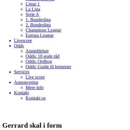
Ligue 1
La Liga
Serie A
1. Bundesliga
2. Bundesliga
Champions League
Europa League
Livescore
Odds
Anmeldelser
Odds: 10 gode råd
Odds: Ordbog
Odds: Guide til bonusser
Services
Live score
Annoncering
Mere info
Kontakt
Kontakt os
Gerrard skal i form