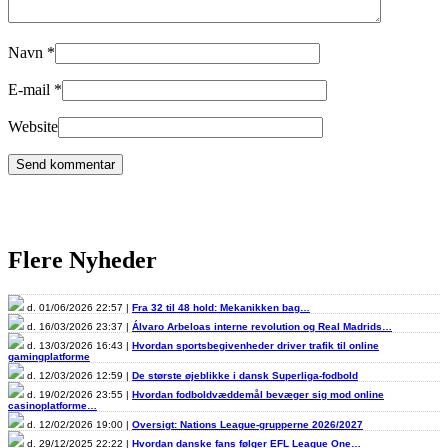
Navn
*
E-mail
*
Website
Flere Nyheder
d. 01/06/2026 22:57 |
Fra 32 til 48 hold: Mekanikken bag…
d. 16/03/2026 23:37 |
Álvaro Arbeloas interne revolution og Real Madrids…
d. 13/03/2026 16:43 |
Hvordan sportsbegivenheder driver trafik til online
gamingplatforme
d. 12/03/2026 12:59 |
De største øjeblikke i dansk Superliga-fodbold
d. 19/02/2026 23:55 |
Hvordan fodboldvæddemål bevæger sig mod online
casinoplatforme…
d. 12/02/2026 19:00 |
Oversigt: Nations League-grupperne 2026/2027
d. 29/12/2025 22:22 |
Hvordan danske fans følger EFL League One…