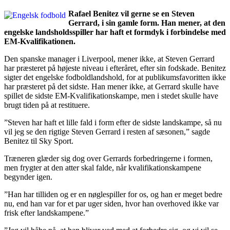
Rafael Benitez vil gerne se en Steven
Gerrard, i sin gamle form. Han mener, at den
engelske landsholdsspiller har haft et formdyk i forbindelse med
EM-Kvalifikationen.
Den spanske manager i Liverpool, mener ikke, at Steven Gerrard
har præsteret på højeste niveau i efteråret, efter sin fodskade. Benitez
sigter det engelske fodboldlandshold, for at publikumsfavoritten ikke
har præsteret på det sidste. Han mener ikke, at Gerrard skulle have
spillet de sidste EM-Kvalifikationskampe, men i stedet skulle have
brugt tiden på at restituere.
”Steven har haft et lille fald i form efter de sidste landskampe, så nu
vil jeg se den rigtige Steven Gerrard i resten af sæsonen,” sagde
Benitez til Sky Sport.
Træneren glæder sig dog over Gerrards forbedringerne i formen,
men frygter at den atter skal falde, når kvalifikationskampene
begynder igen.
”Han har tilliden og er en nøglespiller for os, og han er meget bedre
nu, end han var for et par uger siden, hvor han overhoved ikke var
frisk efter landskampene.”