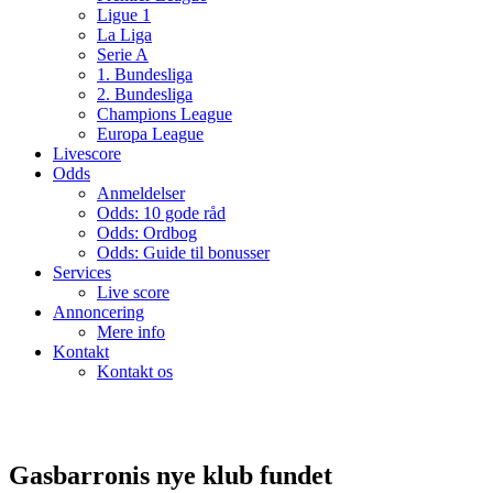
Ligue 1
La Liga
Serie A
1. Bundesliga
2. Bundesliga
Champions League
Europa League
Livescore
Odds
Anmeldelser
Odds: 10 gode råd
Odds: Ordbog
Odds: Guide til bonusser
Services
Live score
Annoncering
Mere info
Kontakt
Kontakt os
Gasbarronis nye klub fundet