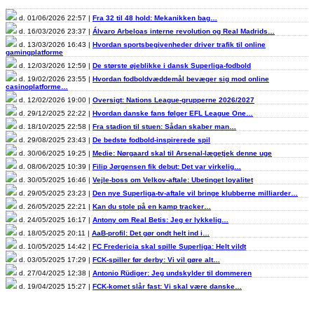
d. 01/06/2026 22:57 |
Fra 32 til 48 hold: Mekanikken bag…
d. 16/03/2026 23:37 |
Álvaro Arbeloas interne revolution og Real Madrids…
d. 13/03/2026 16:43 |
Hvordan sportsbegivenheder driver trafik til online
gamingplatforme
d. 12/03/2026 12:59 |
De største øjeblikke i dansk Superliga-fodbold
d. 19/02/2026 23:55 |
Hvordan fodboldvæddemål bevæger sig mod online
casinoplatforme…
d. 12/02/2026 19:00 |
Oversigt: Nations League-grupperne 2026/2027
d. 29/12/2025 22:22 |
Hvordan danske fans følger EFL League One…
d. 18/10/2025 22:58 |
Fra stadion til stuen: Sådan skaber man…
d. 29/08/2025 23:43 |
De bedste fodbold-inspirerede spil
d. 30/06/2025 19:25 |
Medie: Nørgaard skal til Arsenal-lægetjek denne uge
d. 08/06/2025 10:39 |
Filip Jørgensen fik debut: Det var virkelig…
d. 30/05/2025 16:46 |
Vejle-boss om Velkov-aftale: Ubetinget loyalitet
d. 29/05/2025 23:23 |
Den nye Superliga-tv-aftale vil bringe klubberne milliarder…
d. 26/05/2025 22:21 |
Kan du stole på en kamp tracker…
d. 24/05/2025 16:17 |
Antony om Real Betis: Jeg er lykkelig…
d. 18/05/2025 20:11 |
AaB-profil: Det gør ondt helt ind i…
d. 10/05/2025 14:42 |
FC Fredericia skal spille Superliga: Helt vildt
d. 03/05/2025 17:29 |
FCK-spiller før derby: Vi vil gøre alt…
d. 27/04/2025 12:38 |
Antonio Rüdiger: Jeg undskylder til dommeren
d. 19/04/2025 15:27 |
FCK-komet slår fast: Vi skal være danske…