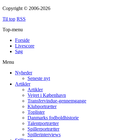
Copyright © 2006-2026
Til top
RSS
Top-menu
Forside
Livescore
Søg
Menu
Nyheder
Seneste nyt
Artikler
Artikler
Vejret i København
Transfervindue-gennemgange
Klubportrætter
Toplister
Danmarks fodboldhistorie
Talentportrætter
Spillerportrætter
Spillerinterviews