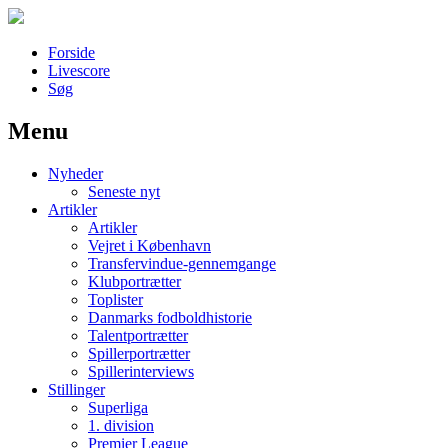
Forside
Livescore
Søg
Menu
Наши партнеры
Nyheder
лучшие займы
Seneste nyt
Artikler
Artikler
Vejret i København
Transfervindue-gennemgange
Klubportrætter
Toplister
Danmarks fodboldhistorie
Talentportrætter
Spillerportrætter
Spillerinterviews
Stillinger
Superliga
1. division
Premier League