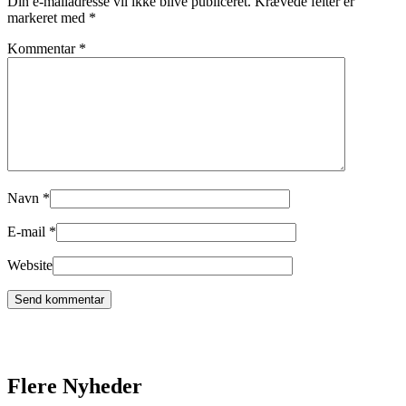
Din e-mailadresse vil ikke blive publiceret.
Krævede felter er
markeret med
*
Kommentar
*
Navn
*
E-mail
*
Website
Flere Nyheder