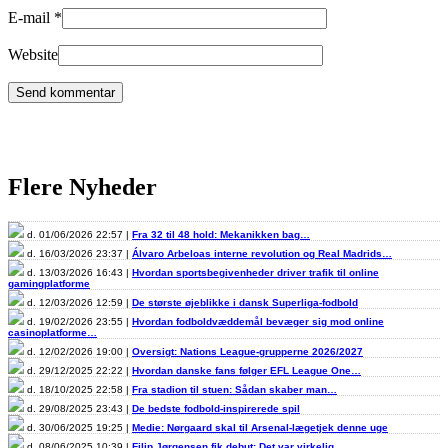
E-mail
*
Website
Flere Nyheder
d. 01/06/2026 22:57 |
Fra 32 til 48 hold: Mekanikken bag…
d. 16/03/2026 23:37 |
Álvaro Arbeloas interne revolution og Real Madrids…
d. 13/03/2026 16:43 |
Hvordan sportsbegivenheder driver trafik til online
gamingplatforme
d. 12/03/2026 12:59 |
De største øjeblikke i dansk Superliga-fodbold
d. 19/02/2026 23:55 |
Hvordan fodboldvæddemål bevæger sig mod online
casinoplatforme…
d. 12/02/2026 19:00 |
Oversigt: Nations League-grupperne 2026/2027
d. 29/12/2025 22:22 |
Hvordan danske fans følger EFL League One…
d. 18/10/2025 22:58 |
Fra stadion til stuen: Sådan skaber man…
d. 29/08/2025 23:43 |
De bedste fodbold-inspirerede spil
d. 30/06/2025 19:25 |
Medie: Nørgaard skal til Arsenal-lægetjek denne uge
d. 08/06/2025 10:39 |
Filip Jørgensen fik debut: Det var virkelig…