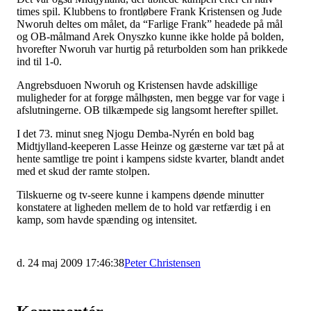
times spil. Klubbens to frontløbere Frank Kristensen og Jude
Nworuh deltes om målet, da “Farlige Frank” headede på mål
og OB-målmand Arek Onyszko kunne ikke holde på bolden,
hvorefter Nworuh var hurtig på returbolden som han prikkede
ind til 1-0.
Angrebsduoen Nworuh og Kristensen havde adskillige
muligheder for at forøge målhøsten, men begge var for vage i
afslutningerne. OB tilkæmpede sig langsomt herefter spillet.
I det 73. minut sneg Njogu Demba-Nyrén en bold bag
Midtjylland-keeperen Lasse Heinze og gæsterne var tæt på at
hente samtlige tre point i kampens sidste kvarter, blandt andet
med et skud der ramte stolpen.
Tilskuerne og tv-seere kunne i kampens døende minutter
konstatere at ligheden mellem de to hold var retfærdig i en
kamp, som havde spænding og intensitet.
d. 24 maj 2009 17:46:38
Peter Christensen