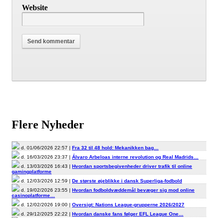
Website
Flere Nyheder
d. 01/06/2026 22:57 |
Fra 32 til 48 hold: Mekanikken bag…
d. 16/03/2026 23:37 |
Álvaro Arbeloas interne revolution og Real Madrids…
d. 13/03/2026 16:43 |
Hvordan sportsbegivenheder driver trafik til online
gamingplatforme
d. 12/03/2026 12:59 |
De største øjeblikke i dansk Superliga-fodbold
d. 19/02/2026 23:55 |
Hvordan fodboldvæddemål bevæger sig mod online
casinoplatforme…
d. 12/02/2026 19:00 |
Oversigt: Nations League-grupperne 2026/2027
d. 29/12/2025 22:22 |
Hvordan danske fans følger EFL League One…