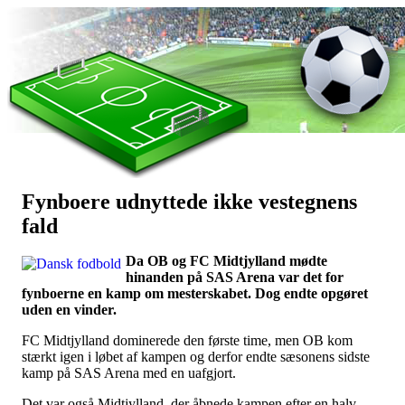
Fynboere udnyttede ikke vestegnens
Наши партнеры
fald
лучшие займы
Da OB og FC Midtjylland mødte
hinanden på SAS Arena var det for
fynboerne en kamp om mesterskabet. Dog endte opgøret
uden en vinder.
FC Midtjylland dominerede den første time, men OB kom
stærkt igen i løbet af kampen og derfor endte sæsonens sidste
kamp på SAS Arena med en uafgjort.
Det var også Midtjylland, der åbnede kampen efter en halv