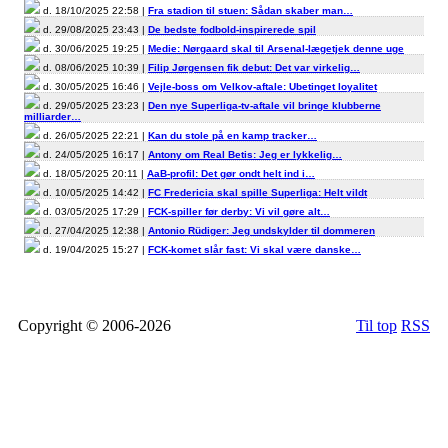
d. 18/10/2025 22:58 |
Fra stadion til stuen: Sådan skaber man…
d. 29/08/2025 23:43 |
De bedste fodbold-inspirerede spil
d. 30/06/2025 19:25 |
Medie: Nørgaard skal til Arsenal-lægetjek denne uge
d. 08/06/2025 10:39 |
Filip Jørgensen fik debut: Det var virkelig…
d. 30/05/2025 16:46 |
Vejle-boss om Velkov-aftale: Ubetinget loyalitet
d. 29/05/2025 23:23 |
Den nye Superliga-tv-aftale vil bringe klubberne
milliarder…
d. 26/05/2025 22:21 |
Kan du stole på en kamp tracker…
d. 24/05/2025 16:17 |
Antony om Real Betis: Jeg er lykkelig…
d. 18/05/2025 20:11 |
AaB-profil: Det gør ondt helt ind i…
d. 10/05/2025 14:42 |
FC Fredericia skal spille Superliga: Helt vildt
d. 03/05/2025 17:29 |
FCK-spiller før derby: Vi vil gøre alt…
d. 27/04/2025 12:38 |
Antonio Rüdiger: Jeg undskylder til dommeren
d. 19/04/2025 15:27 |
FCK-komet slår fast: Vi skal være danske…
Copyright © 2006-2026
Til top
RSS