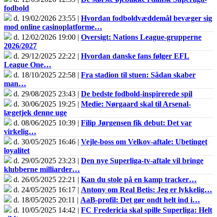
fodbold
d. 19/02/2026 23:55 |
Hvordan fodboldvæddemål bevæger sig
mod online casinoplatforme…
d. 12/02/2026 19:00 |
Oversigt: Nations League-grupperne
2026/2027
d. 29/12/2025 22:22 |
Hvordan danske fans følger EFL
League One…
d. 18/10/2025 22:58 |
Fra stadion til stuen: Sådan skaber
man…
d. 29/08/2025 23:43 |
De bedste fodbold-inspirerede spil
d. 30/06/2025 19:25 |
Medie: Nørgaard skal til Arsenal-
lægetjek denne uge
d. 08/06/2025 10:39 |
Filip Jørgensen fik debut: Det var
virkelig…
d. 30/05/2025 16:46 |
Vejle-boss om Velkov-aftale: Ubetinget
loyalitet
d. 29/05/2025 23:23 |
Den nye Superliga-tv-aftale vil bringe
klubberne milliarder…
d. 26/05/2025 22:21 |
Kan du stole på en kamp tracker…
d. 24/05/2025 16:17 |
Antony om Real Betis: Jeg er lykkelig…
d. 18/05/2025 20:11 |
AaB-profil: Det gør ondt helt ind i…
d. 10/05/2025 14:42 |
FC Fredericia skal spille Superliga: Helt