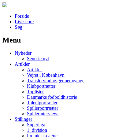
Forside
Livescore
Søg
Menu
Наши партнеры
Nyheder
лучшие займы
Seneste nyt
Artikler
Artikler
Vejret i København
Transfervindue-gennemgange
Klubportrætter
Toplister
Danmarks fodboldhistorie
Talentportrætter
Spillerportrætter
Spillerinterviews
Stillinger
Superliga
1. division
Premier League