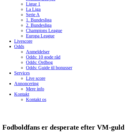
Ligue 1
La Liga
Serie A
1. Bundesliga
2. Bundesliga
Champions League
Europa League
Livescore
Odds
Anmeldelser
Odds: 10 gode råd
Odds: Ordbog
Odds: Guide til bonusser
Services
Live score
Annoncering
Mere info
Kontakt
Kontakt os
Fodboldfans er desperate efter VM-guld