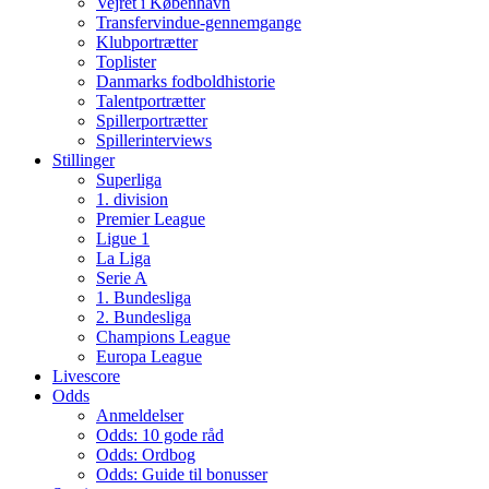
Vejret i København
Transfervindue-gennemgange
Klubportrætter
Toplister
Danmarks fodboldhistorie
Talentportrætter
Spillerportrætter
Spillerinterviews
Stillinger
Superliga
1. division
Premier League
Ligue 1
La Liga
Serie A
1. Bundesliga
2. Bundesliga
Champions League
Europa League
Livescore
Odds
Anmeldelser
Odds: 10 gode råd
Odds: Ordbog
Odds: Guide til bonusser