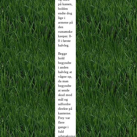
på kassen,
bolden
endte dog
lige i
armene på
den
rumænske
keeper. 0-
0 i første
halvleg.
Begge
hold
begyndte
i anden
halvleg at
vågne op,
da man
begyndte
at sende
skud mod
mål og
udfordre
direkte på
kanterne.
Frey var
flere
gange i
fuld
udstrækning,