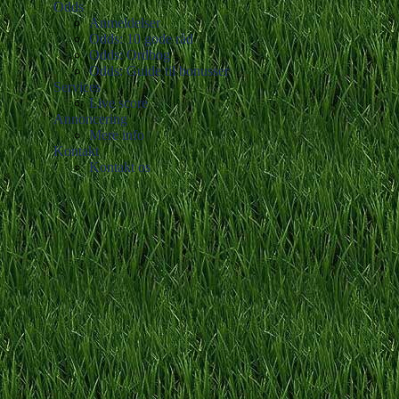
Odds
Anmeldelser
Odds: 10 gode råd
Odds: Ordbog
Odds: Guide til bonusser
Services
Live score
Annoncering
Mere info
Kontakt
Kontakt os