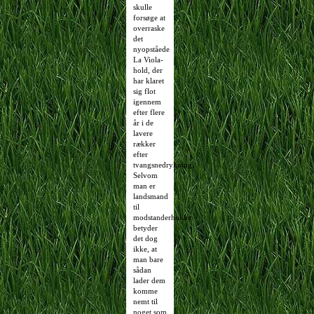
skulle
forsøge at
overraske
det
nyopståede
La Viola-
hold, der
har klaret
sig flot
igennem
efter flere
år i de
lavere
rækker
efter
tvangsnedrykning.
Selvom
man er
landsmand
til
modstanderholdet
betyder
det dog
ikke, at
man bare
sådan
lader dem
komme
nemt til
noget som