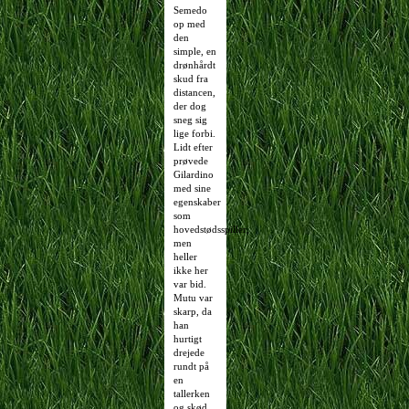
Semedo
op med
den
simple, en
drønhårdt
skud fra
distancen,
der dog
sneg sig
lige forbi.
Lidt efter
prøvede
Gilardino
med sine
egenskaber
som
hovedstødsspiller,
men
heller
ikke her
var bid.
Mutu var
skarp, da
han
hurtigt
drejede
rundt på
en
tallerken
og skød