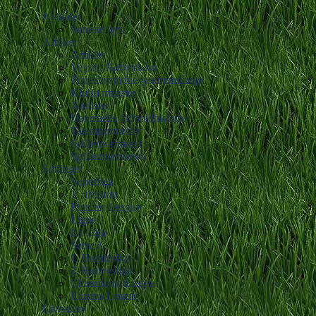
Nyheder
Seneste nyt
Artikler
Artikler
Vejret i København
Transfervindue-gennemgange
Klubportrætter
Toplister
Danmarks fodboldhistorie
Talentportrætter
Spillerportrætter
Spillerinterviews
Stillinger
Superliga
1. division
Premier League
Ligue 1
La Liga
Serie A
1. Bundesliga
2. Bundesliga
Champions League
Europa League
Livescore