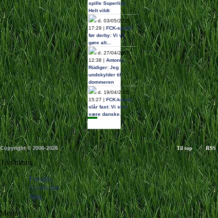
spille Superliga:
Helt vildt
d. 03/05/2025
17:29 |
FCK-spiller
før derby: Vi vil
gøre alt…
d. 27/04/2025
12:38 |
Antonio
Rüdiger: Jeg
undskylder til
dommeren
d. 19/04/2025
15:27 |
FCK-komet
slår fast: Vi skal
være danske…
Copyright © 2006-2026
Til top
RSS
Top-menu
Forside
Livescore
Søg
Menu