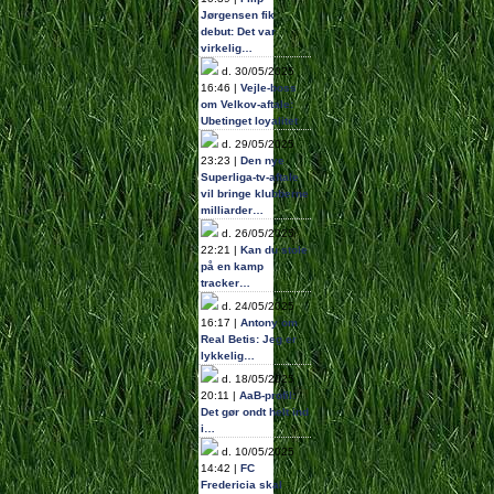
Jørgensen fik
debut: Det var
virkelig…
d. 30/05/2025
16:46 |
Vejle-boss
om Velkov-aftale:
Ubetinget loyalitet
d. 29/05/2025
23:23 |
Den nye
Superliga-tv-aftale
vil bringe klubberne
milliarder…
d. 26/05/2025
22:21 |
Kan du stole
på en kamp
tracker…
d. 24/05/2025
16:17 |
Antony om
Real Betis: Jeg er
lykkelig…
d. 18/05/2025
20:11 |
AaB-profil:
Det gør ondt helt ind
i…
d. 10/05/2025
14:42 |
FC
Fredericia skal