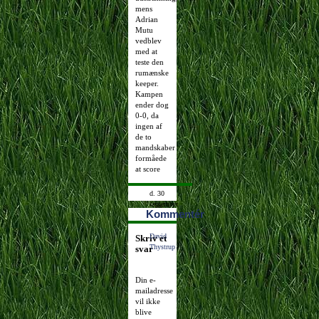
mens
Adrian
Mutu
vedblev
med at
teste den
rumænske
keeper.
Kampen
ender dog
0-0, da
ingen af
de to
mandskaber
formåede
at score
d. 30
september
Kommentér
2008
20:40:54
David
Skriv et
Thystrup
svar
Din e-
mailadresse
vil ikke
blive