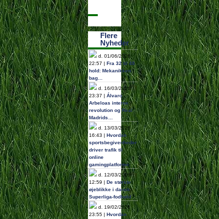
Flere
Nyheder
d. 01/06/2026
22:57 |
Fra 32 til 48
hold: Mekanikken
bag…
d. 16/03/2026
23:37 |
Álvaro
Arbeloas interne
revolution og Real
Madrids…
d. 13/03/2026
16:43 |
Hvordan
sportsbegivenheder
driver trafik til
online
gamingplatforme
d. 12/03/2026
12:59 |
De største
øjeblikke i dansk
Superliga-fodbold
d. 19/02/2026
23:55 |
Hvordan