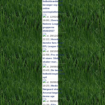
fodboldvæddemål
bevæger sig mod
online
casinoplatforme…
d. 12/02/2026
19:00 |
Oversigt:
Nations League-
grupperne
2026/2027
d. 29/12/2025
22:22 |
Hvordan
danske fans følger
EFL League One…
d. 18/10/2025
22:58 |
Fra stadion
til stuen: Sådan
skaber man…
d. 29/08/2025
23:43 |
De bedste
fodbold-inspirerede
spil
d. 30/06/2025
19:25 |
Medie:
Nørgaard skal til
Arsenal-lægetjek
denne uge
d. 08/06/2025
10:39 |
Filip