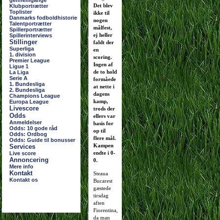
gennemgange
Det blev
Klubportrætter
Toplister
ikke til
Danmarks fodboldhistorie
nogen
Talentportrætter
målfest,
Spillerportrætter
ej heller
Spillerinterviews
Stillinger
faldt der
Superliga
en
1. division
scoring.
Premier League
Ingen af
Ligue 1
de to hold
La Liga
Serie A
formåede
1. Bundesliga
at nette i
2. Bundesliga
dagens
Champions League
kamp,
Europa League
Livescore
trods der
Odds
ellers var
Anmeldelser
basis for
Odds: 10 gode råd
op til
Odds: Ordbog
flere mål.
Odds: Guide til bonusser
Kampen
Services
endte i 0-
Live score
Annoncering
0.
Mere info
Kontakt
Steaua
Kontakt os
Bucarest
gæstede
tirsdag
aften
Fiorentina,
da man