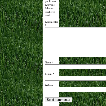
publiceret.
Krævede
felter er
markeret
med
*
Kommentar
*
Navn
*
E-mail
*
Website