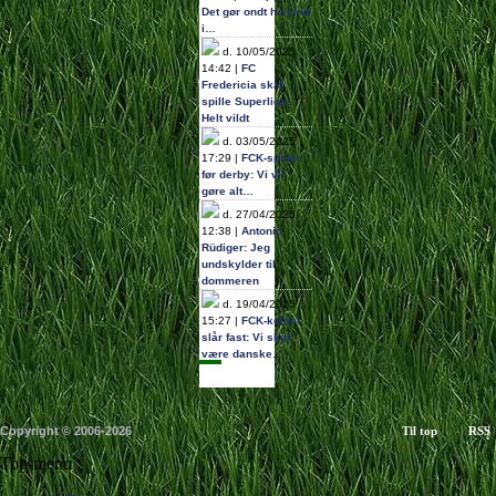
Det gør ondt helt ind
i…
d. 10/05/2025
14:42 |
FC
Fredericia skal
spille Superliga:
Helt vildt
d. 03/05/2025
17:29 |
FCK-spiller
før derby: Vi vil
gøre alt…
d. 27/04/2025
12:38 |
Antonio
Rüdiger: Jeg
undskylder til
dommeren
d. 19/04/2025
15:27 |
FCK-komet
slår fast: Vi skal
være danske…
Copyright © 2006-2026
Til top
RSS
Top-menu