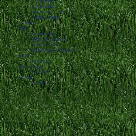
1. Bundesliga
2. Bundesliga
Champions League
Europa League
Livescore
Odds
Anmeldelser
Odds: 10 gode råd
Odds: Ordbog
Odds: Guide til bonusser
Services
Live score
Annoncering
Mere info
Kontakt
Kontakt os