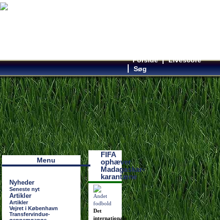
Forside
Livescore
Søg
Наши партнеры
лучшие займы
FIFA
Menu
ophæver
Madagaskar-
karantæne
Nyheder
Seneste nyt
Artikler
Artikler
Vejret i København
Det
Transfervindue-
internationale