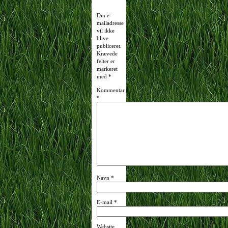
Din e-
mailadresse
vil ikke
blive
publiceret.
Krævede
felter er
markeret
med
*
Kommentar
*
Navn
*
E-mail
*
Website