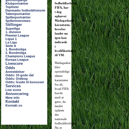
gennemgange
fodboldforbund,
Klubportrætter
Toplister
FIFA, har
Danmarks fodboldhistorie
i dag
Talentportrætter
ophævet
Spillerportrætter
Madagaskars
Spillerinterviews
Stillinger
karantæne,
Superliga
hvorfor
1. division
landet nu
Premier League
igen kan
Ligue 1
indtræde
La Liga
Serie A
i
1. Bundesliga
kvalifikationen
2. Bundesliga
til VM.
Champions League
Europa League
Madagaskar
Livescore
blev
Odds
oprindeligt
Anmeldelser
Odds: 10 gode råd
idømt
Odds: Ordbog
karantæne
Odds: Guide til bonusser
fra alt,
Services
hvad FIFA
Live score
havde
Annoncering
med at
Mere info
Kontakt
gøre, da
Kontakt os
landet
opløste
det
nationale
fodboldforbund.
Nu er