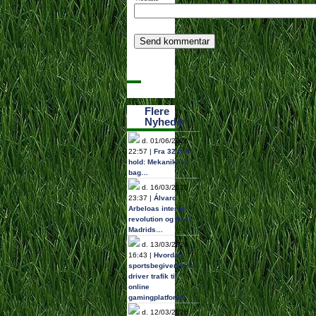
Flere
Nyheder
d. 01/06/2026
22:57 |
Fra 32 til 48
hold: Mekanikken
bag…
d. 16/03/2026
23:37 |
Álvaro
Arbeloas interne
revolution og Real
Madrids…
d. 13/03/2026
16:43 |
Hvordan
sportsbegivenheder
driver trafik til
online
gamingplatforme
d. 12/03/2026