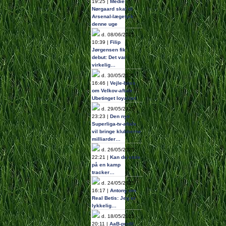
19:25 |
Medie:
Nørgaard skal til
Arsenal-lægetjek
denne uge
d. 08/06/2025
10:39 |
Filip
Jørgensen fik
debut: Det var
virkelig…
d. 30/05/2025
16:46 |
Vejle-boss
om Velkov-aftale:
Ubetinget loyalitet
d. 29/05/2025
23:23 |
Den nye
Superliga-tv-aftale
vil bringe klubberne
milliarder…
d. 26/05/2025
22:21 |
Kan du stole
på en kamp
tracker…
d. 24/05/2025
16:17 |
Antony om
Real Betis: Jeg er
lykkelig…
d. 18/05/2025
20:11 |
AaB-profil: