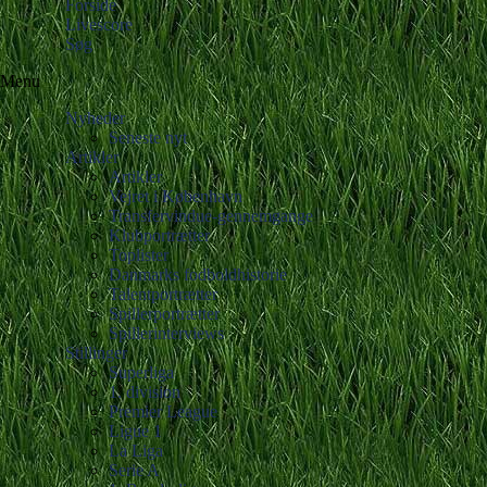
Forside
Livescore
Søg
Menu
Nyheder
Seneste nyt
Artikler
Artikler
Vejret i København
Transfervindue-gennemgange
Klubportrætter
Toplister
Danmarks fodboldhistorie
Talentportrætter
Spillerportrætter
Spillerinterviews
Stillinger
Superliga
1. division
Premier League
Ligue 1
La Liga
Serie A