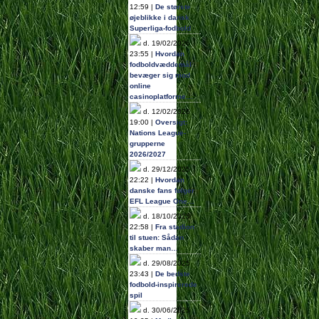
12:59 |
De største
øjeblikke i dansk
Superliga-fodbold
d. 19/02/2026
23:55 |
Hvordan
fodboldvæddemål
bevæger sig mod
online
casinoplatforme…
d. 12/02/2026
19:00 |
Oversigt:
Nations League-
grupperne
2026/2027
d. 29/12/2025
22:22 |
Hvordan
danske fans følger
EFL League One…
d. 18/10/2025
22:58 |
Fra stadion
til stuen: Sådan
skaber man…
d. 29/08/2025
23:43 |
De bedste
fodbold-inspirerede
spil
d. 30/06/2025