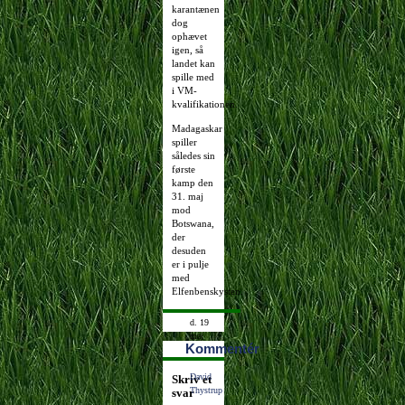
karantænen
dog
ophævet
igen, så
landet kan
spille med
i VM-
kvalifikationen.
Madagaskar
spiller
således sin
første
kamp den
31. maj
mod
Botswana,
der
desuden
er i pulje
med
Elfenbenskysten.
d. 19
maj
Kommentér
2008
14:21:15
David
Skriv et
Thystrup
svar