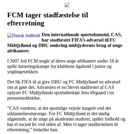
FCM tager stadfæstelse til
Наши партнеры
efterretning
лучшие займы
Den internationale sportsdomstol, CAS,
har stadfæstet FIFA’s advarsel til FC
Midtjylland og DBU omkring midtjydernes brug af unge
afrikanere.
I 2007 lod FCM nogle af deres unge afrikanere under 18 år
spille turneringskampe for klubbens ligahold i junior og
ynglingerækken.
Det fik FIFA til at give DBU og FC Midtjylland en advarsel
om at gøre det. Advarslen er nu blevet stadfæstet af CAS
oplyser FC Midtjyllands sportsdirektør Jens Ørgaard i en
pressemeddelelse.
”CAS vurderer, at det sportslige vejede tungere end det
uddannelsesmæssige. For FC Midtjylland er det stadig
afgørende, at de unge på akademiet studerer, spiller fodbold og
har et socialt liv ved siden af. Men vi tager stadfæstelsen til
efterretning,” fortæller han.