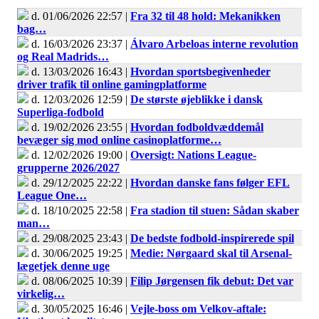
d. 01/06/2026 22:57 |
Fra 32 til 48 hold: Mekanikken
bag…
d. 16/03/2026 23:37 |
Álvaro Arbeloas interne revolution
og Real Madrids…
d. 13/03/2026 16:43 |
Hvordan sportsbegivenheder
driver trafik til online gamingplatforme
d. 12/03/2026 12:59 |
De største øjeblikke i dansk
Superliga-fodbold
d. 19/02/2026 23:55 |
Hvordan fodboldvæddemål
bevæger sig mod online casinoplatforme…
d. 12/02/2026 19:00 |
Oversigt: Nations League-
grupperne 2026/2027
d. 29/12/2025 22:22 |
Hvordan danske fans følger EFL
League One…
d. 18/10/2025 22:58 |
Fra stadion til stuen: Sådan skaber
man…
d. 29/08/2025 23:43 |
De bedste fodbold-inspirerede spil
d. 30/06/2025 19:25 |
Medie: Nørgaard skal til Arsenal-
lægetjek denne uge
d. 08/06/2025 10:39 |
Filip Jørgensen fik debut: Det var
virkelig…
d. 30/05/2025 16:46 |
Vejle-boss om Velkov-aftale: