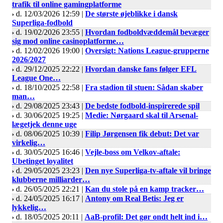
trafik til online gamingplatforme
d. 12/03/2026 12:59 |
De største øjeblikke i dansk
Superliga-fodbold
d. 19/02/2026 23:55 |
Hvordan fodboldvæddemål bevæger
sig mod online casinoplatforme…
d. 12/02/2026 19:00 |
Oversigt: Nations League-grupperne
2026/2027
d. 29/12/2025 22:22 |
Hvordan danske fans følger EFL
League One…
d. 18/10/2025 22:58 |
Fra stadion til stuen: Sådan skaber
man…
d. 29/08/2025 23:43 |
De bedste fodbold-inspirerede spil
d. 30/06/2025 19:25 |
Medie: Nørgaard skal til Arsenal-
lægetjek denne uge
d. 08/06/2025 10:39 |
Filip Jørgensen fik debut: Det var
virkelig…
d. 30/05/2025 16:46 |
Vejle-boss om Velkov-aftale:
Ubetinget loyalitet
d. 29/05/2025 23:23 |
Den nye Superliga-tv-aftale vil bringe
klubberne milliarder…
d. 26/05/2025 22:21 |
Kan du stole på en kamp tracker…
d. 24/05/2025 16:17 |
Antony om Real Betis: Jeg er
lykkelig…
d. 18/05/2025 20:11 |
AaB-profil: Det gør ondt helt ind i…