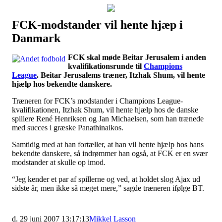
FCK-modstander vil hente hjæp i
Наши партнеры
Danmark
лучшие займы
FCK skal møde Beitar Jerusalem i anden
kvalifikationsrunde til
Champions
League
. Beitar Jerusalems træner, Itzhak Shum, vil hente
hjælp hos bekendte danskere.
Træneren for FCK’s modstander i Champions League-
kvalifikationen, Itzhak Shum, vil hente hjælp hos de danske
spillere René Henriksen og Jan Michaelsen, som han trænede
med succes i græske Panathinaikos.
Samtidig med at han fortæller, at han vil hente hjælp hos hans
bekendte danskere, så indrømmer han også, at FCK er en svær
modstander at skulle op imod.
“Jeg kender et par af spillerne og ved, at holdet slog Ajax ud
sidste år, men ikke så meget mere,” sagde træneren ifølge BT.
d. 29 juni 2007 13:17:13
Mikkel Lasson