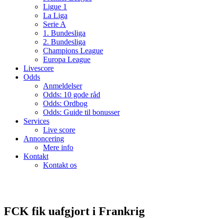
Ligue 1
La Liga
Serie A
1. Bundesliga
2. Bundesliga
Champions League
Europa League
Livescore
Odds
Anmeldelser
Odds: 10 gode råd
Odds: Ordbog
Odds: Guide til bonusser
Services
Live score
Annoncering
Mere info
Kontakt
Kontakt os
FCK fik uafgjort i Frankrig