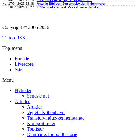
d. 27/04/2025 12:38 |
Antonio Rüdiger: Jeg undskylder til dommeren
d. 19/04/2025 15:27 |
FCK-komet slår fast: Vi skal være danske…
Copyright © 2006-2026
Til top
RSS
Top-menu
Forside
Livescore
Søg
Menu
Nyheder
Seneste nyt
Artikler
Artikler
Vejret i København
Transfervindue-gennemgange
Klubportrætter
Toplister
Danmarks fodboldhistorie