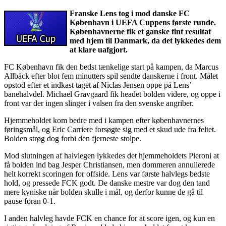
Franske Lens tog i mod danske FC
København i UEFA Cuppens første runde.
Københavnerne fik et ganske fint resultat
med hjem til Danmark, da det lykkedes dem
at klare uafgjort.
FC København fik den bedst tænkelige start på kampen, da Marcus
Allbäck efter blot fem minutters spil sendte danskerne i front. Målet
opstod efter et indkast taget af Niclas Jensen oppe på Lens’
banehalvdel. Michael Gravgaard fik headet bolden videre, og oppe i
front var der ingen slinger i valsen fra den svenske angriber.
Hjemmeholdet kom bedre med i kampen efter københavnernes
føringsmål, og Eric Carriere forsøgte sig med et skud ude fra feltet.
Bolden strøg dog forbi den fjerneste stolpe.
Mod slutningen af halvlegen lykkedes det hjemmeholdets Pieroni at
få bolden ind bag Jesper Christiansen, men dommeren annullerede
helt korrekt scoringen for offside. Lens var første halvlegs bedste
hold, og pressede FCK godt. De danske mestre var dog den tand
mere kyniske når bolden skulle i mål, og derfor kunne de gå til
pause foran 0-1.
I anden halvleg havde FCK en chance for at score igen, og kun en