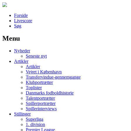
Forside
Livescore
Søg
Menu
Наши партнеры
Nyheder
лучшие займы
Seneste nyt
Artikler
Artikler
Vejret i København
Transfervindue-gennemgange
Klubportrætter
Toplister
Danmarks fodboldhistorie
Talentportrætter
Spillerportrætter
Spillerinterviews
Stillinger
Superliga
1. division
Premier League