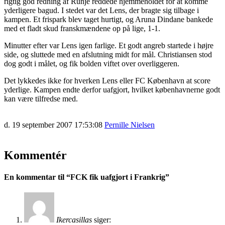
rigtig god redning af Runje reddede hjemmeholdet for at komme
yderligere bagud. I stedet var det Lens, der bragte sig tilbage i
kampen. Et frispark blev taget hurtigt, og Aruna Dindane bankede
med et fladt skud franskmændene op på lige, 1-1.
Minutter efter var Lens igen farlige. Et godt angreb startede i højre
side, og sluttede med en afslutning midt for mål. Christiansen stod
dog godt i målet, og fik bolden viftet over overliggeren.
Det lykkedes ikke for hverken Lens eller FC København at score
yderlige. Kampen endte derfor uafgjort, hvilket københavnerne godt
kan være tilfredse med.
d. 19 september 2007 17:53:08
Pernille Nielsen
Kommentér
En kommentar til “
FCK fik uafgjort i Frankrig
”
Ikercasillas
siger: