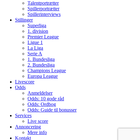
Talentportrætter
Spillerportrætter
Spillerinterviews
Stillinger
Superliga
1. division
Premier League
Ligue 1
La Liga
Serie A
1. Bundesliga
2. Bundesliga
Champions League
Europa League
Livescore
Odds
Anmeldelser
Odds: 10 gode råd
Odds: Ordbog
Odds: Guide til bonusser
Services
Live score
Annoncering
Mere info
Kontakt