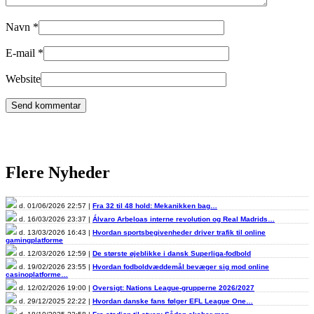
Navn
*
E-mail
*
Website
Flere Nyheder
d. 01/06/2026 22:57 |
Fra 32 til 48 hold: Mekanikken bag…
d. 16/03/2026 23:37 |
Álvaro Arbeloas interne revolution og Real Madrids…
d. 13/03/2026 16:43 |
Hvordan sportsbegivenheder driver trafik til online
gamingplatforme
d. 12/03/2026 12:59 |
De største øjeblikke i dansk Superliga-fodbold
d. 19/02/2026 23:55 |
Hvordan fodboldvæddemål bevæger sig mod online
casinoplatforme…
d. 12/02/2026 19:00 |
Oversigt: Nations League-grupperne 2026/2027
d. 29/12/2025 22:22 |
Hvordan danske fans følger EFL League One…