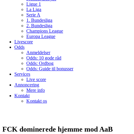
Ligue 1
La Liga
Serie A
1. Bundesliga
2. Bundesliga
Champions League
Europa League
Livescore
Odds
Anmeldelser
Odds: 10 gode råd
Odds: Ordbog
Odds: Guide til bonusser
Services
Live score
Annoncering
Mere info
Kontakt
Kontakt os
FCK dominerede hjemme mod AaB