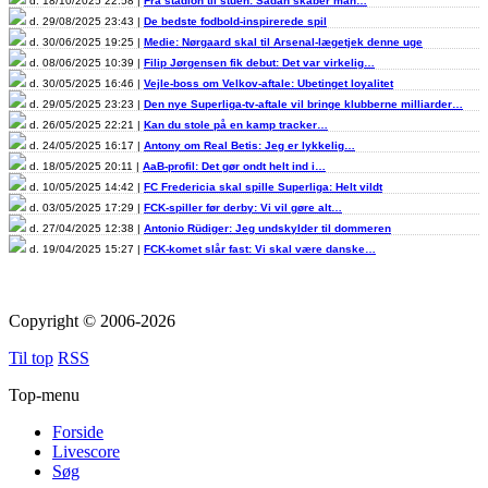
d. 18/10/2025 22:58 |
Fra stadion til stuen: Sådan skaber man…
d. 29/08/2025 23:43 |
De bedste fodbold-inspirerede spil
d. 30/06/2025 19:25 |
Medie: Nørgaard skal til Arsenal-lægetjek denne uge
d. 08/06/2025 10:39 |
Filip Jørgensen fik debut: Det var virkelig…
d. 30/05/2025 16:46 |
Vejle-boss om Velkov-aftale: Ubetinget loyalitet
d. 29/05/2025 23:23 |
Den nye Superliga-tv-aftale vil bringe klubberne milliarder…
d. 26/05/2025 22:21 |
Kan du stole på en kamp tracker…
d. 24/05/2025 16:17 |
Antony om Real Betis: Jeg er lykkelig…
d. 18/05/2025 20:11 |
AaB-profil: Det gør ondt helt ind i…
d. 10/05/2025 14:42 |
FC Fredericia skal spille Superliga: Helt vildt
d. 03/05/2025 17:29 |
FCK-spiller før derby: Vi vil gøre alt…
d. 27/04/2025 12:38 |
Antonio Rüdiger: Jeg undskylder til dommeren
d. 19/04/2025 15:27 |
FCK-komet slår fast: Vi skal være danske…
Copyright © 2006-2026
Til top
RSS
Top-menu
Forside
Livescore
Søg