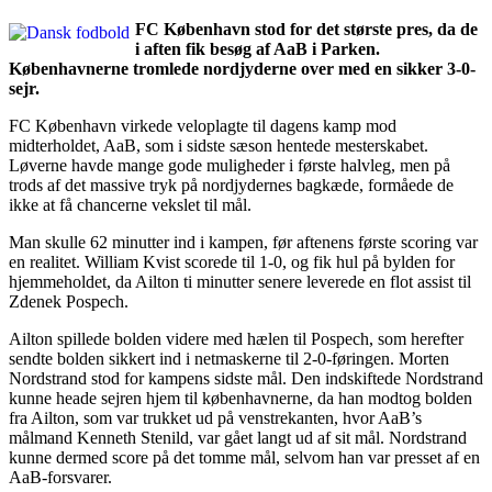
FC København stod for det største pres, da de
i aften fik besøg af AaB i Parken.
Københavnerne tromlede nordjyderne over med en sikker 3-0-
sejr.
FC København virkede veloplagte til dagens kamp mod
midterholdet, AaB, som i sidste sæson hentede mesterskabet.
Løverne havde mange gode muligheder i første halvleg, men på
trods af det massive tryk på nordjydernes bagkæde, formåede de
ikke at få chancerne vekslet til mål.
Man skulle 62 minutter ind i kampen, før aftenens første scoring var
en realitet. William Kvist scorede til 1-0, og fik hul på bylden for
hjemmeholdet, da Ailton ti minutter senere leverede en flot assist til
Zdenek Pospech.
Ailton spillede bolden videre med hælen til Pospech, som herefter
sendte bolden sikkert ind i netmaskerne til 2-0-føringen. Morten
Nordstrand stod for kampens sidste mål. Den indskiftede Nordstrand
kunne heade sejren hjem til københavnerne, da han modtog bolden
fra Ailton, som var trukket ud på venstrekanten, hvor AaB’s
målmand Kenneth Stenild, var gået langt ud af sit mål. Nordstrand
kunne dermed score på det tomme mål, selvom han var presset af en
AaB-forsvarer.