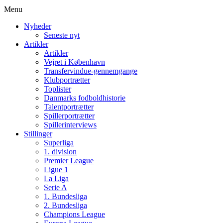
Menu
Nyheder
Seneste nyt
Artikler
Artikler
Vejret i København
Transfervindue-gennemgange
Klubportrætter
Toplister
Danmarks fodboldhistorie
Talentportrætter
Spillerportrætter
Spillerinterviews
Stillinger
Superliga
1. division
Premier League
Ligue 1
La Liga
Serie A
1. Bundesliga
2. Bundesliga
Champions League