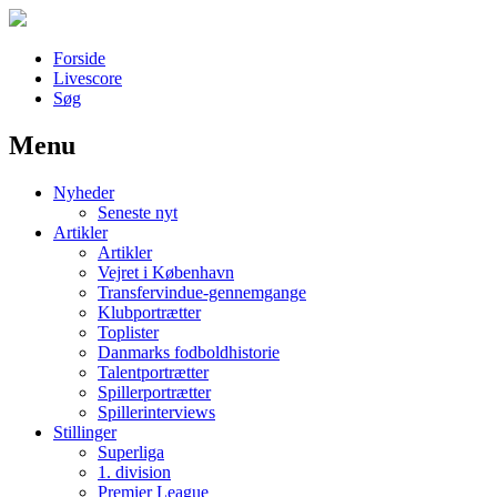
Forside
Livescore
Søg
Menu
Наши партнеры
Nyheder
лучшие займы
Seneste nyt
Artikler
Artikler
Vejret i København
Transfervindue-gennemgange
Klubportrætter
Toplister
Danmarks fodboldhistorie
Talentportrætter
Spillerportrætter
Spillerinterviews
Stillinger
Superliga
1. division
Premier League