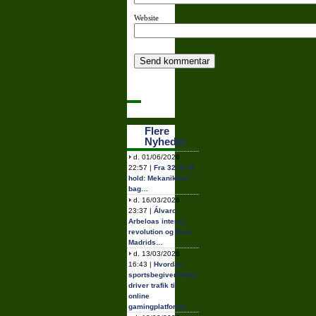
Website
Flere
Nyheder
d. 01/06/2026
22:57 |
Fra 32 til 48
hold: Mekanikken
bag…
d. 16/03/2026
23:37 |
Álvaro
Arbeloas interne
revolution og Real
Madrids…
d. 13/03/2026
16:43 |
Hvordan
sportsbegivenheder
driver trafik til
online
gamingplatforme