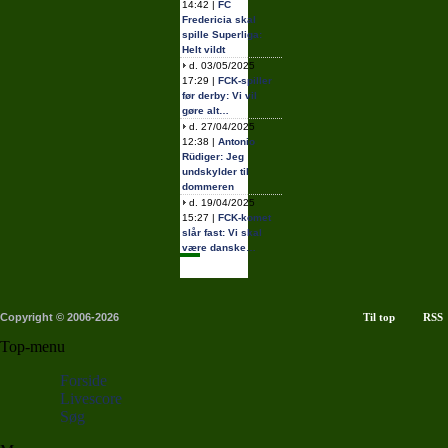
14:42 |
FC
Fredericia skal
spille Superliga:
Helt vildt
d. 03/05/2025
17:29 |
FCK-spiller
før derby: Vi vil
gøre alt…
d. 27/04/2025
12:38 |
Antonio
Rüdiger: Jeg
undskylder til
dommeren
d. 19/04/2025
15:27 |
FCK-komet
slår fast: Vi skal
være danske…
Copyright © 2006-2026
Til top
RSS
Top-menu
Forside
Livescore
Søg