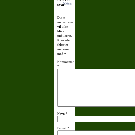
Nielsen
svar
Din e-
mailadresse
vil ikke
blive
publiceret.
Krævede
felter er
markeret
med
*
Kommentar
*
Navn
*
E-mail
*