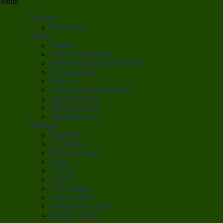
Menu
Nyheder
Seneste nyt
Artikler
Artikler
Vejret i København
Transfervindue-gennemgange
Klubportrætter
Toplister
Danmarks fodboldhistorie
Talentportrætter
Spillerportrætter
Spillerinterviews
Stillinger
Superliga
1. division
Premier League
Ligue 1
La Liga
Serie A
1. Bundesliga
2. Bundesliga
Champions League
Europa League