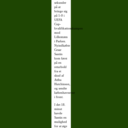
sekunder
på at
bringe sig
på 1-0 i
UEFA
Cup-
kvalifikationskampen
mod
Lillestrøm
i Parken.
Nyindkøbte
Cesar
Santin
kom først
på en
returbold
fra et
skud af
Atiba
Hutchinson,
og sendte
københavnerne
i front.
I det 18.
minut
havde
Santin en
mulighed
for at øge