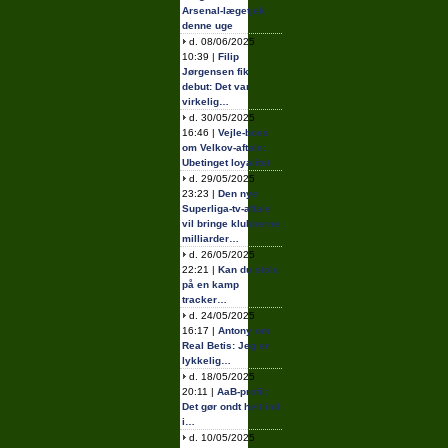
Arsenal-lægetjek
denne uge
d. 08/06/2025
10:39 |
Filip
Jørgensen fik
debut: Det var
virkelig…
d. 30/05/2025
16:46 |
Vejle-boss
om Velkov-aftale:
Ubetinget loyalitet
d. 29/05/2025
23:23 |
Den nye
Superliga-tv-aftale
vil bringe klubberne
milliarder…
d. 26/05/2025
22:21 |
Kan du stole
på en kamp
tracker…
d. 24/05/2025
16:17 |
Antony om
Real Betis: Jeg er
lykkelig…
d. 18/05/2025
20:11 |
AaB-profil:
Det gør ondt helt ind
i…
d. 10/05/2025