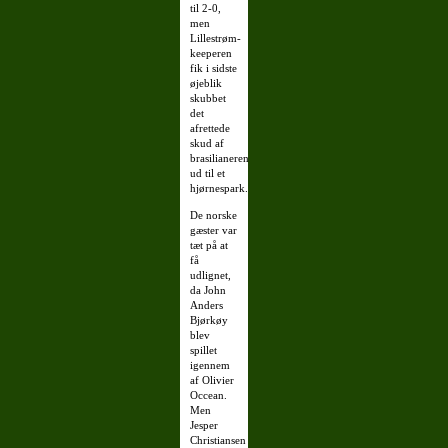
til 2-0,
men
Lillestrøm-
keeperen
fik i sidste
øjeblik
skubbet
det
afrettede
skud af
brasilianeren
ud til et
hjørnespark.
De norske
gæster var
tæt på at
få
udlignet,
da John
Anders
Bjørkøy
blev
spillet
igennem
af Olivier
Occean.
Men
Jesper
Christiansen