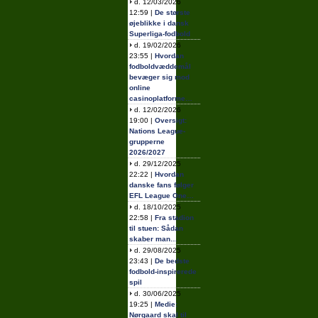
d. 12/03/2026
12:59 |
De største
øjeblikke i dansk
Superliga-fodbold
d. 19/02/2026
23:55 |
Hvordan
fodboldvæddemål
bevæger sig mod
online
casinoplatforme…
d. 12/02/2026
19:00 |
Oversigt:
Nations League-
grupperne
2026/2027
d. 29/12/2025
22:22 |
Hvordan
danske fans følger
EFL League One…
d. 18/10/2025
22:58 |
Fra stadion
til stuen: Sådan
skaber man…
d. 29/08/2025
23:43 |
De bedste
fodbold-inspirerede
spil
d. 30/06/2025
19:25 |
Medie:
Nørgaard skal til