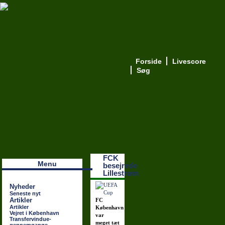
Forside
Livescore
Søg
Наши партнеры
лучшие займы
FCK
Menu
besejrede
Lillestrøm
Nyheder
Seneste nyt
Artikler
FC
Artikler
København
Vejret i København
var
Transfervindue-
meget tæt