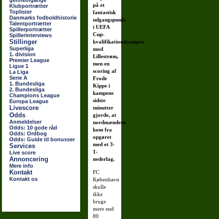
gennemgange
på et
Klubportrætter
Toplister
fantastisk
Danmarks fodboldhistorie
udgangspunkt
Talentportrætter
i UEFA
Spillerportrætter
Cup-
Spillerinterviews
Stillinger
kvalifikationskampen
Superliga
mod
1. division
Lillestrøm,
Premier League
men en
Ligue 1
scoring af
La Liga
Serie A
Frode
1. Bundesliga
Kippe i
2. Bundesliga
kampens
Champions League
sidste
Europa League
Livescore
minutter
Odds
gjorde, at
Anmeldelser
nordmændene
Odds: 10 gode råd
kom fra
Odds: Ordbog
opgøret
Odds: Guide til bonusser
med et 3-
Services
1-
Live score
Annoncering
nederlag.
Mere info
Kontakt
FC
Kontakt os
København
skulle
ikke
bruge
mere end
80